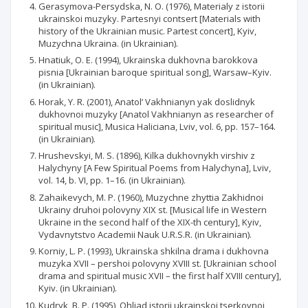
Gerasymova-Persydska, N. O. (1976), Materialy z istorii
ukrainskoi muzyky. Partesnyi contsert [Materials with
history of the Ukrainian music. Partest concert], Kyiv,
Muzychna Ukraina. (in Ukrainian).
Hnatiuk, O. Е. (1994), Ukrainska dukhovna barokkova
pisnia [Ukrainian baroque spiritual song], Warsaw–Kyiv.
(in Ukrainian).
Horak, Y. R. (2001), Anatol’ Vakhnianyn yak doslidnyk
dukhovnoi muzyky [Anatol Vakhnianyn as researcher of
spiritual music], Musica Haliciana, Lviv, vol. 6, pp. 157–164.
(in Ukrainian).
Hrushevskyi, M. S. (1896), Kilka dukhovnykh virshiv z
Halychyny [A Few Spiritual Poems from Halychyna], Lviv,
vol. 14, b. VI, pp. 1–16. (in Ukrainian).
Zahaikevych, M. P. (1960), Muzychne zhyttia Zakhidnoi
Ukrainy druhoi polovyny XIX st. [Musical life in Western
Ukraine in the second half of the XIX-th century], Kyiv,
Vydavnytstvo Academii Nauk U.R.S.R. (in Ukrainian).
Korniy, L. P. (1993), Ukrainska shkilna drama i dukhovna
muzyka XVII – pershoi polovyny XVIII st. [Ukrainian school
drama and spiritual music XVII – the first half XVIII century],
Kyiv. (in Ukrainian).
Kudryk, B. P. (1995), Ohliad istorii ukrainskoi tserkovnoi