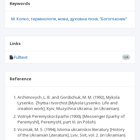
Keywords
М. Копко
термінологія
мова
духовна пісня
“Богогласник”
Links
Fulltext
UA
Reference
Archimovych, L. B. and Gordiichuk, M. M. (1992), Mykola
Lysenko. Zhyttia i tvorchist [Mykola Lysenko. Life and
creation work], Kyiv, Muzychna Ukraina. (in Ukrainian).
Vistnyk Peremyskoi Eparhii (1900), [Messenger Eparhy of
Peremyshl], Peremyshl, part XI. (in Polish).
Vozniak, M. S. (1994), Istoriia ukrainskoi literatury [History
of the Ukrainian Literature], Lviv, Svit, vol. 2. (in Ukrainian).