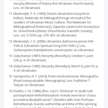
muzyky [Review of history the Ukrainian church music],
Lviv. (in Ukrainian).
Medvedyk, P. K. (1993), Diiachi ukrainskoi muzychnoi
kultury. Materialy do bibliografichnogo slovnyka [The
Leaders of Ukrainian Music Culture. The Materials for
Bibliographical Dictionary], Zapysky naukovoho tovarystva
im. Shevchenka [Notes Shevchenko Scientific Society],
Lviv, vol. CCXXVI, pp. 370–455. (in Ukrainian).
Medvedyk, Y. E. (2006), Ukrainska dukhovna pisnia XVII–
XVIII st. [Ukrainian Spiritual Song XVII–XVIII c.], Lviv,
Vydavnytstvo katolytskoho universytetu. (in Ukrainian).
Galychanyn (1897), Novynky [Noveltys], October 5, part
226, p. 4. (in Ukrainian).
Galychanyn (1902), Novynky [Noveltys], March 6, part 53, p.
4. (in Ukrainian).
Syrotynska, N. Y. (2014), Perlo mnohotsinnoie. Monografiia
[Pearl manyvaluable. Monography], Lviv, Publisher T.
Tetyuk. (in Ukrainian).
Franko, I. Ya. (1983), [Rez. na:] V. Shchurat “Iz studii nad
pochayivskym Bohohlasnykom. Kvestii avtorstva i chasu
povstania deiakykh pisen”. [Studies with over Pochayiv
Bohohlasnyk. Kvesty authorship and time of the uprising