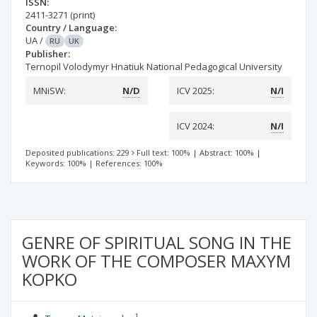
ISSN:
2411-3271
(print)
Country / Language:
UA
/
RU
UK
Publisher:
Ternopil Volodymyr Hnatiuk National Pedagogical University
MNiSW:
N/D
ICV 2025:
N/I
ICV 2024:
N/I
Deposited publications: 229
Full text: 100%
|
Abstract: 100%
|
Keywords: 100%
|
References: 100%
GENRE OF SPIRITUAL SONG IN THE
WORK OF THE COMPOSER MAXYM
KOPKO
1