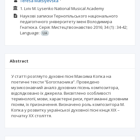
Teresa Matsiyevskа
1. Lviv M. Lysenko National Musical Academy
Наукові записки Тернопільського національного
педагогічного університету імені Володимира
Гнатюка. Серія: Мистецтвознавство
2016; 34
(1)
: 34-42;
Language:
UA
Abstract
У статті розгляyто духовні пісні Максима Копка на
поетичні тексти “Богогласника”. Проведено
музикознавчий аналіз духовних пісень композитора,
відслідковано їх джерела. Висвітлено особливості
термінології, мови, характерні риси, притаманні духовним
пісням, їх призначення. Визначено роль композитора М.
Копка у розвитку української духовної пісні кінця ХІХ –
початку ХХ століття.