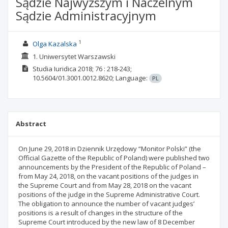
Sądzie Najwyższym i Naczelnym
Sądzie Administracyjnym
1
Olga Kazalska
1. Uniwersytet Warszawski
Studia Iuridica
2018; 76
: 218-243;
10.5604/01.3001.0012.8620;
Language:
PL
Abstract
On June 29, 2018 in Dziennik Urzędowy “Monitor Polski” (the
Official Gazette of the Republic of Poland) were published two
announcements by the President of the Republic of Poland –
from May 24, 2018, on the vacant positions of the judges in
the Supreme Court and from May 28, 2018 on the vacant
positions of the judge in the Supreme Administrative Court.
The obligation to announce the number of vacant judges’
positions is a result of changes in the structure of the
Supreme Court introduced by the new law of 8 December