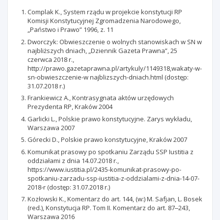
Complak K., System rządu w projekcie konstytucji RP
Komisji Konstytucyjnej Zgromadzenia Narodowego,
„Państwo i Prawo” 1996, z. 11
Dworczyk: Obwieszczenie o wolnych stanowiskach w SN w
najbliższych dniach, „Dziennik Gazeta Prawna”, 25
czerwca 2018 r.,
http://prawo.gazetaprawna.pl/artykuly/1149318,wakaty-w-
sn-obwieszczenie-w najblizszych-dniach.html (dostęp:
31.07.2018 r.)
Frankiewicz A., Kontrasygnata aktów urzędowych
Prezydenta RP, Kraków 2004
Garlicki L., Polskie prawo konstytucyjne. Zarys wykładu,
Warszawa 2007
Górecki D., Polskie prawo konstytucyjne, Kraków 2007
Komunikat prasowy po spotkaniu Zarządu SSP Iustitia z
oddziałami z dnia 14.07.2018 r.,
https://www.iustitia.pl/2435-komunikat-prasowy-po-
spotkaniu-zarzadu-ssp-iustitia-z-oddzialami-z-dnia-14-07-
2018-r (dostęp: 31.07.2018 r.)
Kozłowski K., Komentarz do art. 144, (w:) M. Safjan, L. Bosek
(red.), Konstytucja RP. Tom II. Komentarz do art. 87‒243,
Warszawa 2016