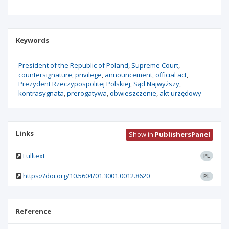
Keywords
President of the Republic of Poland
Supreme Court
countersignature
privilege
announcement
official act
Prezydent Rzeczypospolitej Polskiej
Sąd Najwyższy
kontrasygnata
prerogatywa
obwieszczenie
akt urzędowy
Links
Show in
PublishersPanel
Fulltext
PL
https://doi.org/10.5604/01.3001.0012.8620
PL
Reference