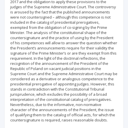
2017 and the obligation to apply these provisions to the
judges of the Supreme Administrative Court. The controversy
is aroused by the fact that the published announcements
were not countersigned – although this competence is not
included in the catalog of presidential prerogatives,
exempted from the obligation of co-signing by the Prime
Minister. The analysis of the constitutional shape of the
countersignature and the practice of using by the President
of his competences will allow to answer the question whether
the President’s announcements require for their validity the
signature of the Prime Minister’s or are they exempt from this
requirement. In the light of the doctrinal reflections, the
recognition of the announcement of the President of the
Republic of Poland on vacant judicial positions in the
Supreme Court and the Supreme Administrative Court may be
considered as a derivative or analogous competence to the
presidential prerogative of appointing judges. However, this
stands in contradiction with the Constitutional Tribunal
jurisprudence, which excludes the possibility of a broad
interpretation of the constitutional catalog of prerogatives.
Nevertheless, due to the informative, non-normative
character of the announcements of the President, the issue
of qualifying them to the catalog of official acts, for which the
countersignature is required, raises reasonable doubts.