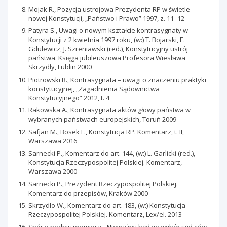
Mojak R., Pozycja ustrojowa Prezydenta RP w świetle
nowej Konstytucji, „Państwo i Prawo” 1997, z. 11–12
Patyra S., Uwagi o nowym kształcie kontrasygnaty w
Konstytucji z 2 kwietnia 1997 roku, (w:) T. Bojarski, E.
Gdulewicz, J. Szreniawski (red.), Konstytucyjny ustrój
państwa. Księga jubileuszowa Profesora Wiesława
Skrzydły, Lublin 2000
Piotrowski R., Kontrasygnata – uwagi o znaczeniu praktyki
konstytucyjnej, „Zagadnienia Sądownictwa
Konstytucyjnego” 2012, t. 4
Rakowska A., Kontrasygnata aktów głowy państwa w
wybranych państwach europejskich, Toruń 2009
Safjan M., Bosek L., Konstytucja RP. Komentarz, t. II,
Warszawa 2016
Sarnecki P., Komentarz do art. 144, (w:) L. Garlicki (red.),
Konstytucja Rzeczypospolitej Polskiej. Komentarz,
Warszawa 2000
Sarnecki P., Prezydent Rzeczypospolitej Polskiej.
Komentarz do przepisów, Kraków 2000
Skrzydło W., Komentarz do art. 183, (w:) Konstytucja
Rzeczypospolitej Polskiej. Komentarz, Lex/el. 2013
Spór o podpis premiera. „Nieważny będzie wybór sędziów