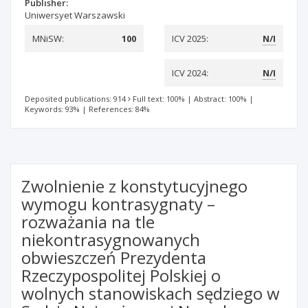
Publisher:
Uniwersyet Warszawski
MNiSW:
100
ICV 2025:
N/I
ICV 2024:
N/I
Deposited publications: 914
Full text: 100%
|
Abstract: 100%
|
Keywords: 93%
|
References: 84%
Zwolnienie z konstytucyjnego
wymogu kontrasygnaty –
rozważania na tle
niekontrasygnowanych
obwieszczeń Prezydenta
Rzeczypospolitej Polskiej o
wolnych stanowiskach sędziego w