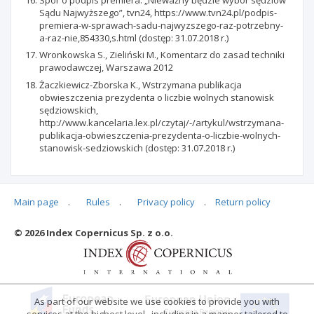
Sądu Najwyższego”, tvn24, https://www.tvn24.pl/podpis-
premiera-w-sprawach-sadu-najwyzszego-raz-potrzebny-
a-raz-nie,854330,s.html (dostęp: 31.07.2018 r.)
Wronkowska S., Zieliński M., Komentarz do zasad techniki
prawodawczej, Warszawa 2012
Żaczkiewicz-Zborska K., Wstrzymana publikacja
obwieszczenia prezydenta o liczbie wolnych stanowisk
sędziowskich,
http://www.kancelaria.lex.pl/czytaj/-/artykul/wstrzymana-
publikacja-obwieszczenia-prezydenta-o-liczbie-wolnych-
stanowisk-sedziowskich (dostęp: 31.07.2018 r.)
Main page
.
Rules
.
Privacy policy
.
Return policy
Articles quoting
© 2026 Index Copernicus Sp. z o.o.
No data
As part of our website we use cookies to provide you with