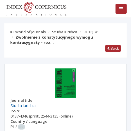
ICI World of Journals
Studia Iuridica
2018; 76
Zwolnienie z konstytucyjnego wymogu
kontrasygnaty – roz…
Back
Journal title:
Studia Iuridica
ISSN:
0137-4346
(print)
,
2544-3135
(online)
Country / Language:
PL
/
PL