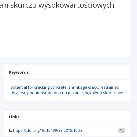
iem skurczu wysokowartościowych
Keywords
potential for cracking concrete
shrinkage crack
restrained
ring test
podatność betonu na pękanie
pęknięcia skurczowe
Links
https://doi.org/10.15199/33.2018.10.23
PL