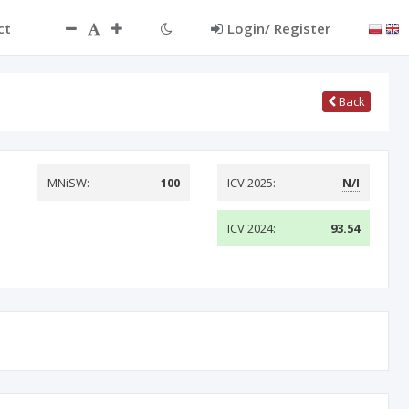
ct
Login/ Register
Back
MNiSW:
100
ICV 2025:
N/I
ICV 2024:
93.54