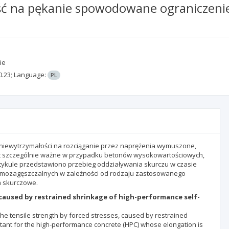
ść na pękanie spowodowane ograniczen
ie
0.23;
Language:
PL
iewytrzymałości na rozciąganie przez naprężenia wymuszone,
t szczególnie ważne w przypadku betonów wysokowartościowych,
rtykule przedstawiono przebieg oddziaływania skurczu w czasie
mozagęszczalnych w zależności od rodzaju zastosowanego
a skurczowe.
 caused by restrained shrinkage of high-performance self-
he tensile strength by forced stresses, caused by restrained
tant for the high-performance concrete (HPC) whose elongation is