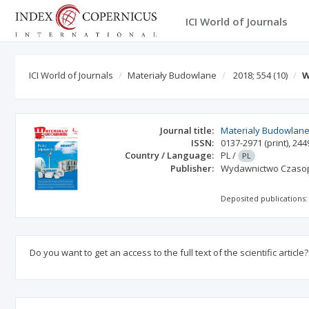
ICI World of Journals
ICI World of Journals
Materiały Budowlane
2018; 554
(10)
W
Journal title:
Materialy Budowlan
ISSN:
0137-2971
(print)
,
244
Country / Language:
PL
/
PL
Publisher:
Wydawnictwo Czasopi
Deposited publications:
Do you want to get an access to the full text of the scientific article