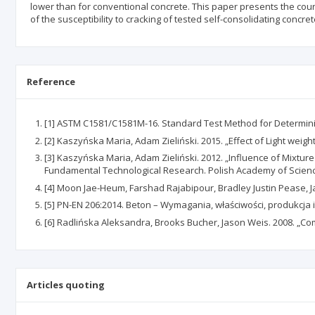
lower than for conventional concrete. This paper presents the cours
of the susceptibility to cracking of tested self-consolidating conc
Reference
[1] ASTM C1581/C1581M-16. Standard Test Method for Determinin
[2] Kaszyńska Maria, Adam Zieliński. 2015. „Effect of Light wei
[3] Kaszyńska Maria, Adam Zieliński. 2012. „Influence of Mixtu
Fundamental Technological Research. Polish Academy of Scien
[4] Moon Jae-Heum, Farshad Rajabipour, Bradley Justin Pease, Jas
[5] PN-EN 206:2014. Beton – Wymagania, właściwości, produkcja 
[6] Radlińska Aleksandra, Brooks Bucher, Jason Weis. 2008. „Comm
Articles quoting