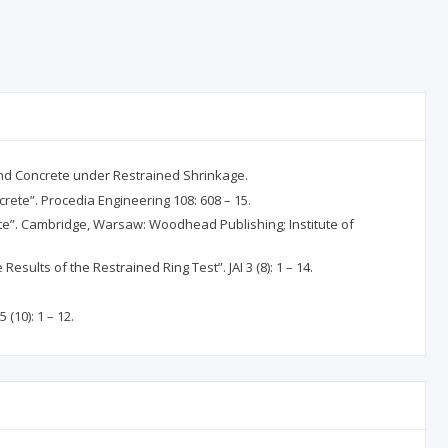
and Concrete under Restrained Shrinkage.
rete”. Procedia Engineering 108: 608 – 15.
ete”. Cambridge, Warsaw: Woodhead Publishing; Institute of
ults of the Restrained Ring Test”. JAI 3 (8): 1 – 14.
(10): 1 – 12.