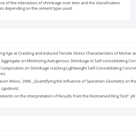
e of the interaction of shrinkage over time and the classification
retes depending on the cement type used.
g Age at Cracking and Induced Tensile Stress Characteristics of Mortar 
ght Aggregate on Minimizing Autogenous Shrinkage in Self-consolidating Conc
re Composition on Shrinkage cracking Lightweight Self-Consolidating Concr
ces.
on Weiss. 2006. „Quantifying the Influence of Specimen Geometry on the Res
i zgodność.
ents on the Interpretation of Results from the Restrained Ring Test”. JAI 5 