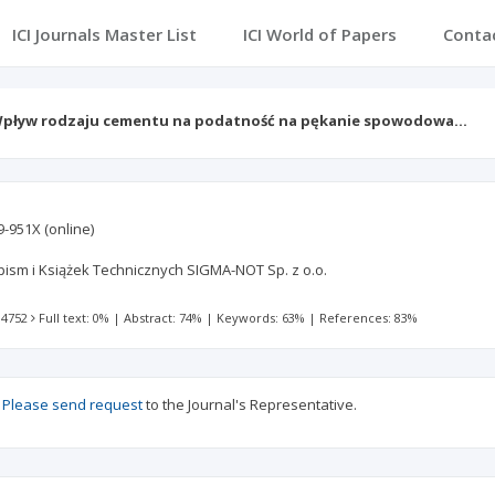
ICI Journals Master List
ICI World of Papers
Conta
pływ rodzaju cementu na podatność na pękanie spowodowa…
e
9-951X
(online)
sm i Książek Technicznych SIGMA-NOT Sp. z o.o.
 4752
Full text: 0%
|
Abstract: 74%
|
Keywords: 63%
|
References: 83%
?
Please send request
to the Journal's Representative.