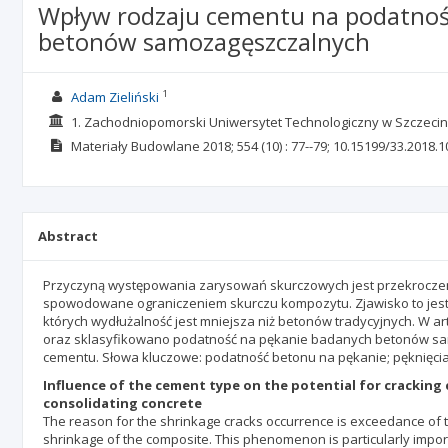
Wpływ rodzaju cementu na podatno
betonów samozagęszczalnych
1
Adam Zieliński
1. Zachodniopomorski Uniwersytet Technologiczny w Szczecin
Materiały Budowlane
2018; 554
(10)
: 77--79;
10.15199/33.2018.1
Abstract
Przyczyną występowania zarysowań skurczowych jest przekroczen
spowodowane ograniczeniem skurczu kompozytu. Zjawisko to jes
których wydłużalność jest mniejsza niż betonów tradycyjnych. W a
oraz sklasyfikowano podatność na pękanie badanych betonów sa
cementu. Słowa kluczowe: podatność betonu na pękanie; pęknięci
Influence of the cement type on the potential for cracking
consolidating concrete
The reason for the shrinkage cracks occurrence is exceedance of t
shrinkage of the composite. This phenomenon is particularly impor