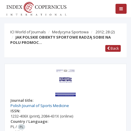
ICI World of Journals
Medycyna Sportowa
2012; 28
(2)
JAK POLSKIE OBIEKTY SPORTOWE RADZĄ SOBIE NA
POLU PROMOC…
Back
Journal title:
Polish Journal of Sports Medicine
ISSN:
1232-406X
(print)
,
2084-431X
(online)
Country / Language:
PL
/
PL