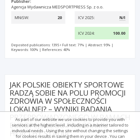
Publisher:
Agencja Wydawnicza MEDSPORTPRESS Sp. z o.o.
MNiSW:
20
ICV 2025:
N/I
ICV 2024:
100.00
Deposited publications: 1395
Full text: 71%
|
Abstract: 95%
|
Keywords: 100%
|
References: 40%
JAK POLSKIE OBIEKTY SPORTOWE
RADZĄ SOBIE NA POLU PROMOCJI
ZDROWIA W SPOŁECZNOŚCI
LOKALNEJ? – WYNIKI BADANIA
PRZEPROWADZONEGO W RAMACH
As part of our website we use cookies to provide you with
EUROPEJSKIEGO PROGRAMU
services at the highest level , including in a manner tailored to
individual needs . Using the site without changing the settings
HEALTHY STADIA
for cookies results in saving them in your device . You can