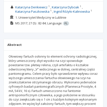
1
1
Katarzyna Denkiewicz
Katarzyna Dybciak
1
1
Katarzyna Paszkowska
Ingrid Różyło-Kalinowska
1. Uniwersytet Medyczny w Lublinie
MS
2017; 27
(5)
: 82-84;
Language:
PL
Abstract
Ołowiowy fartuch osłonny to element ochrony radiologicznej,
który umieszczony zbyt wysoko na szyi spowoduje
powstanie tzw. płetwy rekina, czyli artefaktu o kształcie
odwróconej litery „V” widocznego w dolnej, centralnej części
pantomogramu. Celem pracy było sprawdzenie wpływu coraz
wyższego umieszczania fartucha ołowiowego na szyi na
zniekształcenie otrzymanego obrazu. Wykonano jedenaście
cyfrowych badań pantomograficznych (Planmeca Prostyle, 4
mA, 54 kV, 16 s). Fartuch umieszczono na fantomie
antropomorficznym człowieka, a jego położenie w stosunku
do szyi zwiększało się o 1 cm z każdym kolejnym wykonanym
zdjęciem. Im wyżej był założony fartuch, tym większy procent