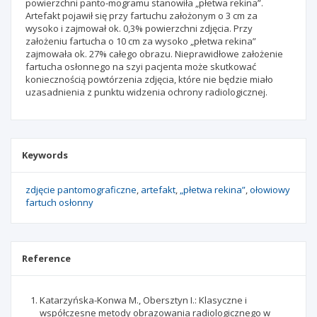
powierzchni panto-mogramu stanowiła „płetwa rekina”.
Artefakt pojawił się przy fartuchu założonym o 3 cm za
wysoko i zajmował ok. 0,3% powierzchni zdjęcia. Przy
założeniu fartucha o 10 cm za wysoko „płetwa rekina”
zajmowała ok. 27% całego obrazu. Nieprawidłowe założenie
fartucha osłonnego na szyi pacjenta może skutkować
koniecznością powtórzenia zdjęcia, które nie będzie miało
uzasadnienia z punktu widzenia ochrony radiologicznej.
Keywords
zdjęcie pantomograficzne
artefakt
„płetwa rekina”
ołowiowy
fartuch osłonny
Reference
Katarzyńska-Konwa M., Obersztyn I.: Klasyczne i
współczesne metody obrazowania radiologicznego w