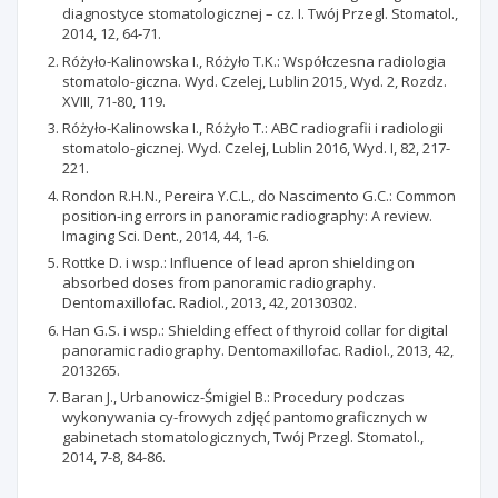
diagnostyce stomatologicznej – cz. I. Twój Przegl. Stomatol.,
2014, 12, 64-71.
Różyło-Kalinowska I., Różyło T.K.: Współczesna radiologia
stomatolo-giczna. Wyd. Czelej, Lublin 2015, Wyd. 2, Rozdz.
XVIII, 71-80, 119.
Różyło-Kalinowska I., Różyło T.: ABC radiografii i radiologii
stomatolo-gicznej. Wyd. Czelej, Lublin 2016, Wyd. I, 82, 217-
221.
Rondon R.H.N., Pereira Y.C.L., do Nascimento G.C.: Common
position-ing errors in panoramic radiography: A review.
Imaging Sci. Dent., 2014, 44, 1-6.
Rottke D. i wsp.: Influence of lead apron shielding on
absorbed doses from panoramic radiography.
Dentomaxillofac. Radiol., 2013, 42, 20130302.
Han G.S. i wsp.: Shielding effect of thyroid collar for digital
panoramic radiography. Dentomaxillofac. Radiol., 2013, 42,
2013265.
Baran J., Urbanowicz-Śmigiel B.: Procedury podczas
wykonywania cy-frowych zdjęć pantomograficznych w
gabinetach stomatologicznych, Twój Przegl. Stomatol.,
2014, 7-8, 84-86.