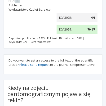
PL
/
PL
Publisher:
Wydawnictwo Czelej Sp. z o.o.
ICV 2025:
N/I
ICV 2024:
70.67
Deposited publications: 2513
Full text: 1%
|
Abstract: 38%
|
Keywords: 62%
|
References: 85%
Do you want to get an access to the full text of the scientific
article?
Please send request
to the Journal's Representative.
Kiedy na zdjęciu
pantomograficznym pojawia się
rekin?