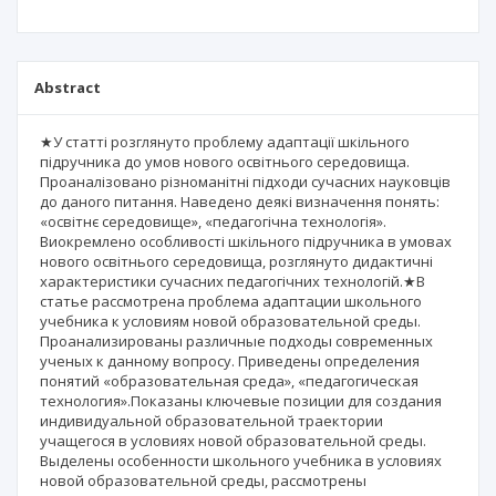
Abstract
★У статті розглянуто проблему адаптації шкільного
підручника до умов нового освітнього середовища.
Проаналізовано різноманітні підходи сучасних науковців
до даного питання. Наведено деякі визначення понять:
«освітнє середовище», «педагогічна технологія».
Виокремлено особливості шкільного підручника в умовах
нового освітнього середовища, розглянуто дидактичні
характеристики сучасних педагогічних технологій.★В
статье рассмотрена проблема адаптации школьного
учебника к условиям новой образовательной среды.
Проанализированы различные подходы современных
ученых к данному вопросу. Приведены определения
понятий «образовательная среда», «педагогическая
технология».Показаны ключевые позиции для создания
индивидуальной образовательной траектории
учащегося в условиях новой образовательной среды.
Выделены особенности школьного учебника в условиях
новой образовательной среды, рассмотрены