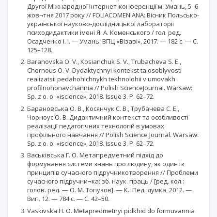
Другої Міжнародної Інтернет-конференції м. Умань, 5–6
жов¬тня 2017 року // FOLIACOMENIANA: Вісник Польсько-
української науково-дослідницької лабораторії
психодидактики імені Я. А. Коменського / гол. ред.
Осадченко І. І. — Умань: ВПЦ «Візаві», 2017. — 182 с. — С.
125–128.
Baranovska O. V., Kosianchuk S. V., Trubacheva S. E.,
Chornous O. V. Dydaktychnyi kontekst ta osoblyvosti
realizatsii pedahohichnykh tekhnolohii v umovakh
profilnohonavchannia // Polish ScienceJournal. Warsaw:
Sp. z o. o. «iscience», 2018. Issue 3. P. 62–72.
Барановська О. В., Косянчук С. В., Трубачева С. Е.,
Чорноус О. В. Дидактичний контекст та особливості
реалізації педагогічних технологій в умовах
профільного навчання // Polish Science Journal. Warsaw:
Sp. z o. o. «iscience», 2018. Issue 3. P. 62–72.
Васьківська Г. О. Метапредметний підхід до
формування системи знань про людину, як один із
принципів сучасного підручникотворення // Проблеми
сучасного підручни¬ка: зб. наук. праць / [ред. кол.:
голов. ред. — О. М. Топузов]. — К.: Пед. думка, 2012. —
Вип. 12. — 784 с. — С. 42–50.
Vaskivska H. O. Metapredmetnyi pidkhid do formuvannia