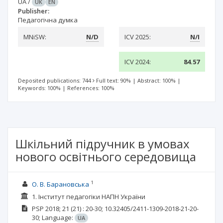
UA
/
UK
EN
Publisher:
Педагогічна думка
MNiSW:
N/D
ICV 2025:
N/I
ICV 2024:
84.57
Deposited publications: 744
Full text: 90%
|
Abstract: 100%
|
Keywords: 100%
|
References: 100%
Шкільний підручник в умовах
нового освітнього середовища
1
О. В. Барановська
1. Інститут педагогіки НАПН України
PSP
2018; 21
(21)
: 20-30;
10.32405/2411-1309-2018-21-20-
30;
Language:
UA