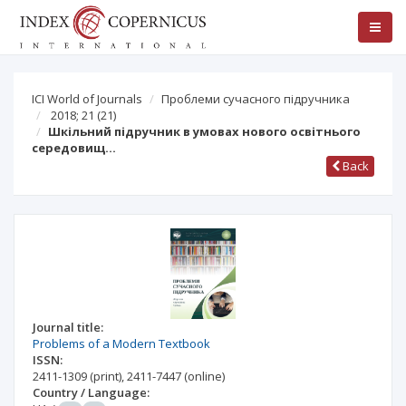
ICI World of Journals
Проблеми сучасного підручника
2018; 21
(21)
Шкільний підручник в умовах нового освітнього
середовищ…
Back
Journal title:
Problems of a Modern Textbook
ISSN:
2411-1309
(print)
,
2411-7447
(online)
Country / Language: