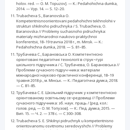
holov. red. — O. M. Topuzov]. — K.: Pedahohichna dumka,
2014. — Vyp. 14. — S. 12–20.
Trubacheva S., Baranovska O.
Kompetentnisnooriientovani pedahohichni tekhnolohii v
strukturi shkilnoho pidruchnyka / S. Trubacheva, O.
Baranovska // Problemy suchasnoho pidruchnyka:
materialy mizhnarodnoi naukovo-praktychnoi
konferentsii, 18–19 travnia 2018 r., m. Minsk. — K.:
Pedahohichna dumka, 2018. — S. 81–85.
Трубачева С., Барановська О. Компетентнісно
орієнтовані педагогічні технології в струк¬турі
шкільного підручника / С. Трубачева, О. Барановська //
Проблеми сучасного підруч¬ника: матеріали
міжнародної науково-практичної конференції, 18–19
травня 2018 р., м. Мінськ. — К.: Педагогічна думка, 2018.
— С. 81–85.
Трубачева С. Е. Шкільний підручник у компетентнісно
орієнтованому освітньому се¬редовищі // Проблеми
сучасного підручника: зб. наук. праць / [ред. кол.:
голов. ред. — О. М. Топузов]. — К.: Пед. думка, 2015. —
Вип. 15. — Ч. 2. — 378 с. — С 300–308.
Trubacheva S. E. Shkilnyi pidruchnyk u kompetentnisno
oriientovanomu osvitnomu seredovyshchi // Problemy