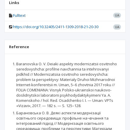
Links
Fulltext
UA
https://doi.org/10.32405/2411-1309-2018-21-20-30
UA
Reference
Baranovska O. V. Deiaki aspekty modernizatsii osvitnoho
seredovyshcha: profilne navchannia ta intehrovanyi
pidkhid // Modernizatsiia osvitnoho seredovyshcha:
problem ta perspektyvy: Materialy Druhoi Mizhnarodnoi
Internet-konferentsii m. Uman, 5–6 zhovtnia 2017 roku //
FOLIA COMENIANA: Visnyk Polsko-ukrainskoi naukovo-
doslidnytskoi laboratorii psykhodydaktykyimeni Ya. A.
Komenskoho / hol. Red. Osadchenko I. I. — Uman: VPTs
«Vizavi», 2017. — 182 s. — S. 125–128.
Барановська О. В. Деякі аспекти модернізації
освітнього середовища: профільне на¬вчання та
інтегрований підхід // Модернізація освітнього
середовища: проблеми та перспективи: Матеріали