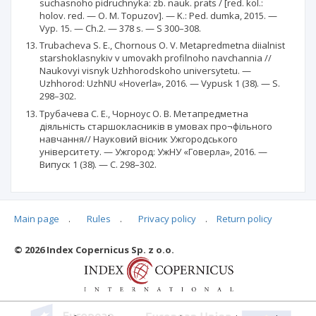
suchasnoho pidruchnyka: zb. nauk. prats / [red. kol.:
holov. red. — O. M. Topuzov]. — K.: Ped. dumka, 2015. —
Vyp. 15. — Ch.2. — 378 s. — S 300–308.
Trubacheva S. E., Chornous O. V. Metapredmetna diialnist
starshoklasnykiv v umovakh profilnoho navchannia //
Naukovyi visnyk Uzhhorodskoho universytetu. —
Uzhhorod: UzhNU «Hoverla», 2016. — Vypusk 1 (38). — S.
298–302.
Трубачева С. Е., Чорноус О. В. Метапредметна
діяльність старшокласників в умовах про¬фільного
навчання// Науковий вісник Ужгородського
університету. — Ужгород: УжНУ «Говерла», 2016. —
Випуск 1 (38). — С. 298–302.
Main page
.
Rules
.
Privacy policy
.
Return policy
Articles quoting
© 2026 Index Copernicus Sp. z o.o.
No data