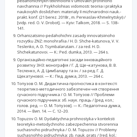
pedahohichnykh tekhnolohii v umovakh profilnoho
navchannia // Psykholohiias vidomosti: teoriia i praktyka
naukovykh doslidzhen: materialy II mizhnarodnoi nauk.-
prakt. konf. (21 berez. 2018r., m. Pereiaslav-Khmelnytskyi) /
[vidp. red. O. V. Drobot]. — Kyiv: Talkom, 2018. — S. 138–
141.
Orhanizatsiino-pedahohichni zasady innovatsiinoho
rozvytku ZNZ: monohrafiia / H. D. Shche-katunova, V. V.
Teslenko, A. D. Tsymbalarutain. / za red. H. D.
Shchekatunovoi. — K.: Ped. dumka, 2013. — 264 s.
Організаційно-педагогічні засади інноваційного
розвитку ЗНЗ: монографія / Г. Д. Ще¬катунова, В. В.
Тесленко, А. Д. Цимбалару та ін. / за ред. Г. Д.
Щекатунової. — К.: Пед. думка, 2013. — 264 с.
Топузов О. М. Дидактична прогностика в контексті
теоретико-методичного забезпечен¬ня створення
сучасного підручника / О. М. Топузов // Проблеми
сучасного підручника: зб. наук. праць / [ред. кол.;
голов. ред. — О. М. Топузов]. — К.: Педагогічна думка,
2014. — Вип. 14. — С. 12–20.
Topuzov O. M. Dydaktychna prohnostyka v konteksti
teoretyko-metodychnoho zabezpechennia stvorennia
suchasnoho pidruchnyka / O. M. Topuzov // Problemy
suchasnohho pidruchnyka: zb. nauk. prats / [red. kol.;