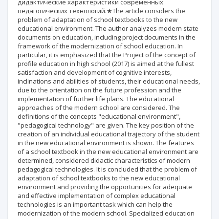
дидактические характеристики современных
педагогических технологий.★The article considers the
problem of adaptation of school textbooks to the new
educational environment. The author analyzes modern state
documents on education, including project documents in the
framework of the modernization of school education. In
particular, it is emphasized that the Project of the concept of
profile education in high school (2017) is aimed at the fullest
satisfaction and development of cognitive interests,
inclinations and abilities of students, their educational needs,
due to the orientation on the future profession and the
implementation of further life plans. The educational
approaches of the modern school are considered. The
definitions of the concepts "educational environment",
"pedagogical technology" are given. The key position of the
creation of an individual educational trajectory of the student
in the new educational environment is shown. The features
of a school textbook in the new educational environment are
determined, considered didactic characteristics of modern
pedagogical technologies. It is concluded that the problem of
adaptation of school textbooks to the new educational
environment and providing the opportunities for adequate
and effective implementation of complex educational
technologies is an important task which can help the
modernization of the modern school. Specialized education