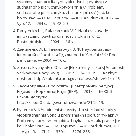
systemy znan pro liudynu yak odyn iz pryntsypiv
suchasnoho pidruchnykotvorennia // Problemy
suchasnoho pidruchnyka: zb. nauk. prats / [red. kol.:
holov. red. — O. M. Topuzov]. — K.: Ped. dumka, 2012. —
Vyp. 12. — 784 s. — S. 42–50.
Danylenko L. I., Palamarchuk V. F. Naukovi zasady
innovatsiinoi osvitnoi diialnosti v Ukraini // K.:
Postmetodyka. — 2004. — 16 s.
Даниленко Л. І., Паламарчук В. Ф. Наукові засади
інноваційної освітньої діяльності в Україні // К.: Пост
методика. — 2004. — 16 с.
Zakon Ukrainy «Pro Оsvitu» [Elektronnyi resurs] Vidomosti
Verkhovnoi Rady (VVR). — 2017. — № 38–39. — Rezhym
dostupu: http://zakon0.rada.gov.ua/laws/show/2145–19.
Закон України «Про освіту» [Електронний ресурс]
Відомості Верховної Ради (ВВР). — 2017. — № 38–39. —
Режим доступу:
http://zakon0.rada.gov.ua/laws/show/2145–19.
Kyzenko V. I. Vidbir zmistu osvity dlia starshoi shkoly y
vidobrazhennia yoho u prohramakh i pidruchnykakh //
Problemy suchasnoho pidruchnyka: zb. nauk. prats / [red.
kol.: holov. red. — O. M. Topuzov]. — K.: Ped. dumka, 2015.
— Vyp. 15. — Ch.1. — 370 s. — S276–288.