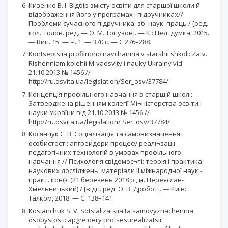
Кизенко В. І. Відбір змісту освіти для старшої школи й
відображення його у програмах і підручниках//
Проблеми сучасного підручника: зб. наук. праць / [ред.
кол.: голов. ред. — О. М. Топузов]. — К.: Пед. думка, 2015.
— Вип. 15. — Ч. 1. — 370 с. — С 276–288.
Kontseptsiia profilnoho navchannia v starshii shkoli: Zatv.
Rishenniam kolehii M-vaosvity i nauky Ukrainy vid
21.10.2013 № 1456 //
http://ru.osvita.ua/legislation/Ser_osv/37784/
Концепція профільного навчання в старшій школі:
Затверджена рішенням колегії Мі¬ністерства освіти і
науки України від 21.10.2013 № 1456 //
http://ru.osvita.ua/legislation/ Ser_osv/37784/
Косянчук С. В. Соціалізація та самовизначення
особистості: апгрейдери процесу реалі¬зації
педагогічних технологій в умовах профільного
навчання // Психологія свідомос¬ті: теорія і практика
наукових досліджень: матеріали IІ міжнародної наук.-
практ. конф. (21 березень 2018 р., м. Переяслав-
Хмельницький) / [відп. ред. О. В. Дробот]. — Київ:
Талком, 2018. — С. 138–141.
Kosianchuk S. V. Sotsializatsiia ta samovyznachennia
osobystosti: apgreidery protsesurealizatsii