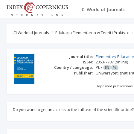
ICI World of Journals
ICI World of Journals
Edukacja Elementarna w Teorii i Praktyce
Journal title:
Elementary Education
ISSN:
2353-7787
(online)
Country / Language:
PL
/
EN
PL
Publisher:
Uniwersytet Ignatia
Deposited publications:
Do you want to get an access to the full text of the scientific article