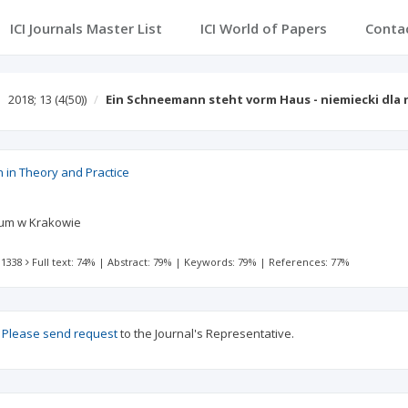
ICI Journals Master List
ICI World of Papers
Conta
2018; 13
(4(50))
Ein Schneemann steht vorm Haus - niemiecki dla
 in Theory and Practice
num w Krakowie
 1338
Full text: 74%
|
Abstract: 79%
|
Keywords: 79%
|
References: 77%
?
Please send request
to the Journal's Representative.