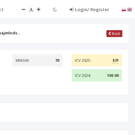
ct
Login/ Register
 najmłods…
Back
MNiSW:
70
ICV 2025:
E/P
ICV 2024:
100.00