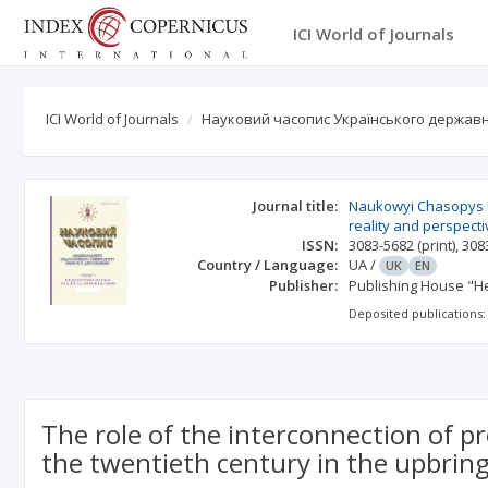
ICI World of Journals
ICI World of Journals
Науковий часопис Українського державн
Journal title:
Naukowyi Chasopys Dr
reality and perspect
ISSN:
3083-5682
(print)
,
308
Country / Language:
UA
/
UK
EN
Publisher:
Publishing House "He
Deposited publications:
The role of the interconnection of pr
the twentieth century in the upbrin