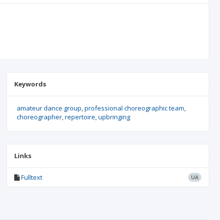
Keywords
amateur dance group
professional choreographic team
choreographer
repertoire
upbringing
Links
Fulltext
UA