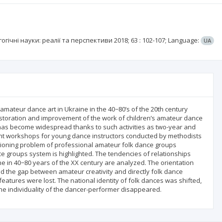
огічні науки: реалії та перспективи
2018; 63
: 102-107;
Language:
UA
mateur dance art in Ukraine in the 40−80’s of the 20th century
storation and improvement of the work of children’s amateur dance
m has become widespread thanks to such activities as two-year and
nt workshops for young dance instructors conducted by methodists
isioning problem of professional amateur folk dance groups
groups system is highlighted. The tendencies of relationships
in 40−80 years of the XX century are analyzed. The orientation
ed the gap between amateur creativity and directly folk dance
eatures were lost. The national identity of folk dances was shifted,
e individuality of the dancer-performer disappeared.