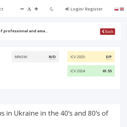
ct
Login/ Register
 of professional and ama…
Back
MNiSW:
N/D
ICV 2025:
E/P
ICV 2024:
61.55
 in Ukraine in the 40’s and 80’s of