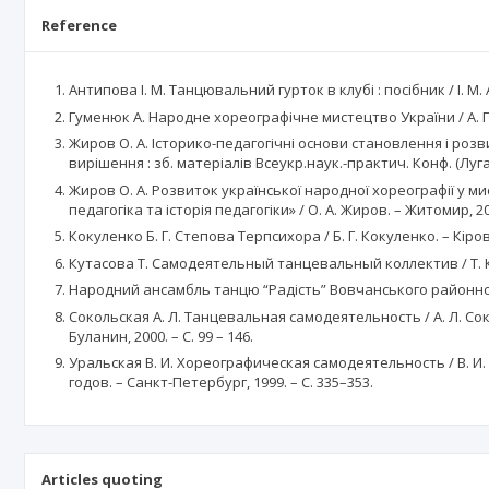
Reference
Антипова І. М. Танцювальний гурток в клубі : посібник / І. М. 
Гуменюк А. Народне хореографічне мистецтво України / А. Гу
Жиров О. А. Історико-педагогічні основи становлення і розви
вирішення : зб. матеріалів Всеукр.наук.-практич. Конф. (Луганс
Жиров О. А. Розвиток української народної хореографії у мисте
педагогіка та історія педагогіки» / О. А. Жиров. – Житомир, 200
Кокуленко Б. Г. Степова Терпсихора / Б. Г. Кокуленко. – Кірово
Кутасова Т. Самодеятельный танцевальный коллектив / Т. Ку
Народний ансамбль танцю “Радість” Вовчанського районного Б
Сокольская А. Л. Танцевальная самодеятельность / А. Л. С
Буланин, 2000. – С. 99 – 146.
Уральская В. И. Хореографическая самодеятельность / В. И.
годов. – Санкт-Петербург, 1999. – С. 335–353.
Articles quoting