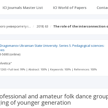
ICI Journals Master List
ICI World of Papers
Conta
ого університету і…
2018; 63
The role of the interconnection
agomanov Ukrainian State University. Series 5. Pedagogical sciences:
ives
3-5690
(online)
lvetica"
 1265
Full text: 99%
|
Abstract: 100%
|
Keywords: 100%
|
References: 100%
ofessional and amateur folk dance groups
ging of younger generation