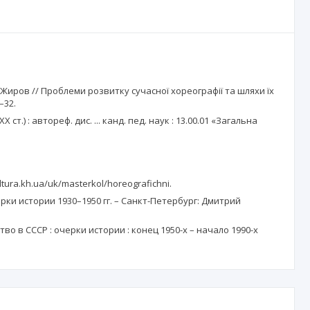
. Жиров // Проблеми розвитку сучасної хореографії та шляхи їх
–32.
.) : автореф. дис. ... канд. пед. наук : 13.00.01 «Загальна
ura.kh.ua/uk/masterkol/horeografichni.
рки истории 1930–1950 гг. – Санкт-Петербург: Дмитрий
о в СССР : очерки истории : конец 1950-х – начало 1990-х