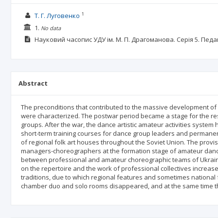
1
Т. Г. Луговенко
1.
No data
Науковий часопис УДУ ім. М. П. Драгоманова. Серія 5. Педаг
Abstract
The preconditions that contributed to the massive development of a
were characterized. The postwar period became a stage for the re
groups. After the war, the dance artistic amateur activities syste
short-term training courses for dance group leaders and permane
of regional folk art houses throughout the Soviet Union. The prov
managers-choreographers at the formation stage of amateur dance 
between professional and amateur choreographic teams of Ukraine 
on the repertoire and the work of professional collectives increas
traditions, due to which regional features and sometimes national f
chamber duo and solo rooms disappeared, and at the same time th