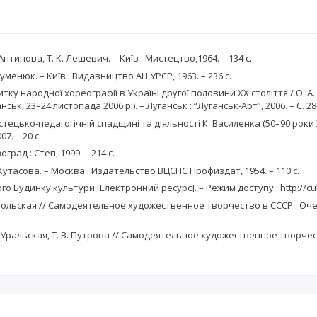
Антипова, Т. К. Лешевич. – Київ : Мистецтво,1964. – 134 с.
менюк. – Київ : Видавництво АН УРСР, 1963. – 236 с.
тку народної хореографії в Україні другої половини ХХ століття / О. А
ьк, 23–24 листопада 2006 р.). – Луганськ : “Луганськ-Арт”, 2006. – С. 28
цько-педагогічній спадщині та діяльності К. Василенка (50–90 роки ХХ ст
7. – 20 с.
град : Степ, 1999. – 214 с.
тасова. – Москва : Издательство ВЦСПС Профиздат, 1954. – 110 с.
удинку культури [Електронний ресурс]. – Режим доступу : http://cult
окольская // Самодеятельное художественное творчество в СССР : Оче
 Уральская, Т. В. Путрова // Самодеятельное художественное творчеств