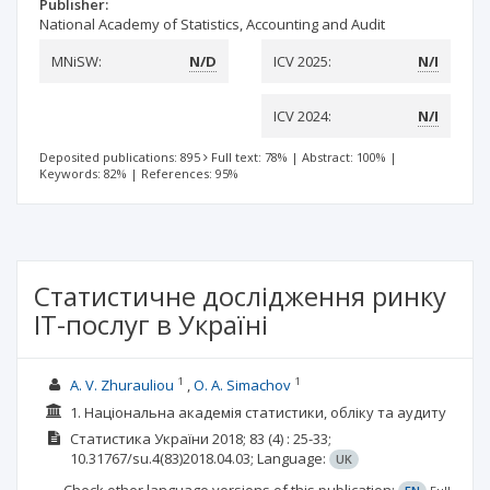
Publisher:
National Academy of Statistics, Accounting and Audit
MNiSW:
N/D
ICV 2025:
N/I
ICV 2024:
N/I
Deposited publications: 895
Full text: 78%
|
Abstract: 100%
|
Keywords: 82%
|
References: 95%
Статистичне дослідження ринку
IT-послуг в Україні
1
1
A. V. Zhurauliou
O. A. Simachov
1. Національна академія статистики, обліку та аудиту
Статистика України
2018; 83
(4)
: 25-33;
10.31767/su.4(83)2018.04.03;
Language:
UK