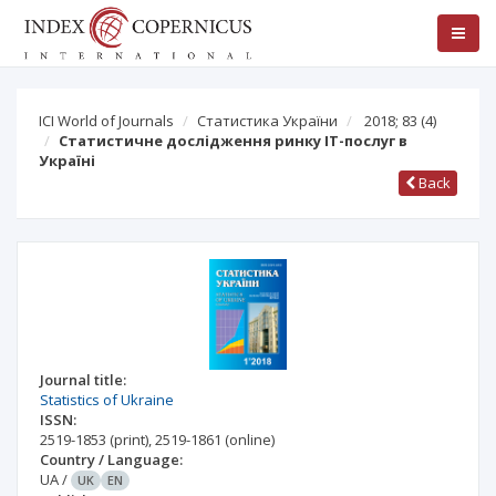
ICI World of Journals
Статистика України
2018; 83
(4)
Статистичне дослідження ринку IT-послуг в
Україні
Back
Journal title:
Statistics of Ukraine
ISSN:
2519-1853
(print)
,
2519-1861
(online)
Country / Language:
UA
/
UK
EN