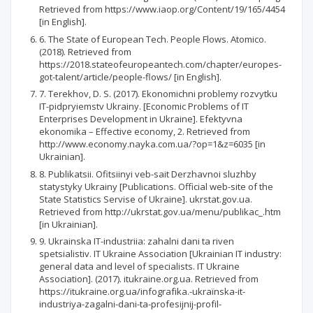
Retrieved from https://www.iaop.org/Content/19/165/4454
[in English].
6. The State of European Tech. People Flows. Atomico.
(2018). Retrieved from
https://2018.stateofeuropeantech.com/chapter/europes-
got-talent/article/people-flows/ [in English].
7. Terekhov, D. S. (2017). Ekonomichni problemy rozvytku
IT-pidpryiemstv Ukrainy. [Economic Problems of IТ
Enterprises Development іn Ukraine]. Efektyvna
ekonomika – Effective economy, 2. Retrieved from
http://www.economy.nayka.com.ua/?op=1&z=6035 [in
Ukrainian].
8. Publikatsii. Ofitsiinyi veb-sait Derzhavnoi sluzhby
statystyky Ukrainy [Publications. Official web-site of the
State Statistics Servise of Ukraine]. ukrstat.gov.ua.
Retrieved from http://ukrstat.gov.ua/menu/publikac_.htm
[in Ukrainian].
9. Ukrainska IT-industriia: zahalni dani ta riven
spetsialistiv. IT Ukraine Association [Ukrainian IT industry:
general data and level of specialists. IT Ukraine
Association]. (2017). itukraine.org.ua. Retrieved from
https://itukraine.org.ua/іnfografіka.-ukraїnska-it-
іndustrіya-zagalnі-danі-ta-profesіjnij-profіl-