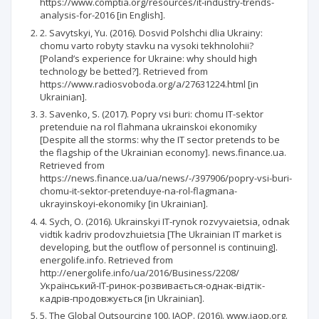
https://www.comptia.org/resources/it-industry-trends-
analysis-for-2016 [in English].
2. Savytskyi, Yu. (2016). Dosvid Polshchi dlia Ukrainy:
chomu varto robyty stavku na vysoki tekhnolohii?
[Poland’s experience for Ukraine: why should high
technology be betted?]. Retrieved from
https://www.radiosvoboda.org/a/27631224.html [in
Ukrainian].
3. Savenko, S. (2017). Popry vsi buri: chomu IT-sektor
pretenduie na rol flahmana ukrainskoi ekonomiky
[Despite all the storms: why the IT sector pretends to be
the flagship of the Ukrainian economy]. news.finance.ua.
Retrieved from
https://news.finance.ua/ua/news/-/397906/popry-vsi-buri-
chomu-it-sektor-pretenduye-na-rol-flagmana-
ukrayinskoyi-ekonomiky [in Ukrainian].
4. Sych, O. (2016). Ukrainskyi IT-rynok rozvyvaietsia, odnak
vidtik kadriv prodovzhuietsia [The Ukrainian IT market is
developing, but the outflow of personnel is continuing].
energolife.info. Retrieved from
http://energolife.info/ua/2016/Business/2208/
Український-IT-ринок-розвивається-однак-відтік-
кадрів-продовжується [in Ukrainian].
5. The Global Outsourcing 100. IAOP. (2016). www.iaop.org.