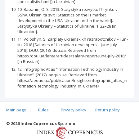
speczіalіstіv.html [in Ukrainian].
10. Babanin, O. S. 2013. Statystyka rozvytku IT-rynku v
SShA, Ukraini ta sviti [Statistics on the IT market
development in the USA, Ukraine and in the world].
Statystyka Ukrainy – Statistics of Ukraine, 1, 22–28 [in
Ukrainian].
11. Voloshyn, S. Zarplaty ukrainskikh razrabotchikov – iiun-
iiul 2018 [Salaries of Ukrainian developers – June-July
2018]. DOU. (2018). dou.ua. Retrieved from
https://dou.ua/lenta/articles/salary-report-june-july-2018/
[in Russian].
12. Infographic Atlas “Information Technology Industry In
Ukraine”. (2017). aequo.ua. Retrieved from
https://aequo.ua/publication/Insights/infographic_atlas_in
formation_technology_industry_in_ukraine/
Main page
.
Rules
.
Privacy policy
.
Return policy
Articles quoting
© 2026 Index Copernicus Sp. z o.o.
No data