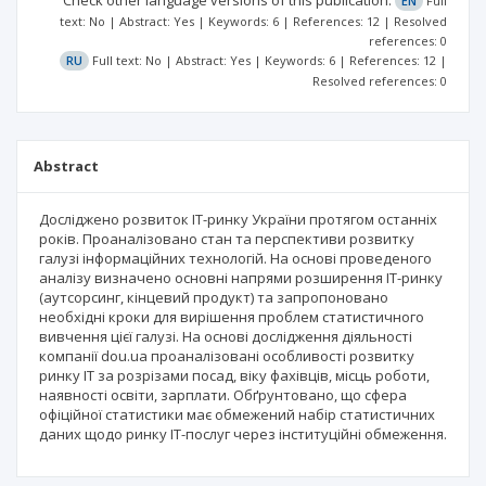
Check other language versions of this publication:
EN
Full
text: No | Abstract: Yes | Keywords: 6 | References: 12 | Resolved
references: 0
RU
Full text: No | Abstract: Yes | Keywords: 6 | References: 12 |
Resolved references: 0
Abstract
Досліджено розвиток ІТ-ринку України протягом останніх
років. Проаналізовано стан та перспективи розвитку
галузі інформаційних технологій. На основі проведеного
аналізу визначено основні напрями розширення ІТ-ринку
(аутсорсинг, кінцевий продукт) та запропоновано
необхідні кроки для вирішення проблем статистичного
вивчення цієї галузі. На основі дослідження діяльності
компанії dou.ua проаналізовані особливості розвитку
ринку ІТ за розрізами посад, віку фахівців, місць роботи,
наявності освіти, зарплати. Обґрунтовано, що сфера
офіційної статистики має обмежений набір статистичних
даних щодо ринку ІТ-послуг через інституційні обмеження.