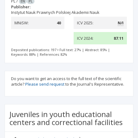
PL
/
EN
PL
Publisher:
Instytut Nauk Prawnych Polskiej Akademii Nauk
MNiSW:
40
ICV 2025:
N/I
ICV 2024:
87.11
Deposited publications: 197
Full text: 27%
|
Abstract: 85%
|
Keywords: 88%
|
References: 82%
Do you want to get an access to the full text of the scientific
article?
Please send request
to the Journal's Representative.
Juveniles in youth educational
centers and correctional facilities