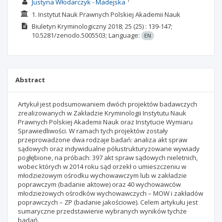
1
Justyna Włodarczyk - Madejska
1. Instytut Nauk Prawnych Polskiej Akademii Nauk
Biuletyn Kryminologiczny
2018; 25
(25)
: 139-147;
10.5281/zenodo.5005503;
Language:
EN
Abstract
Artykuł jest podsumowaniem dwóch projektów badawczych
zrealizowanych w Zakładzie Kryminologii Instytutu Nauk
Prawnych Polskiej Akademii Nauk oraz Instytucie Wymiaru
Sprawiedliwości. W ramach tych projektów zostały
przeprowadzone dwa rodzaje badań: analiza akt spraw
sądowych oraz indywidualne półustrukturyzowane wywiady
pogłębione, na próbach: 397 akt spraw sądowych nieletnich,
wobec których w 2014 roku sąd orzekł o umieszczeniu w
młodzieżowym ośrodku wychowawczym lub w zakładzie
poprawczym (badanie aktowe) oraz 40 wychowawców
młodzieżowych ośrodków wychowawczych – MOW i zakładów
poprawczych – ZP (badanie jakościowe). Celem artykułu jest
sumaryczne przedstawienie wybranych wyników tychże
badań.