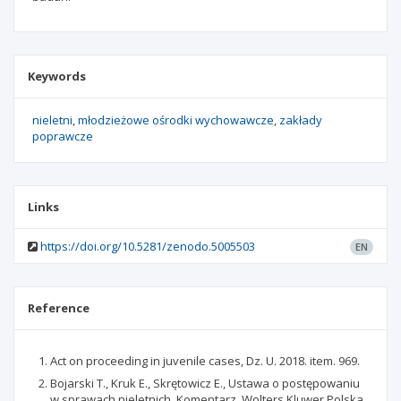
Keywords
nieletni
młodzieżowe ośrodki wychowawcze
zakłady
poprawcze
Links
https://doi.org/10.5281/zenodo.5005503
EN
Reference
Act on proceeding in juvenile cases, Dz. U. 2018. item. 969.
Bojarski T., Kruk E., Skrętowicz E., Ustawa o postępowaniu
w sprawach nieletnich. Komentarz, Wolters Kluwer Polska,