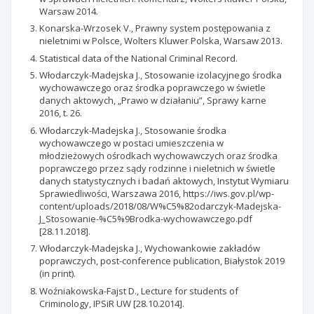
Warsaw 2014.
Konarska-Wrzosek V., Prawny system postępowania z
nieletnimi w Polsce, Wolters Kluwer Polska, Warsaw 2013.
Statistical data of the National Criminal Record.
Włodarczyk-Madejska J., Stosowanie izolacyjnego środka
wychowawczego oraz środka poprawczego w świetle
danych aktowych, „Prawo w działaniu”, Sprawy karne
2016, t. 26.
Włodarczyk-Madejska J., Stosowanie środka
wychowawczego w postaci umieszczenia w
młodzieżowych ośrodkach wychowawczych oraz środka
poprawczego przez sądy rodzinne i nieletnich w świetle
danych statystycznych i badań aktowych, Instytut Wymiaru
Sprawiedliwości, Warszawa 2016, https://iws.gov.pl/wp-
content/uploads/2018/08/W%C5%82odarczyk-Madejska-
J_Stosowanie-%C5%9Brodka-wychowawczego.pdf
[28.11.2018].
Włodarczyk-Madejska J., Wychowankowie zakładów
poprawczych, post-conference publication, Białystok 2019
(in print).
Woźniakowska-Fajst D., Lecture for students of
Criminology, IPSiR UW [28.10.2014].