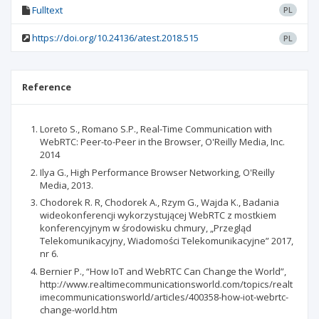
Fulltext
PL
https://doi.org/10.24136/atest.2018.515
PL
Reference
Loreto S., Romano S.P., Real-Time Communication with
WebRTC: Peer-to-Peer in the Browser, O'Reilly Media, Inc.
2014
Ilya G., High Performance Browser Networking, O'Reilly
Media, 2013.
Chodorek R. R, Chodorek A., Rzym G., Wajda K., Badania
wideokonferencji wykorzystującej WebRTC z mostkiem
konferencyjnym w środowisku chmury, „Przegląd
Telekomunikacyjny, Wiadomości Telekomunikacyjne” 2017,
nr 6.
Bernier P., “How IoT and WebRTC Can Change the World”,
http://www.realtimecommunicationsworld.com/topics/realt
imecommunicationsworld/articles/400358-how-iot-webrtc-
change-world.htm