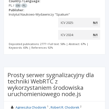
Country / Language:
PL
/
EN
PL
Publisher:
Instytut Naukowo-Wydawniczy "Spatium"
ICV 2025:
N/I
ICV 2024:
N/I
Deposited publications: 2777
Full text: 56%
|
Abstract: 67%
|
Keywords: 65%
|
References: 92%
Prosty serwer sygnalizacyjny dla
techniki WebRTC z
wykorzystaniem środowiska
uruchomieniowego node.js
1
2
Agnieszka Chodorek
Robert R. Chodorek