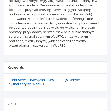
aplikacji tworzonych w języku JavaScript i uruchamianych w
środowisku node.js. Omówiono środowisko node.js oraz
pokazano przykład prostego serwera sygnalizacyjnego,
budowanego na potrzeby wymiany komunikatów i (lub)
inicjowania (wideo)telefonii lub (wideo)konferencji z małą
liczbą terminali. Serwer ten łączy uczestników tylko w ramach
pojedynczej sesji 1-do-1 lub wielu-do-wielu. Pomimo dużej
prostoty, przykładowy serwer jest w pełni funkcjonalnym
serwerem sygnalizacyjnym WebRTC, umożliwiającym
realizację, między innymi, (wideo)telefonii pomiędzy
przeglądarkami używającymi WebRTC.
Keywords
klient-serwer
nawiązanie sesji
node.js
serwer
sygnalizacyjny
WebRTC
Links