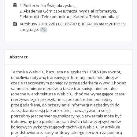
1. Politechnika Świętokrzyska, ,
2. Akademia Górniczo-Hutnicza, Wydział Informatyki,
Elektroniki i Telekomunikacji, Katedra Telekomunikacji
Autobusy
2018; 226
(12)
: 867-871;
10.24136/atest.2018.515;
Language:
PL
Abstract
Technika WebRTC, bazująca na językach HTML5 i JavaScript,
umożliwia natywną transmisję informacji multimedialnej w
czasie rzeczywistym pomiędzy przeglądarkami WWW. Chociaż
same strumienie mediów, a także transmisje niemedialne
(obecne w architekturze WebRTC, choć nie wymagające czasu
rzeczywistego), przesyłane są bezpośrednio pomiędzy
przeglądarkami, do przesyłania informacji niezbędnych do
zarządzania sesją (a konkretniej: nawiązywania sesji)
potrzebny jest serwer sygnalizacyjny. Serwer taki może być
traktowany jako punkt spotkań dwóch lub więcej systemów
końcowych wykorzystujących technikę WebRTC. W artykule
przedstawiono zasady budowy takiego serwera za pomocą