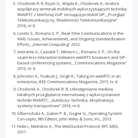
Chodorek R. R, Rzym G., Wajda K., Chodorek A., Analiza
współpracy terminali mobilnych wykorzystujących technikę
WebRTC z telefonią VoIP stosującą protokół SIP, „Przegląd
Telekomunikacyj-ny, Wiadomości Telekomunikacyjne”
2016, nr 6.
Loreto S., Romano S. P., Real-Time Communications in the
Web. Issues, Achievements, and Ongoing Standardization
Efforts, „Internet Computing” 2012.
Amirante A., Castaldi T., Miniero L., Romano S. P., On the
seam-less interaction between webRTC browsers and SIP-
based conferencing systems, „Communications Magazine”
2013, nr 4.
Johnston A., Yoakum J., Singh K., Taking on webRTC in an
enterprise, IEEE Communications Magazine, 2013, nr 4.
Chodorek A., Chodorek R. R, Udostępnianie mediów
lokalnych przeglądarce internetowej z wykorzystaniem
techniki WebRTC, „Autobusy: technika, eksploatacja,
systemy transportowe” 2016, nr 6.
Silberschatz A., Galvin P. B., Gagne G., Operating System
Con-cepts, 9th Edition, John Wiley & Sons, Inc., 2013.
Fette I., Melnikov A., The WebSocket Protocol, RFC 6455,
2011.