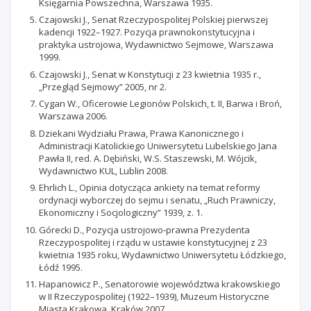
Księgarnia Powszechna, Warszawa 1935.
Czajowski J., Senat Rzeczypospolitej Polskiej pierwszej
kadencji 1922–1927. Pozycja prawnokonstytucyjna i
praktyka ustrojowa, Wydawnictwo Sejmowe, Warszawa
1999.
Czajowski J., Senat w Konstytucji z 23 kwietnia 1935 r.,
„Przegląd Sejmowy” 2005, nr 2.
Cygan W., Oficerowie Legionów Polskich, t. II, Barwa i Broń,
Warszawa 2006.
Dziekani Wydziału Prawa, Prawa Kanonicznego i
Administracji Katolickiego Uniwersytetu Lubelskiego Jana
Pawła II, red. A. Dębiński, W.S. Staszewski, M. Wójcik,
Wydawnictwo KUL, Lublin 2008.
Ehrlich L., Opinia dotycząca ankiety na temat reformy
ordynacji wyborczej do sejmu i senatu, „Ruch Prawniczy,
Ekonomiczny i Socjologiczny” 1939, z. 1.
Górecki D., Pozycja ustrojowo-prawna Prezydenta
Rzeczypospolitej i rządu w ustawie konstytucyjnej z 23
kwietnia 1935 roku, Wydawnictwo Uniwersytetu Łódzkiego,
Łódź 1995.
Hapanowicz P., Senatorowie województwa krakowskiego
w II Rzeczypospolitej (1922–1939), Muzeum Historyczne
Miasta Krakowa, Kraków 2007.