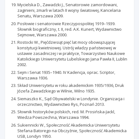
Mycielska D., Zawadzki J., Senatorowie zamordowani,
zaginieni, zmarli w latach II wojny światowej, Kancelaria
Senatu, Warszawa 2009.
Posłowie i senatorowie Rzeczypospolitej 1919–1939.
Słownik biograficzny, t. II, red. A.K. Kunert, Wydawnictwo
Sejmowe, Warszawa 2000.
Rostocki W., Pięćdziesiąt pięć lat mocy obowiązującej
konstytucji kwietniowej. Ustrój władzy państwowej w
ustawie zasadniczej i w praktyce, Towarzystwo Naukowe
Katolickiego Uniwersytetu Lubelskiego Jana Pawła II, Lublin
2002.
Sejm i Senat 1935–1940. IV Kadencja, oprac. Scriptor,
Warszawa 1936.
Skład Uniwersytetu w roku akademickim 1935/1936, Druk
Józefa Zawadzkiego w Wilnie, Wilno 1935.
Siemaszko K., Sąd Obywatelski w Londynie. Organizacja i
orzecznictwo, Wydawnictwo Rys, Poznań 2013.
Słownik historyków polskich, red. M. Prosińska-Jackl,
Wiedza Powszechna, Warszawa 1994.
Sukiennicki W., Społeczność Akademicka Uniwersytetu
Stefana Batorego na Obczyźnie, Społeczność Akademicka
USB, Londyn 1950.