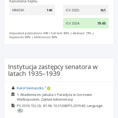
Kancelaria Sejmu
MNiSW:
140
ICV 2025:
N/I
ICV 2024:
78.65
Deposited publications: 949
Full text: 80%
|
Abstract: 73%
|
Keywords: 80%
|
References: 80%
Instytucja zastępcy senatora w
latach 1935–1939
1
Karol Siemaszko
1. Akademia im. Jakuba z Paradyża w Gorzowie
Wielkoposkim, Zakład Administracji
PS
2019; 152
(3)
: 81-96;
10.31268/PS.2019.40;
Language:
PL