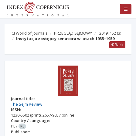
ICI World of Journals
PRZEGLĄD SEJMOWY
2019; 152
(3)
Instytucja zastępcy senatora w latach 1935–1939
Back
Journal title:
The Sejm Review
ISSN:
1230-5502
(print)
,
2657-9057
(online)
Country / Language:
PL
/
PL
Publisher: