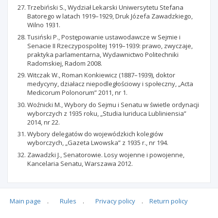
Trzebiński S., Wydział Lekarski Uniwersytetu Stefana
Batorego w latach 1919–1929, Druk Józefa Zawadzkiego,
Wilno 1931.
Tusiński P., Postępowanie ustawodawcze w Sejmie i
Senacie II Rzeczypospolitej 1919–1939: prawo, zwyczaje,
praktyka parlamentarna, Wydawnictwo Politechniki
Radomskiej, Radom 2008.
Witczak W., Roman Konkiewicz (1887–1939), doktor
medycyny, działacz niepodległościowy i społeczny, „Acta
Medicorum Polonorum” 2011, nr 1.
Woźnicki M., Wybory do Sejmu i Senatu w świetle ordynacji
wyborczych z 1935 roku, „Studia Iuriduca Lubliniensia”
2014, nr 22.
Wybory delegatów do wojewódzkich kolegiów
wyborczych, „Gazeta Lwowska” z 1935 r., nr 194.
Zawadzki J., Senatorowie. Losy wojenne i powojenne,
Kancelaria Senatu, Warszawa 2012.
Main page
.
Rules
.
Privacy policy
.
Return policy
Articles quoting