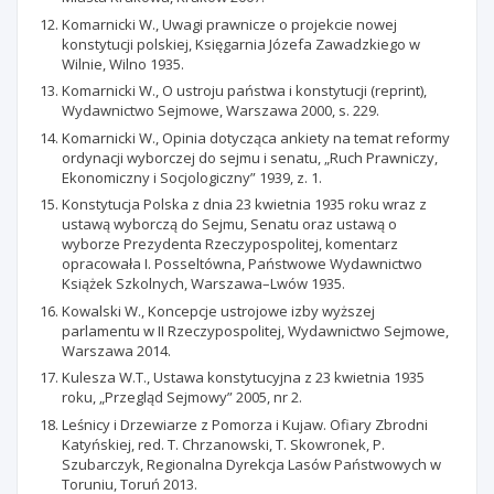
Komarnicki W., Uwagi prawnicze o projekcie nowej
konstytucji polskiej, Księgarnia Józefa Zawadzkiego w
Wilnie, Wilno 1935.
Komarnicki W., O ustroju państwa i konstytucji (reprint),
Wydawnictwo Sejmowe, Warszawa 2000, s. 229.
Komarnicki W., Opinia dotycząca ankiety na temat reformy
ordynacji wyborczej do sejmu i senatu, „Ruch Prawniczy,
Ekonomiczny i Socjologiczny” 1939, z. 1.
Konstytucja Polska z dnia 23 kwietnia 1935 roku wraz z
ustawą wyborczą do Sejmu, Senatu oraz ustawą o
wyborze Prezydenta Rzeczypospolitej, komentarz
opracowała I. Posseltówna, Państwowe Wydawnictwo
Książek Szkolnych, Warszawa–Lwów 1935.
Kowalski W., Koncepcje ustrojowe izby wyższej
parlamentu w II Rzeczypospolitej, Wydawnictwo Sejmowe,
Warszawa 2014.
Kulesza W.T., Ustawa konstytucyjna z 23 kwietnia 1935
roku, „Przegląd Sejmowy” 2005, nr 2.
Leśnicy i Drzewiarze z Pomorza i Kujaw. Ofiary Zbrodni
Katyńskiej, red. T. Chrzanowski, T. Skowronek, P.
Szubarczyk, Regionalna Dyrekcja Lasów Państwowych w
Toruniu, Toruń 2013.