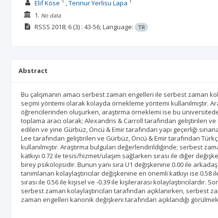
1
1
Elif Köse
Tennur Yerlisu Lapa
1.
No data
RSSS
2018; 6
(3)
: 43-56;
Language:
TR
Abstract
Bu çalışmanın amacı serbest zaman engelleri ile serbest zaman kolay
seçimi yöntemi olarak kolayda örnekleme yöntemi kullanılmıştır. A
öğrencilerinden oluşurken, araştırma örneklemi ise bu üniversited
toplama aracı olarak; Alexandris & Carroll tarafından geliştirilen
edilen ve yine Gürbüz, Öncü & Emir tarafından yapı geçerliği sınan
Lee tarafından geliştirilen ve Gürbüz, Öncü & Emir tarafından Türkç
kullanılmıştır. Araştırma bulguları değerlendirildiğinde; serbest 
katkıyı 0.72 ile tesis/hizmet/ulaşım sağlarken sırası ile diğer değişkenle
birey psikolojisidir. Bunun yanı sıra U1 değişkenine 0.00 ile arkadaş 
tanımlanan kolaylaştırıcılar değişkenine en önemli katkıyı ise 0.58 ile
sırası ile 0.56 ile kişisel ve -0.39 ile kişilerarası kolaylaştırıcılard
serbest zaman kolaylaştırıcıları tarafından açıklanırken, serbest z
zaman engelleri kanonik değişkeni tarafından açıklandığı görülmek