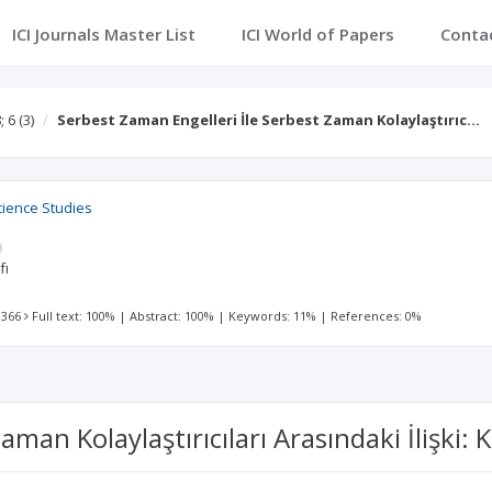
ICI Journals Master List
ICI World of Papers
Conta
; 6
(3)
Serbest Zaman Engelleri İle Serbest Zaman Kolaylaştırıc…
cience Studies
fı
 366
Full text: 100%
|
Abstract: 100%
|
Keywords: 11%
|
References: 0%
man Kolaylaştırıcıları Arasındaki İlişki: