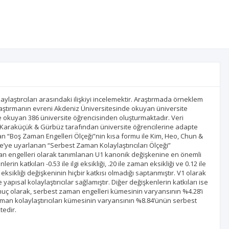
laştırcıları arasındaki ilişkiyi incelemektir. Araştırmada örneklem
raştırmanın evreni Akdeniz Üniversitesinde okuyan üniversite
e okuyan 386 üniversite öğrencisinden oluşturmaktadır. Veri
 ve Karaküçük & Gürbüz tarafından üniversite öğrencilerine adapte
an “Boş Zaman Engelleri Ölçeği”nin kısa formu ile Kim, Heo, Chun &
e’ye uyarlanan “Serbest Zaman Kolaylaştırıcıları Ölçeği”
zaman engelleri olarak tanımlanan U1 kanonik değişkenine en önemli
rin katkıları -0.53 ile ilgi eksikliği, .20 ile zaman eksikliği ve 0.12 ile
eksikliği değişkeninin hiçbir katkısı olmadığı saptanmıştır. V1 olarak
 yapısal kolaylaştırıcılar sağlamıştır. Diğer değişkenlerin katkıları ise
ır. Sonuç olarak, serbest zaman engelleri kümesinin varyansının %4.28’i
aman kolaylaştırıcıları kümesinin varyansının %8.84’ünün serbest
tedir.