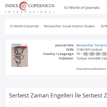
ICI World of Journals
ICI World of Journals
Researcher: Social Science Studies
2018
Journal title:
Researcher: Social S
ISSN:
2148-2691
(online)
Country / Language:
TR
/
DE
EN
FR
TR
Publisher:
Türkiye Verimlilik Vak
Deposited publications:
Serbest Zaman Engelleri İle Serbest Za