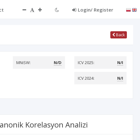
ct
Login/ Register
Back
MNiSW:
N/D
ICV 2025:
N/I
ICV 2024:
N/I
 Kanonik Korelasyon Analizi