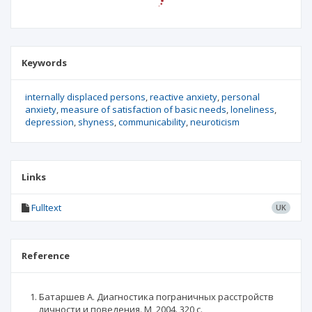
Keywords
internally displaced persons
reactive anxiety
personal
anxiety
measure of satisfaction of basic needs
loneliness
depression
shyness
communicability
neuroticism
Links
Fulltext
UK
Reference
Батаршев А. Диагностика пограничных расстройств
личности и поведения. М, 2004. 320 с.