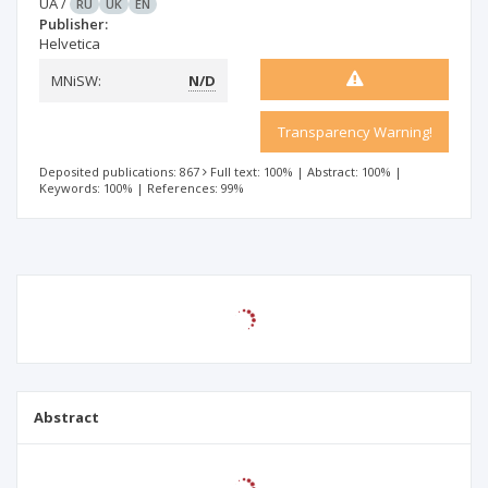
UA
/
RU
UK
EN
Publisher:
Helvetica
MNiSW:
N/D
Transparency Warning!
Deposited publications: 867
Full text: 100%
|
Abstract: 100%
|
Keywords: 100%
|
References: 99%
Abstract