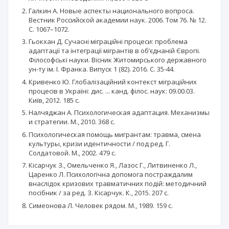
Галкин А. Новые аспекты национального вопроса.
Вестник Российской академии наук. 2006. Том 76. № 12.
С. 1067–1072.
Гьокхан Д. Сучасні міграційні процеси: проблема
адаптації та інтеграції мігрантів в об’єднаній Європі.
Філософські науки. Вісник Житомирського державного
ун-ту ім. І. Франка. Випуск 1 (82). 2016. С. 35-44.
Кривенко Ю. Глобалізаційний контекст міграційних
процесів в Україні: дис. ... канд. філос. наук: 09.00.03.
Київ, 2012. 185 с.
Налчяджан А. Психологическая адаптация. Механизмы
и стратегии. М., 2010. 368 с.
Психологическая помощь мигрантам: травма, смена
культуры, кризи идентичности / под ред. Г.
Солдатовой. М., 2002. 479 с.
Кісарчук З., Омельченко Я., Лазос Г., Литвиненко Л.,
Царенко Л. Психологічна допомога постраждалим
внаслідок кризових травматичних подій: методичний
посібник / за ред. З. Кісарчук. К., 2015. 207 с.
Симеонова Л. Человек рядом. М., 1989. 159 с.