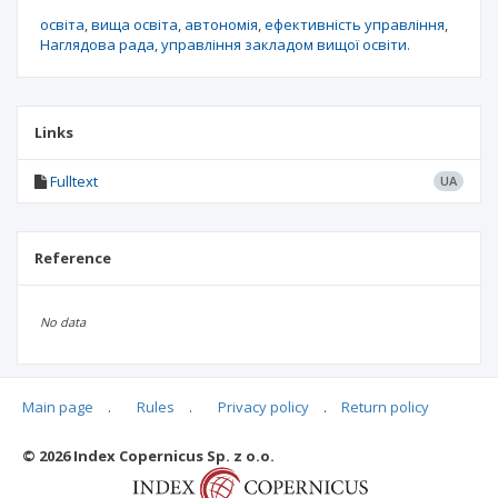
освіта
вища освіта
автономія
ефективність управління
Наглядова рада
управління закладом вищої освіти.
Links
Fulltext
UA
Reference
No data
Main page
.
Rules
.
Privacy policy
.
Return policy
Articles quoting
© 2026 Index Copernicus Sp. z o.o.
No data