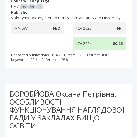
Country / Language:
UA
/
UK
EN
PL
Publisher:
Volodymyr Vynnychenko Central Ukrainian State University
MNiSW:
N/D
ICV 2025:
N/I
ICV 2024:
80.25
Deposited publications: 5816
Full text: 91%
|
Abstract: 100%
|
Keywords: 100%
|
References: 93%
ВОРОБЙОВА Оксана Петрівна.
ОСОБЛИВОСТІ
ФУНКЦІОНУВАННЯ НАГЛЯДОВОЇ
РАДИ У ЗАКЛАДАХ ВИЩОЇ
ОСВІТИ