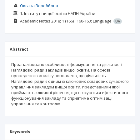
1
Оксана Воробйова
1. Інститут вищої освіти НАПН України
Academic Notes
2018; 1
(166)
: 160-163;
Language:
UA
Abstract
Проаналізовано особливості формування та діяльності
Наглядової ради закладів вищої освіти. На основі
проведеного аналізу визначено, що діяльність
Наглядової ради є одним із ключових складових сучасного
управління закладом вищої освіти, представники якої
приймають ключові рішення, що стосуються ефективного
функціонування закладу та сприятиме оптимізації
управління та контролю.
Keywords