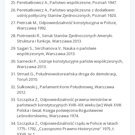
Peretiatkowicz A., Państwo współczesne, Poznań 1947.
Peretiatkowicz A., Państwo współczesne z dodatkiem:
ustrój polityczny Stanów Zjednoczonych, Poznań 1920.
Pietrzak M., Odpowiedzialność konstytucyjna w Polsce,
Warszawa 1992.
Piotrowski R., Senat Stanów Zjednoczonych Ameryki.
Struktura i funkcje, Warszawa 2013.
Sagan S., Serzhanova V., Nauka o państwie
współczesnym, Warszawa 2013.
Sarnecki P., Ustroje konstytucyjne państw współczesnych,
Warszawa 2013.
Strnad G., Południowokoreańska droga do demokracji,
Toruń 2010.
Sułkowski J., Parlament Korei Południowej, Warszawa
2012.
Szcząska Z., Odpowiedzialność prawna ministrów w
państwach konstytucyjnych XVIII–XIX wieku [w:] Wiek XVIII.
Polska i świat. Księga poświęcona Bogusławowi
Leśnodorskiemu, Warszawa 1974.
Szcząska Z., Odpowiedzialność rządu w Polsce w latach
1775–1792, „Czasopismo Prawno-Historyczne” 1975, t.
XXVII, nr 1.