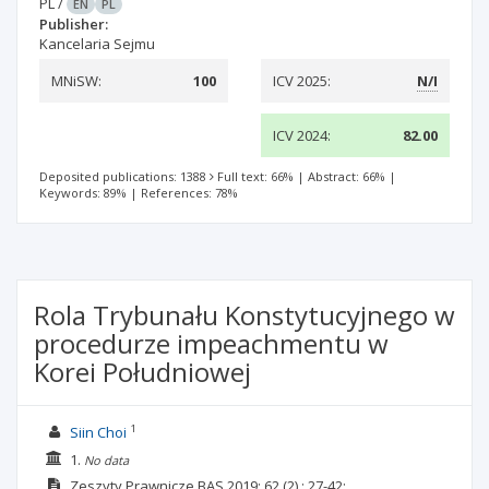
PL
/
EN
PL
Publisher:
Kancelaria Sejmu
MNiSW:
100
ICV 2025:
N/I
ICV 2024:
82.00
Deposited publications: 1388
Full text: 66%
|
Abstract: 66%
|
Keywords: 89%
|
References: 78%
Rola Trybunału Konstytucyjnego w
procedurze impeachmentu w
Korei Południowej
1
Siin Choi
1.
No data
Zeszyty Prawnicze BAS
2019; 62
(2)
: 27-42;