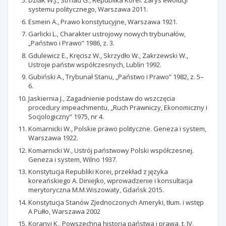
Dziak W.J., Strnad G., Republika Korei. Zarys ewolucji
systemu politycznego, Warszawa 2011.
Esmein A., Prawo konstytucyjne, Warszawa 1921.
Garlicki L., Charakter ustrojowy nowych trybunałów,
„Państwo i Prawo” 1986, z. 3.
Gdulewicz E., Kręcisz W., Skrzydło W., Zakrzewski W.,
Ustroje państw współczesnych, Lublin 1992.
Gubiński A., Trybunał Stanu, „Państwo i Prawo” 1982, z. 5–
6.
Jaskiernia J., Zagadnienie podstaw do wszczęcia
procedury impeachmentu, „Ruch Prawniczy, Ekonomiczny i
Socjologiczny” 1975, nr 4.
Komarnicki W., Polskie prawo polityczne. Geneza i system,
Warszawa 1922.
Komarnicki W., Ustrój państwowy Polski współczesnej.
Geneza i system, Wilno 1937.
Konstytucja Republiki Korei, przekład z języka
koreańskiego A. Diniejko, wprowadzenie i konsultacja
merytoryczna M.M.Wiszowaty, Gdańsk 2015.
Konstytucja Stanów Zjednoczonych Ameryki, tłum. i wstęp
A Pułło, Warszawa 2002
Koranyi K., Powszechna historia państwa i prawa, t. IV,