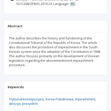
10.31268/ZPBAS.2019.24;
Language:
PL
Abstract
The author describes the history and functioning of the
Constitutional Tribunal of the Republic of Korea. The article
also discusses the procedure of impeachment in the South
Korean system since the adoption of the Constitution in 1948.
The author focuses primarily on the development of Korean
legislation regarding the abovementioned impeachment
procedure.
Keywords
Trybunał Konstytucyjny
Korea Południowa
impeachment
decyzja
prezydent