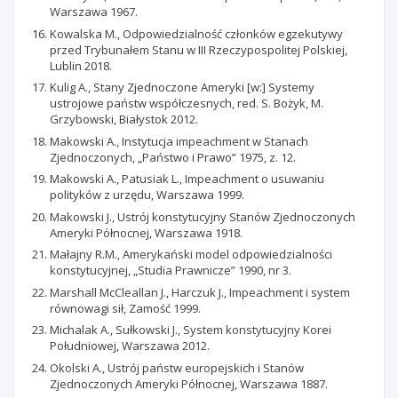
Warszawa 1967.
Kowalska M., Odpowiedzialność członków egzekutywy
przed Trybunałem Stanu w III Rzeczypospolitej Polskiej,
Lublin 2018.
Kulig A., Stany Zjednoczone Ameryki [w:] Systemy
ustrojowe państw współczesnych, red. S. Bożyk, M.
Grzybowski, Białystok 2012.
Makowski A., Instytucja impeachment w Stanach
Zjednoczonych, „Państwo i Prawo” 1975, z. 12.
Makowski A., Patusiak L., Impeachment o usuwaniu
polityków z urzędu, Warszawa 1999.
Makowski J., Ustrój konstytucyjny Stanów Zjednoczonych
Ameryki Północnej, Warszawa 1918.
Małajny R.M., Amerykański model odpowiedzialności
konstytucyjnej, „Studia Prawnicze” 1990, nr 3.
Marshall McCleallan J., Harczuk J., Impeachment i system
równowagi sił, Zamość 1999.
Michalak A., Sułkowski J., System konstytucyjny Korei
Południowej, Warszawa 2012.
Okolski A., Ustrój państw europejskich i Stanów
Zjednoczonych Ameryki Północnej, Warszawa 1887.