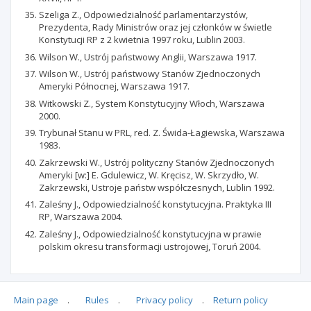
Szeliga Z., Odpowiedzialność parlamentarzystów,
Prezydenta, Rady Ministrów oraz jej członków w świetle
Konstytucji RP z 2 kwietnia 1997 roku, Lublin 2003.
Wilson W., Ustrój państwowy Anglii, Warszawa 1917.
Wilson W., Ustrój państwowy Stanów Zjednoczonych
Ameryki Północnej, Warszawa 1917.
Witkowski Z., System Konstytucyjny Włoch, Warszawa
2000.
Trybunał Stanu w PRL, red. Z. Świda-Łagiewska, Warszawa
1983.
Zakrzewski W., Ustrój polityczny Stanów Zjednoczonych
Ameryki [w:] E. Gdulewicz, W. Kręcisz, W. Skrzydło, W.
Zakrzewski, Ustroje państw współczesnych, Lublin 1992.
Zaleśny J., Odpowiedzialność konstytucyjna. Praktyka III
RP, Warszawa 2004.
Zaleśny J., Odpowiedzialność konstytucyjna w prawie
polskim okresu transformacji ustrojowej, Toruń 2004.
Main page
.
Rules
.
Privacy policy
.
Return policy
Articles quoting