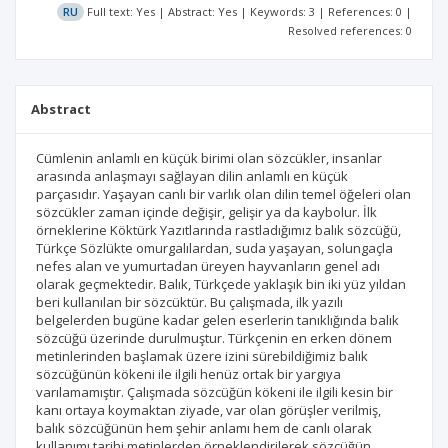
RU
Full text: Yes | Abstract: Yes | Keywords: 3 | References: 0 |
Resolved references: 0
Abstract
Cümlenin anlamlı en küçük birimi olan sözcükler, insanlar
arasında anlaşmayı sağlayan dilin anlamlı en küçük
parçasıdır. Yaşayan canlı bir varlık olan dilin temel öğeleri olan
sözcükler zaman içinde değişir, gelişir ya da kaybolur. İlk
örneklerine Köktürk Yazıtlarında rastladığımız balık sözcüğü,
Türkçe Sözlükte omurgalılardan, suda yaşayan, solungaçla
nefes alan ve yumurtadan üreyen hayvanların genel adı
olarak geçmektedir. Balık, Türkçede yaklaşık bin iki yüz yıldan
beri kullanılan bir sözcüktür. Bu çalışmada, ilk yazılı
belgelerden bugüne kadar gelen eserlerin tanıklığında balık
sözcüğü üzerinde durulmuştur. Türkçenin en erken dönem
metinlerinden başlamak üzere izini sürebildiğimiz balık
sözcüğünün kökeni ile ilgili henüz ortak bir yargıya
varılamamıştır. Çalışmada sözcüğün kökeni ile ilgili kesin bir
kanı ortaya koymaktan ziyade, var olan görüşler verilmiş,
balık sözcüğünün hem şehir anlamı hem de canlı olarak
kullanımı tarihi metinlerden örneklendirilerek sözcüğün