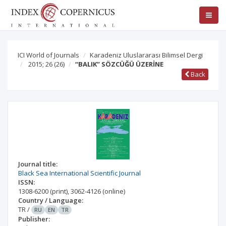
ICI World of Journals
Karadeniz Uluslararası Bilimsel Dergi
2015; 26
(26)
“BALIK” SÖZCÜĞÜ ÜZERİNE
Back
Journal title:
Black Sea International Scientific Journal
ISSN:
1308-6200
(print)
,
3062-4126
(online)
Country / Language:
TR
/
RU
EN
TR
Publisher: