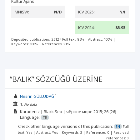
Kultur Ajans
MNiSW:
N/D
ICV 2025:
N/I
ICV 2024:
85.93
Deposited publications: 2612
Full text: 85%
|
Abstract: 100%
|
Keywords: 100%
|
References: 21%
“BALIK” SÖZCÜĞÜ ÜZERİNE
1
Nesrin GÜLLÜDAĞ
1.
No data
Karadeniz | Black Sea | чёрное море
2015; 26
(26)
Language:
TR
Check other language versions of this publication:
EN
Full
text: Yes | Abstract: Yes | Keywords: 3 | References: 0 | Resolved
references: 0