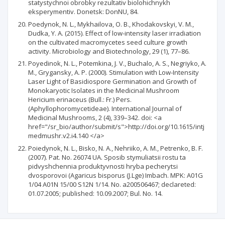
statystychnoi obrobky rezultativ biolohichnykh
eksperymentiv. Donetsk: DonNU, 84.
Poedynok, N. L., Mykhailova, O. B., Khodakovskyi, V. M.,
Dudka, Y. A. (2015). Effect of low-intensity laser irradiation
on the cultivated macromycetes seed culture growth
activity. Microbiology and Biotechnology, 29 (1), 77–86.
Poyedinok, N. L., Potemkina, J. V., Buchalo, A. S., Negriyko, A.
M., Grygansky, A. P. (2000). Stimulation with Low-Intensity
Laser Light of Basidiospore Germination and Growth of
Monokaryotic Isolates in the Medicinal Mushroom
Hericium erinaceus (Bull.: Fr.) Pers.
(Aphyllophoromycetideae). International Journal of
Medicinal Mushrooms, 2 (4), 339–342. doi: <a
href="/sr_bio/author/submit/s">http://doi.org/10.1615/intj
medmushr.v2.i4.140 </a>
Poiedynok, N. L., Bisko, N. A., Nehriiko, A. M., Petrenko, B. F.
(2007). Pat. No. 26074 UA. Sposib stymuliatsii rostu ta
pidvyshchennia produktyvnosti hryba pecherytsi
dvosporovoi (Agaricus bisporus (J.Lge) Imbach. MPK: A01G
1/04 A01N 15/00 S12N 1/14. No. a200506467; declareted:
01.07.2005; published: 10.09.2007; Bul. No. 14.