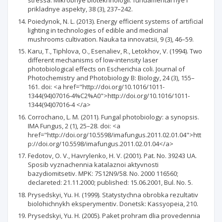
stressa. Mikrobnye biotekhnologii: fundamental'nye i
prikladnye aspekty, 38 (3), 237–242.
Poiedynok, N. L. (2013). Energy efficient systems of artificial
lighting in technologies of edible and medicinal
mushrooms cultivation. Nauka ta innovatsii, 9 (3), 46–59.
Karu, T., Tiphlova, O., Esenaliev, R., Letokhov, V. (1994). Two
different mechanisms of low-intensity laser
photobiological effects on Escherichia coli. Journal of
Photochemistry and Photobiology B: Biology, 24 (3), 155–
161. doi: <a href="http://doi.org/10.1016/1011-
1344(94)07016-4%C2%A0">http://doi.org/10.1016/1011-
1344(94)07016-4 </a>
Corrochano, L. M. (2011). Fungal photobiology: a synopsis.
IMA Fungus, 2 (1), 25–28. doi: <a
href="http://doi.org/10.5598/imafungus.2011.02.01.04">htt
p://doi.org/10.5598/imafungus.2011.02.01.04</a>
Fedotov, O. V., Havrylenko, H. V. (2001). Pat. No. 39243 UA.
Sposib vyznachennia katalaznoi aktyvnosti
bazydiomitsetiv. MPK: 7S12N9/58. No. 2000 116560;
declareted: 21.11.2000; published: 15.06.2001, Bul. No. 5.
Prysedskyi, Yu. H. (1999). Statystychna obrobka rezultativ
biolohichnykh eksperymentiv. Donetsk: Kassyopeia, 210.
Prysedskyi, Yu. H. (2005). Paket prohram dlia provedennia