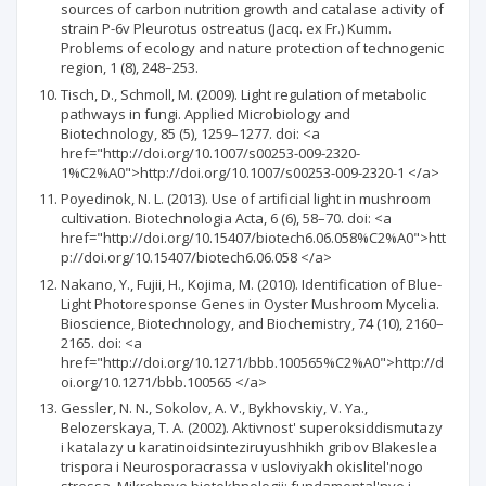
sources of carbon nutrition growth and catalase activity of
strain Р-6v Pleurotus ostreatus (Jacq. ex Fr.) Kumm.
Problems of ecology and nature protection of technogenic
region, 1 (8), 248–253.
Tisch, D., Schmoll, M. (2009). Light regulation of metabolic
pathways in fungi. Applied Microbiology and
Biotechnology, 85 (5), 1259–1277. doi: <a
href="http://doi.org/10.1007/s00253-009-2320-
1%C2%A0">http://doi.org/10.1007/s00253-009-2320-1 </a>
Poyedinok, N. L. (2013). Use of artificial light in mushroom
cultivation. Biotechnologia Acta, 6 (6), 58–70. doi: <a
href="http://doi.org/10.15407/biotech6.06.058%C2%A0">htt
p://doi.org/10.15407/biotech6.06.058 </a>
Nakano, Y., Fujii, H., Kojima, M. (2010). Identification of Blue-
Light Photoresponse Genes in Oyster Mushroom Mycelia.
Bioscience, Biotechnology, and Biochemistry, 74 (10), 2160–
2165. doi: <a
href="http://doi.org/10.1271/bbb.100565%C2%A0">http://d
oi.org/10.1271/bbb.100565 </a>
Gessler, N. N., Sokolov, A. V., Bykhovskiy, V. Ya.,
Belozerskaya, T. A. (2002). Aktivnost' superoksiddismutazy
i katalazy u karatinoidsinteziruyushhikh gribov Blakeslea
trispora i Neurosporacrassa v usloviyakh okislitel'nogo