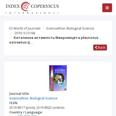
ICI World of Journals
ScienceRise: Biological Science
2019; 0
(1(16))
Каталазна активність Макроміцета pleurotus
ostreatus (J…
Back
Journal title:
ScienceRise: Biological Science
ISSN:
2519-8017
(print)
,
2519-8025
(online)
Country / Language: