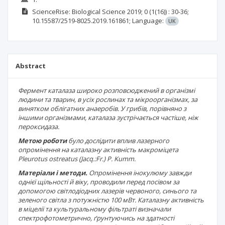
ScienceRise: Biological Science
2019; 0
(1(16))
: 30-36;
10.15587/2519-8025.2019.161861;
Language:
UK
Abstract
Фермент каталаза широко розповсюджений в організмі
людини та тварин, в усіх рослинах та мікроорганізмах, за
винятком облігатних анаеробів. У грибів, порівняно з
іншими організмами, каталаза зустрічається частіше, ніж
пероксидаза.
Метою роботи
було дослідити вплив лазерного
опромінення на каталазну активність макроміцета
Pleurotus ostreatus (Jacq.:Fr.)
P
. Kumm.
Матеріали і методи.
Опромінення інокулюму завжди
однієї щільності й віку, проводили перед посівом за
допомогою світлодіодних лазерів червоного, синього та
зеленого світла з потужністю
100 мВт. Каталазну активність
в міцелії та культуральному фільтраті визначали
спектрофотометрично
,
ґрунтуючись на здатності