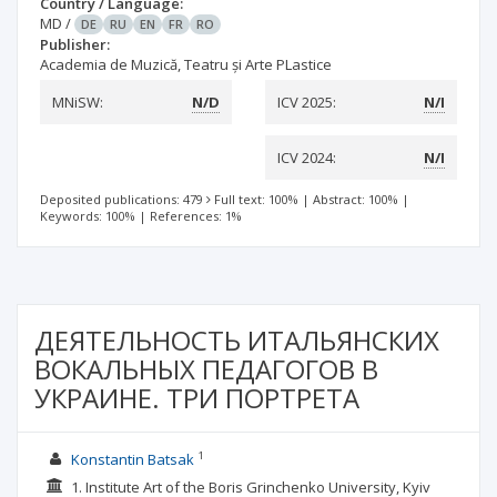
Country / Language:
MD
/
DE
RU
EN
FR
RO
Publisher:
Academia de Muzică, Teatru și Arte PLastice
MNiSW:
N/D
ICV 2025:
N/I
ICV 2024:
N/I
Deposited publications: 479
Full text: 100%
|
Abstract: 100%
|
Keywords: 100%
|
References: 1%
ДЕЯТЕЛЬНОСТЬ ИТАЛЬЯНСКИХ
ВОКАЛЬНЫХ ПЕДАГОГОВ В
УКРАИНЕ. ТРИ ПОРТРЕТА
1
Konstantin Batsak
1. Institute Art of the Boris Grinchenko University, Kyiv