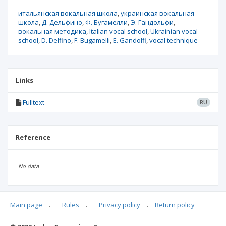
итальянская вокальная школа
украинская вокальная
школа
Д. Дельфино
Ф. Бугамелли
Э. Гандольфи
вокальная методика
Italian vocal school
Ukrainian vocal
school
D. Delfino
F. Bugamelli
E. Gandolfi
vocal technique
Links
Fulltext
RU
Reference
No data
Main page
.
Rules
.
Privacy policy
.
Return policy
Articles quoting