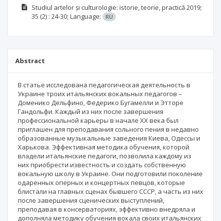
Studiul artelor și culturologie: istorie, teorie, practică
2019;
35
(2)
: 24-30;
Language:
RU
Abstract
В статье исследована педагогическая деятельность в
Украине троих итальянских вокальных педагогов –
Доменико Дельфино, Федерико Бугамелли и Этторе
Гандольфи. Каждый из них после завершения
профессиональной карьеры в начале ХХ века был
приглашен для преподавания сольного пения в недавно
образованные музыкальные заведения Киева, Одессы и
Харькова. Эффективная методика обучения, которой
владели итальянские педагоги, позволила каждому из
них приобрести известность и создать собственную
вокальную школу в Украине. Они подготовили поколение
одаренных оперных и концертных певцов, которые
блистали на главных сценах бывшего СССР, а часть из них
после завершения сценических выступлений,
преподавая в консерваториях, эффективно внедряла и
дополняла методику обучения вокала своих итальянских