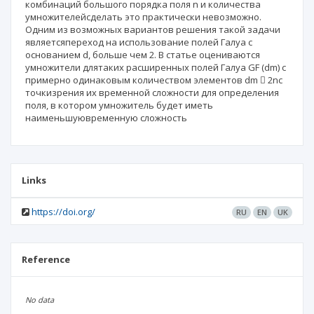
комбинаций большого порядка поля n и количества
умножителейсделать это практически невозможно.
Одним из возможных вариантов решения такой задачи
являетсяпереход на использование полей Галуа с
основанием d, больше чем 2. В статье оцениваются
умножители длятаких расширенных полей Галуа GF (dm) с
примерно одинаковым количеством элементов dm  2nс
точкизрения их временной сложности для определения
поля, в котором умножитель будет иметь
наименьшуювременную сложность
Links
https://doi.org/
RU
EN
UK
Reference
No data