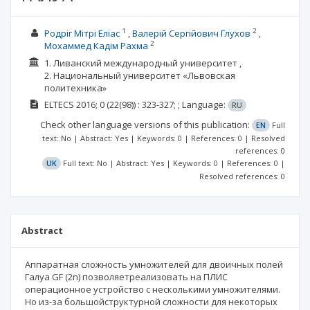
1
2
Родріг Мітрі Еліас
Валерій Сергійович Глухов
2
Мохаммед Кадім Рахма
1. Ливанский международный университет ,
2. Национальный университет «Львовская
политехника»
ELTECS
2016; 0
(22(98))
: 323-327;
;
Language:
RU
Check other language versions of this publication:
EN
Full
text: No | Abstract: Yes | Keywords: 0 | References: 0 | Resolved
references: 0
UK
Full text: No | Abstract: Yes | Keywords: 0 | References: 0 |
Resolved references: 0
Abstract
Аппаратная сложность умножителей для двоичных полей
Галуа GF (2n) позволяетреализовать на ПЛИС
операционное устройство с несколькими умножителями.
Но из-за большойструктурной сложности для некоторых