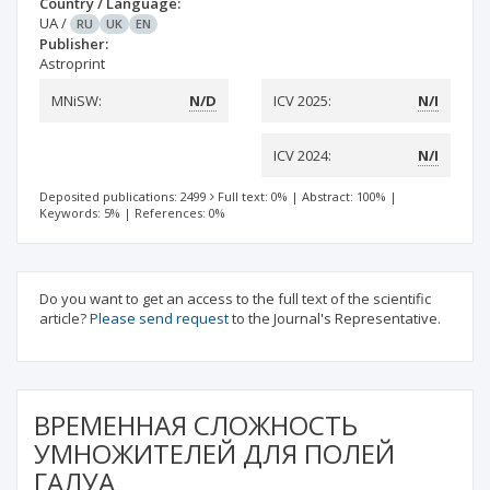
Country / Language:
UA
/
RU
UK
EN
Publisher:
Astroprint
MNiSW:
N/D
ICV 2025:
N/I
ICV 2024:
N/I
Deposited publications: 2499
Full text: 0%
|
Abstract: 100%
|
Keywords: 5%
|
References: 0%
Do you want to get an access to the full text of the scientific
article?
Please send request
to the Journal's Representative.
ВРЕМЕННАЯ СЛОЖНОСТЬ
УМНОЖИТЕЛЕЙ ДЛЯ ПОЛЕЙ
ГАЛУА