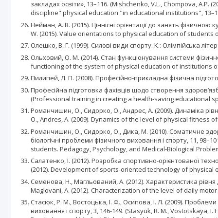
закладах освіти», 13–116. (Mishchenko, V.L., Chompova, A.P. (20
discipline" physical education "in educational institutions", 13–1
Нейман, А. В. (2015). Ціннісні орієнтації до занять фізично
W. (2015). Value orientations to physical education of students 
Олешко, В. Г. (1999). Силові види спорту. К.: Олімпійська літерат
Ольховий, О. М. (2014). Стан функціонування системи фізичного
functioning of the system of physical education of institutions 
Пилипей, Л. П. (2008). Професійно-прикладна фізична підготовка
Професійна підготовка фахівців щодо створення здоров’язбер
(Professional training in creating a health-saving educational 
Романчишин, О., Сидорко, О., Андрес, А. (2009). Динаміка рів
O., Andres, A. (2009). Dynamics of the level of physical fitness 
Романчишин, О., Сидорко, О., Дика, М. (2010). Соматичне здо
біологічні проблеми фізичного виховання і спорту, 11, 98–101. (R
students. Pedagogy, Psychology, and Medical-Biological Problem
Салатенко, І. (2012). Розробка спортивно-орієнтованої техно
(2012). Development of sports-oriented technology of physical e
Семенова, Н., Магльований, А. (2012). Характеристика рівня 
Maglovani, A. (2012). Characterization of the level of daily motor
Стасюк, Р. М., Востоцька, І. Ф., Осипова, І. Л. (2009). Про
виховання і спорту, 3, 146-149. (Stasyuk, R. M., Vostotskaya, I. 