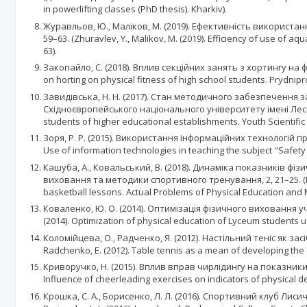
in powerlifting classes (PhD thesis). Kharkiv).
Журавльов, Ю., Маліков, М. (2019). Ефективність використа
59–63. (Zhuravlev, Y., Malikov, M. (2019). Efficiency of use of a
63).
Закопайло, С. (2018). Вплив секційних занять з хортингу на ф
on horting on physical fitness of high school students. Prydnipr
Завидівська, Н. Н. (2017). Стан методичного забезпечення 
Східноєвропейського національного університету імені Лесі Укра
students of higher educational establishments. Youth Scientific 
Зоря, Р. Р. (2015). Використання інформаційних технологій пр
Use of information technologies in teaching the subject "Safety of
Кашуба, А., Ковальський, В. (2018). Динаміка показників ф
виховання та методики спортивного тренування, 2, 21–25. (Kashub
basketball lessons. Actual Problems of Physical Education and M
Коваленко, Ю. О. (2014). Оптимізація фізичного виховання у
(2014). Optimization of physical education of Lyceum students u
Коломійцева, О., Радченко, Я. (2012). Настільний теніс як з
Radchenko, E. (2012). Table tennis as a mean of developing the co
Криворучко, Н. (2015). Вплив вправ чирлідингу на показники ф
Influence of cheerleading exercises on indicators of physical dev
Крошка, С. А., Борисенко, Л. Л. (2016). Спортивний клуб Лисич