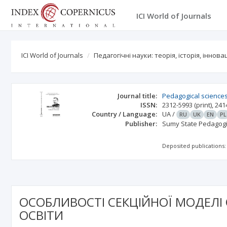
ICI World of Journals
ICI World of Journals
Педагогічні науки: теорія, історія, іннов
Journal title:
Pedagogical sciences:
ISSN:
2312-5993
(print)
,
241
Country / Language:
UA
/
RU
UK
EN
PL
Publisher:
Sumy State Pedagogi
Deposited publications:
ОСОБЛИВОСТІ СЕКЦІЙНОЇ МОДЕЛІ 
ОСВІТИ