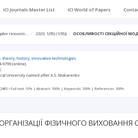
ICI Journals Master List
ICI World of Papers
Conta
аційні техноло…
2020; 1(95)
(1(95))
ОСОБЛИВОСТІ СЕКЦІЙНОЇ МОД
 theory, history, innovative technologies
4-9799
(online)
cal University named after A.S. Makarenko
 2485
Full text: 51%
|
Abstract: 100%
|
Keywords: 100%
|
References: 100%
ОРГАНІЗАЦІЇ ФІЗИЧНОГО ВИХОВАННЯ 