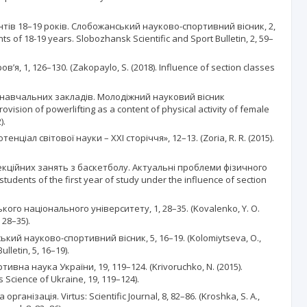
нтів 18–19 років. Слобожанський науково-спортивний вісник, 2,
ts of 18-19 years. Slobozhansk Scientific and Sport Bulletin, 2, 59–
 1, 126–130. (Zakopaylo, S. (2018). Influence of section classes
х навчальних закладів. Молодіжний науковий вісник
ision of powerlifting as a content of physical activity of female
).
іал світової науки – ХХI сторіччя», 12–13. (Zoria, R. R. (2015).
секційних занять з баскетболу. Актуальні проблеми фізичного
udents of the first year of study under the influence of section
го національного університету, 1, 28–35. (Kovalenko, Y. O.
 28–35).
кий науково-спортивний вісник, 5, 16–19. (Kolomiytseva, O.,
lletin, 5, 16–19).
вна наука України, 19, 119–124. (Krivoruchko, N. (2015).
s Science of Ukraine, 19, 119–124).
зація. Virtus: Scientific Journal, 8, 82–86. (Kroshka, S. A.,