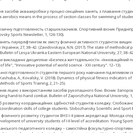
ння засобів аквааеробіки у процесі секційних занять з плавання студе
qua aerobics means in the process of section classes for swimming of studen
ізичну підготовленість старшокласників. Спортивний вісник Придніпров’я,
ovsky Sports Newsletter, 1, 126-130).
занять пауерліфтингом як змісту фізичної активності студенток вищи
їнки, 27, 38–42. (Zavidovskaya, N.N. (2017). The state of methodical prov
Bulletin of Lesya Ukrainka Eastern European National University, 27, 38–42
и викладанні дисципліни «Безпека життєдіяльності». «Інноваційний потенц
 life", "Innovative potential of world science - XXI century". 12–13).
ізичної підготовленості студентів першого року навчання під впливом 
a, A., Kovalsky, V. (2018). Dynamics of physical fitness indicators of st
ethods of Sports Training, 2, 21–25).
чнів ліцею з використанням засобів рукопашного бою. Вісник Запорізько
sing hand-to-hand combat. Bulletin of Zaporizhzhya National University, 1,
асіб розвитку координаційних здібностей студентів коледжу. Слобожансь
ordination skills of college students. Slobozhansky Scientific and Sport Bu
ізичного розвитку студенток ВНЗ I–II рівня акредитації. Молода спорти
elopment of university students of I-II level of accreditation. Young Sport
анського педагогічного коледжу – самостійна фізкультурно-спортивна органі