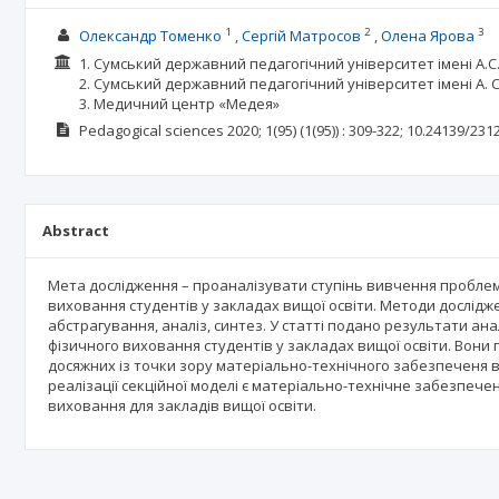
1
2
3
Олександр Томенко
Сергій Матросов
Олена Ярова
1. Сумський державний педагогічний університет імені А.С
2. Сумський державний педагогічний університет імені А. С
3. Медичний центр «Медея»
Pedagogical sciences
2020; 1(95)
(1(95))
: 309-322;
10.24139/231
Abstract
Мета дослідження – проаналізувати ступінь вивчення проблеми
виховання студентів у закладах вищої освіти. Методи дослідже
абстрагування, аналіз, синтез. У статті подано результати анал
фізичного виховання студентів у закладах вищої освіти. Вони
досяжних із точки зору матеріально-технічного забезпеченя 
реалізації секційної моделі є матеріально-технічне забезпечен
виховання для закладів вищої освіти.