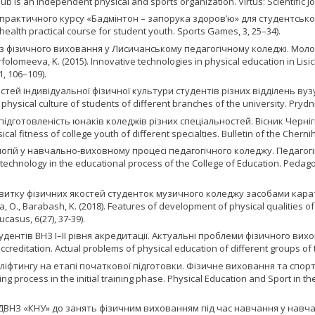
ub is an independent physical and sports organization. Virtus: Scientific Jou
актичного курсу «Бадмінтон – запорука здоров’ю» для студентської молод
alth practical course for student youth. Sports Games, 3, 25–34).
гії з фізичного виховання у Лисичанському педагогічному коледжі. Моло
folomeeva, K. (2015). Innovative technologies in physical education in Lisi
, 106–109).
стей індивідуальної фізичної культури студентів різних відділень вузу.
l physical culture of students of different branches of the university. Pryd
ична підготовленість юнаків коледжів різних спеціальностей. Вісник Черн
hysical fitness of college youth of different specialties. Bulletin of the Cher
логій у навчально-виховному процесі педагогічного коледжу. Педагогі
d technology in the educational process of the College of Education. Pedag
 розвитку фізичних якостей студенток музичного коледжу засобами кара
ka, O., Barabash, K. (2018). Features of development of physical qualities
asus, 6(27), 37-39).
студентів ВНЗ І–ІІ рівня акредитації. Актуальні проблеми фізичного ви
of accreditation. Actual problems of physical education of different groups of
ерліфтингу на етапі початкової підготовки. Фізичне виховання та спор
raining process in the initial training phase. Physical Education and Sport i
в ГК ДВНЗ «КНУ» до занять фізичним вихованням під час навчання у нав