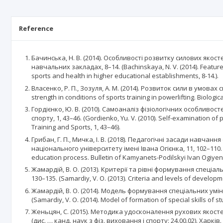
Reference
Бачинська, Н. В. (2014). Особливості розвитку силових якос
навчальних закладах, 8–14. (Bachinskaya, N. V. (2014). Features
sports and health in higher educational establishments, 8-14.).
Власенко, Р. П., Зозуля, А. М. (2014). Розвиток сили в умовах 
strength in conditions of sports training in powerlifting. Biologic
Гордієнко, Ю. В. (2010). Самоаналіз фізіологічних особливос
спорту, 1, 43–46. (Gordienko, Yu. V. (2010). Self-examination of
Training and Sports, 1, 43–46).
Грибан, Г. П., Мичка, І. В. (2018). Педагогічні засади навч
національного університету імені Івана Огієнка, 11, 102–110. (Gri
education process. Bulletin of Kamyanets-Podilskyi Ivan Ogiyenk
Жамардій, В. О. (2013). Критерії та рівні формування спеціа
130–135. (Samardiy, V. O. (2013). Criteria and levels of developme
Жамардій, В. О. (2014). Модель формування спеціальних умін
(Samardiy, V. O. (2014). Model of formation of special skills of 
Женьцян, С. (2015). Методика удосконалення рухових якост
(дис. … канд. наук з фіз. виховання і спорту: 24.00.02). Харкі