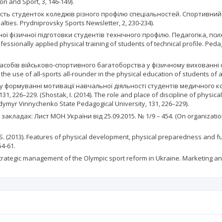
n and Sport, 3, 146-149).
еність студенток коледжів різного профілю спеціальностей. Спортивний ві
cialties. Prydniprovsky Sports Newsletter, 2, 230-234).
ої фізичної підготовки студентів технічного профілю. Педагогіка, пси
fessionally applied physical training of students of technical profile. Pe
я засобів військово-спортивного багатоборства у фізичному вихованні
the use of all-sports all-rounder in the physical education of students of ag
ння у формуванні мотивації навчальної діяльності студентів медичного
6–229. (Shostak, I. (2014). The role and place of discipline of physical e
odymyr Vinnychenko State Pedagogical University, 131, 226–229).
адах: Лист МОН України від 25.09.2015. № 1/9 – 454. (On organization of
. S. (2013). Features of physical development, physical preparedness and fu
54-61.
strategic management of the Olympic sport reform in Ukraine. Marketing a