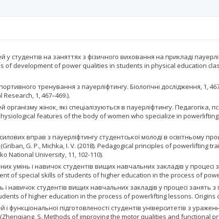
тей у студентів на заняттях з фізичного виховання на прикладі пауерл
 of development of power qualities in students in physical education clas
спортивного тренування з пауерліфтингу. Біологічні дослідження, 1, 467–4
al Research, 1, 467–469.).
тей організму жінок, які спеціалізуються в пауерліфтингу. Педагогіка, 
 physiological features of the body of women who specialize in powerliftin
ання силових вправ з пауерліфтингу студентської молоді в освітньому п
ban, G. P., Michka, I. V. (2018). Pedagogical principles of powerlifting tra
o National University, 11, 102-110).
льних умінь і навичок студентів вищих навчальних закладів у процесі 
nt of special skills of students of higher education in the process of powerl
ь і навичок студентів вищих навчальних закладів у процесі занять з п
students of higher education in the process of powerlifting lessons. Origins 
ей і функціональної підготовленості студентів університетів з ураже
в. (Zhenqiang, S. Methods of improving the motor qualities and functional 