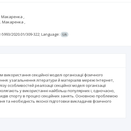
. Макаренка ,
. Макаренка ,
2-5993/2020.01/309-322;
Language:
UA
 використання секційної моделі організації фізичного
ння: узагальнення літератури й матеріалів мережі Інтернет,
ізу особливостей реалізації секційної моделі організації
 полягають у використанні найбільш популярних і, одночасно,
видів спорту в процесі секційних занять. Основною проблемою
ня та необхідність якісної підготовки викладачів фізичного