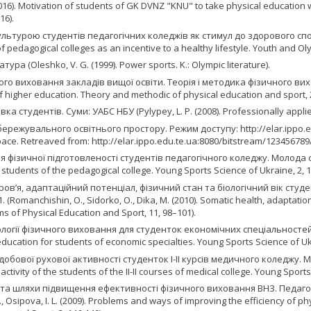
16). Motivation of students of GK DVNZ "KNU" to take physical education whi
16).
ю культурою студентів педагогічних коледжів як стимул до здорового сп
of pedagogical colleges as an incentive to a healthy lifestyle. Youth and 
ура (Oleshko, V. G. (1999). Power sports. K.: Olympic literature).
 виховання закладів вищої освіти. Теорія і методика фізичного виховання
of higher education. Theory and methodic of physical education and sport, 2,
 студентів. Суми: УАБС НБУ (Pylypey, L. P. (2008). Professionally applie
ежувального освітнього простору. Режим доступу: http://elar.ippo.edu
space. Retreaved from: http://elar.ippo.edu.te.ua:8080/bitstream/123456789
ня фізичної підготовленості студентів педагогічного коледжу. Молода с
of students of the pedagogical college. Young Sports Science of Ukraine, 2, 
ров’я, адаптаційний потенціал, фізичний стан та біологічний вік студе
omanchishin, O., Sidorko, O., Dika, M. (2010). Somatic health, adaptation p
s of Physical Education and Sport, 11, 98–101).
логії фізичного виховання для студенток економічних спеціальностей. М
ducation for students of economic specialties. Young Sports Science of Ukra
добової рухової активності студенток І-ІІ курсів медичного коледжу. М
 activity of the students of the II-II courses of medical college. Young Sport
блеми та шляхи підвищення ефективності фізичного виховання ВНЗ. Педаг
F., Osipova, I. L. (2009). Problems and ways of improving the efficiency of p