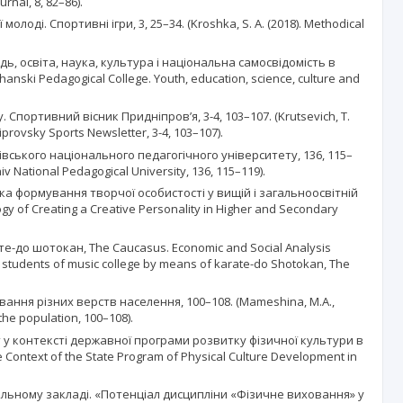
rnal, 8, 82–86).
і. Спортивні ігри, 3, 25–34. (Kroshka, S. A. (2018). Methodical
дь, освіта, наука, культура і національна самосвідомість в
сhanski Pedagogical College. Youth, education, science, culture and
 Спортивний вісник Придніпров’я, 3-4, 103–107. (Krutsevich, T.
niprovsky Sports Newsletter, 3-4, 103–107).
ігівського національного педагогічного університету, 136, 115–
nihiv National Pedagogical University, 136, 115–119).
ка формування творчої особистості у вищій і загальноосвітній
ogy of Creating a Creative Personality in Higher and Secondary
те-до шотокан, The Caucasus. Economic and Social Analysis
 of students of music college by means of karate-do Shotokan, The
ховання різних верств населення, 100–108. (Mameshina, M.A.,
 the population, 100–108).
т у контексті державної програми розвитку фізичної культури в
n the Context of the State Program of Physical Culture Development in
чальному закладі. «Потенціал дисципліни «Фізичне виховання» у