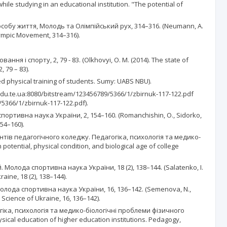
le studying in an educational institution. "The potential of
особу життя, Молодь та Олімпійський рух, 314–316. (Neumann, A.
Olympic Movement, 314–316).
 і спорту, 2, 79 - 83. (Olkhovyi, O. M. (2014). The state of
 79 – 83).
d physical training of students. Sumy: UABS NBU).
.te.ua:8080/bitstream/123456789/5366/1/zbirnuk-117-122.pdf
/5366/1/zbirnuk-117-122.pdf).
портивна наука України, 2, 154–160. (Romanchishin, O., Sidorko,
154–160).
нтів педагогічного коледжу. Педагогіка, психологія та медико-
otential, physical condition, and biological age of college
олода спортивна наука України, 18 (2), 138–144. (Salatenko, I.
ine, 18 (2), 138–144).
олода спортивна наука України, 16, 136–142. (Semenova, N.,
s Science of Ukraine, 16, 136–142).
огіка, психологія та медико-біологічні проблеми фізичного
hysical education of higher education institutions. Pedagogy,