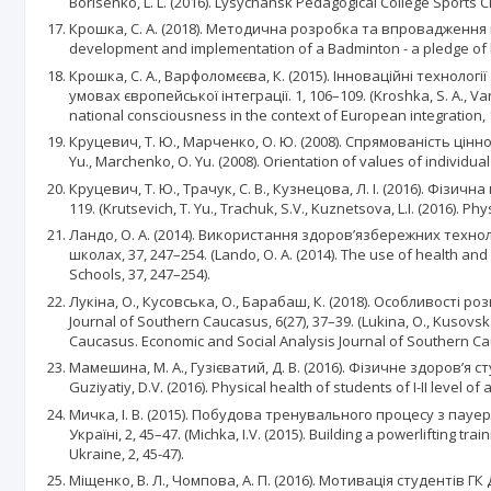
Borisenko, L. L. (2016). Lysychansk Pedagogical College Sports Cl
Крошка, С. А. (2018). Методична розробка та впровадження пр
development and implementation of a Badminton - a pledge of he
Крошка, С. А., Варфоломєєва, К. (2015). Інноваційні техноло
умовах європейської інтеграції. 1, 106–109. (Kroshka, S. А., Var
national consciousness in the context of European integration, 1
Круцевич, Т. Ю., Марченко, О. Ю. (2008). Спрямованість цінно
Yu., Marchenko, O. Yu. (2008). Orientation of values of individua
Круцевич, Т. Ю., Трачук, С. В., Кузнецова, Л. І. (2016). Фіз
119. (Krutsevich, T. Yu., Trachuk, S.V., Kuznetsova, L.I. (2016). P
Ландо, О. А. (2014). Використання здоров’язбережних техно
школах, 37, 247–254. (Lando, O. A. (2014). The use of health an
Schools, 37, 247–254).
Лукіна, О., Кусовська, О., Барабаш, К. (2018). Особливості
Journal of Southern Caucasus, 6(27), 37–39. (Lukina, O., Kusovs
Caucasus. Economic and Social Analysis Journal of Southern Cauc
Мамешина, М. А., Гузієватий, Д. В. (2016). Фізичне здоров’я 
Guziyatiy, D.V. (2016). Physical health of students of I-II level 
Мичка, І. В. (2015). Побудова тренувального процесу з пау
Україні, 2, 45–47. (Michka, I.V. (2015). Building a powerlifting t
Ukraine, 2, 45-47).
Міщенко, В. Л., Чомпова, А. П. (2016). Мотивація студенті