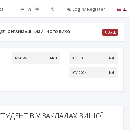
ct
Login/ Register
ЕЛІ ОРГАНІЗАЦІЇ ФІЗИЧНОГО ВИХО…
Back
MNiSW:
N/D
ICV 2025:
N/I
ICV 2024:
N/I
СТУДЕНТІВ У ЗАКЛАДАХ ВИЩОЇ