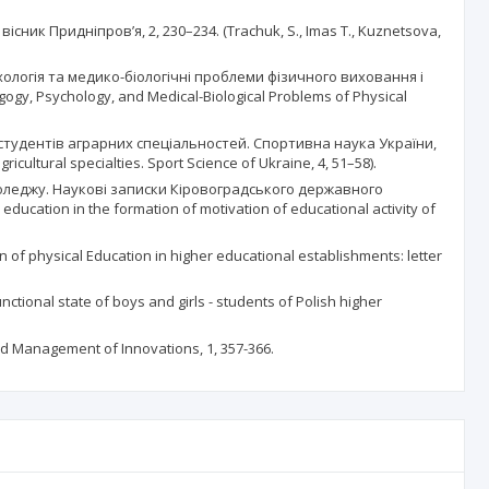
сник Придніпров’я, 2, 230–234. (Trachuk, S., Imas T., Kuznetsova,
хологія та медико-біологічні проблеми фізичного виховання і
dagogy, Psychology, and Medical-Biological Problems of Physical
 студентів аграрних спеціальностей. Спортивна наука України,
ricultural specialties. Sport Science of Ukraine, 4, 51–58).
 коледжу. Наукові записки Кіровоградського державного
ducation in the formation of motivation of educational activity of
 physical Education in higher educational establishments: letter
nctional state of boys and girls - students of Polish higher
nd Management of Innovations, 1, 357-366.