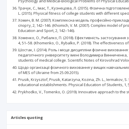
Psychology and Medical-Biological Problems of Physical Educatio
Трачук, С., Імас, Т., Кузнецова, Л. (2015). Фізична підготовл
L. (2015). Physical fitness of college students with different spe
Хомич, В. М. (2007). Комплексна модель професійно-прикладн
спорту, 2, 142–146. (Khomich, V. M. (2007). Complex model of pro
Education and Sport, 2, 142–146).
Хоменко, О., Рибалко, П. (2018). Ефективність застосуванн
4, 51–58. (Khomenko, O., Rybalko, P. (2018). The effectiveness of 
Шостак, І. (2014). Роль і місце дисципліни фізичне вихова
педагогічного університету імені Володимира Винниченка, 131, 22
students of medical college. Scientific Notes of Kirovohrad Vol
Щодо організації фізичного виховання у вищих навчальних закл
of MES of Ukraine from 25.09.2015).
Prusik, Krzysztof, Prusik, Katarzyna, Kozina, Zh. L., Iermakov, S
educational establishments. Physical Education of Students, 1, 
Prykhodko, V., Tomenko, O. (2019). Innovative approach to the 
Articles quoting