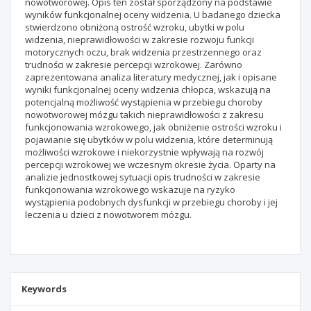
nowotworowej. Opis ten został sporządzony na podstawie
wyników funkcjonalnej oceny widzenia. U badanego dziecka
stwierdzono obniżoną ostrość wzroku, ubytki w polu
widzenia, nieprawidłowości w zakresie rozwoju funkcji
motorycznych oczu, brak widzenia przestrzennego oraz
trudności w zakresie percepcji wzrokowej. Zarówno
zaprezentowana analiza literatury medycznej, jak i opisane
wyniki funkcjonalnej oceny widzenia chłopca, wskazują na
potencjalną możliwość wystąpienia w przebiegu choroby
nowotworowej mózgu takich nieprawidłowości z zakresu
funkcjonowania wzrokowego, jak obniżenie ostrości wzroku i
pojawianie się ubytków w polu widzenia, które determinują
możliwości wzrokowe i niekorzystnie wpływają na rozwój
percepcji wzrokowej we wczesnym okresie życia. Oparty na
analizie jednostkowej sytuacji opis trudności w zakresie
funkcjonowania wzrokowego wskazuje na ryzyko
wystąpienia podobnych dysfunkcji w przebiegu choroby i jej
leczenia u dzieci z nowotworem mózgu.
Keywords