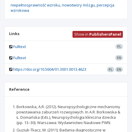
niepełnosprawność wzroku
nowotwory mózgu
percepcja
wzrokowa
Links
Show in
PublishersPanel
Fulltext
PL
Fulltext
EN
https://doi.org/10.5604/01.3001.0013.4623
PL
EN
Reference
Borkowska, A.R. (2012). Neuropsychologiczne mechanizmy
powstawania zaburzeń rozwojowych. In A.R. Borkowska &
Ł. Domańska (Eds.), Neuropsychologia kliniczna dziecka
(pp. 13–30). Warszawa: Wydawnictwo Naukowe PWN.
Guziuk-Tkacz, M. (2011). Badania diagnostyczne w