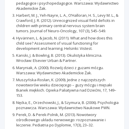
pedagogice i psychopedagogice. Warszawa: Wydawnictwo
Akademickie Żak.
Harbert, M. J., Yeh-Nayre, L. A., O’Halloran, H. S., Levy M. L., &
Crawford, J. R. (2012). Unrecognized visual field deficits in
children with primary central nervous system brain
tumors. Journal of Neuro-Oncology, 107 (3), 545–549.
Hyvärinen, L. & Jacob, N. (2011). What and how does this
child see? Assessment of visual functioning for
development and learning. Helsinki: Vistest.
Kanski, J. & Bowling, B. (2013). Okulistyka kliniczna.
Wrocław: Elsevier Urban & Partner.
Maryniak, A. (2000). Rozwój dzieci z guzami mózgu.
Warszawa: Wydawnictwo Akademickie Żak.
Muszyńska-Rosłan, K. (2009). Jedne z najczęstszych
nowotworów wieku dziecięcego – guzy mózgu i mięsaki
tkanek miękkich. Opieka Paliatywna nad Dziećmi, 17, 149–
153.
Nęcka, E., Orzechowski, J., & Szymura, B. (2006). Psychologia
poznawcza. Warszawa: Wydawnictwo Naukowe PWN.
Perek, D. & Perek-Polnik, M. (2013). Nowotwory
ośrodkowego układu nerwowego: rozpoznawanie i
leczenie. Pediatria po Dyplomie, 17(3), 23–32.