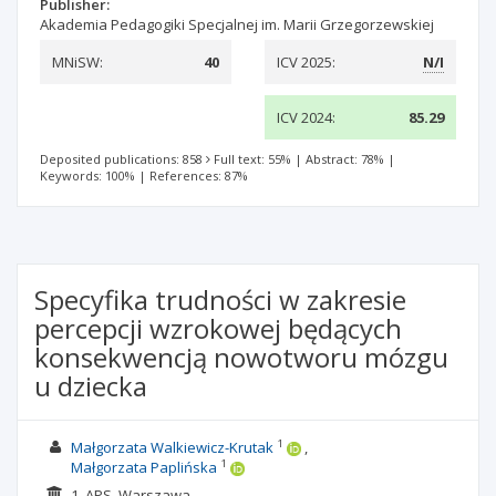
Publisher:
Akademia Pedagogiki Specjalnej im. Marii Grzegorzewskiej
MNiSW:
40
ICV 2025:
N/I
ICV 2024:
85.29
Deposited publications: 858
Full text: 55%
|
Abstract: 78%
|
Keywords: 100%
|
References: 87%
Specyfika trudności w zakresie
percepcji wzrokowej będących
konsekwencją nowotworu mózgu
u dziecka
1
Małgorzata Walkiewicz-Krutak
1
Małgorzata Paplińska
1. APS, Warszawa