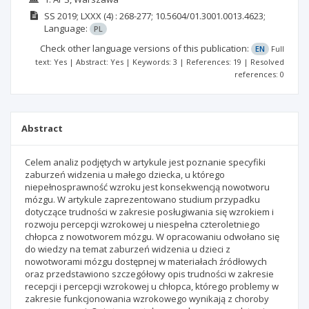
SS
2019; LXXX
(4)
: 268-277;
10.5604/01.3001.0013.4623;
Language:
PL
Check other language versions of this publication:
EN
Full
text: Yes | Abstract: Yes | Keywords: 3 | References: 19 | Resolved
references: 0
Abstract
Celem analiz podjętych w artykule jest poznanie specyfiki
zaburzeń widzenia u małego dziecka, u którego
niepełnosprawność wzroku jest konsekwencją nowotworu
mózgu. W artykule zaprezentowano studium przypadku
dotyczące trudności w zakresie posługiwania się wzrokiem i
rozwoju percepcji wzrokowej u niespełna czteroletniego
chłopca z nowotworem mózgu. W opracowaniu odwołano się
do wiedzy na temat zaburzeń widzenia u dzieci z
nowotworami mózgu dostępnej w materiałach źródłowych
oraz przedstawiono szczegółowy opis trudności w zakresie
recepcji i percepcji wzrokowej u chłopca, którego problemy w
zakresie funkcjonowania wzrokowego wynikają z choroby