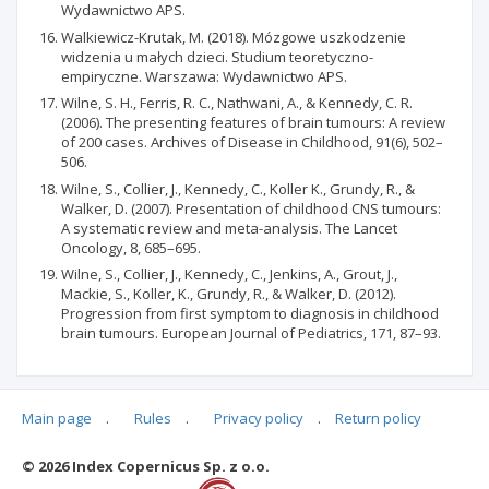
Wydawnictwo APS.
Walkiewicz-Krutak, M. (2018). Mózgowe uszkodzenie
widzenia u małych dzieci. Studium teoretyczno-
empiryczne. Warszawa: Wydawnictwo APS.
Wilne, S. H., Ferris, R. C., Nathwani, A., & Kennedy, C. R.
(2006). The presenting features of brain tumours: A review
of 200 cases. Archives of Disease in Childhood, 91(6), 502–
506.
Wilne, S., Collier, J., Kennedy, C., Koller K., Grundy, R., &
Walker, D. (2007). Presentation of childhood CNS tumours:
A systematic review and meta-analysis. The Lancet
Oncology, 8, 685–695.
Wilne, S., Collier, J., Kennedy, C., Jenkins, A., Grout, J.,
Mackie, S., Koller, K., Grundy, R., & Walker, D. (2012).
Progression from first symptom to diagnosis in childhood
brain tumours. European Journal of Pediatrics, 171, 87–93.
Main page
.
Rules
.
Privacy policy
.
Return policy
Articles quoting
© 2026 Index Copernicus Sp. z o.o.