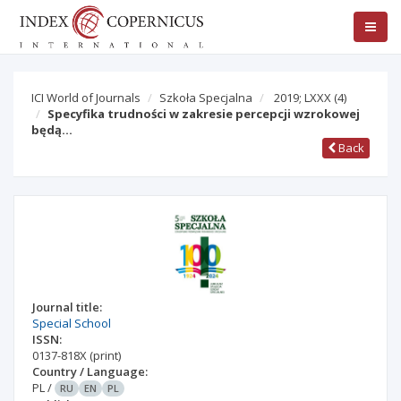
ICI World of Journals
Szkoła Specjalna
2019; LXXX
(4)
Specyfika trudności w zakresie percepcji wzrokowej
będą…
Back
Journal title:
Special School
ISSN:
0137-818X
(print)
Country / Language:
PL
/
RU
EN
PL