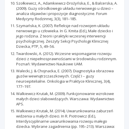
Szołkiewicz, A., Adamkiewicz-Drożyńska, E., & Balcerska, A.
(2009). Guzy ośrodkowego układu nerwowego u dzieci –
analiza objawów i propozycje diagnostyczne. Forum
Medycyny Rodzinnej, 3(3), 181–185.
Szymańska, K. (2007). Refleksje nad rozwojem układu
nerwowego u człowieka. In G. Kmita (Ed.), Małe dziecko i
jego rodzina. Z teorii i praktyki wczesnej interwencji
psychologicznej. Zeszyty Sekcji Psychologii Klinicznej
Dziecka, PTP, 5, 49–56.
Twardowski, A. (2012). Wczesne wspomaganie rozwoju
dzieci z niepełnosprawnościami w środowisku rodzinnym.
Poznań: Wydawnictwo Naukowe UAM.
Walecki, J. & Chojnacka, E. (2007). Diagnostyka obrazowa
guzów wewnątrzczaszkowych. Część I – guzy
neuroepitelialne. Onkologia w Praktyce Klinicznej, 3(4),
177–197.
Walkiewicz-Krutak, M. (2009). Funkcjonowanie wzrokowe
małych dzieci słabowidzących. Warszawa: Wydawnictwo
APS.
Walkiewicz-Krutak, M. (2014). Uwarunkowania zaburzeń
widzenia u małych dzieci. In R. Piotrowicz (Ed.),
Interdyscyplinarne uwarunkowania rozwoju małego
dziecka. Wybrane zagadnienia (pp. 195–213). Warszawa: