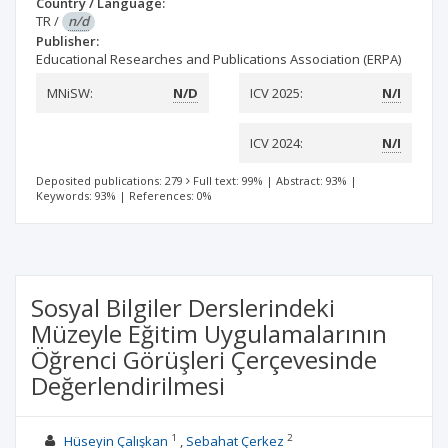
Country / Language:
TR
/
n/d
Publisher:
Educational Researches and Publications Association (ERPA)
MNiSW:
N/D
ICV 2025:
N/I
ICV 2024:
N/I
Deposited publications: 279
Full text: 99%
|
Abstract: 93%
|
Keywords: 93%
|
References: 0%
Sosyal Bilgiler Derslerindeki
Müzeyle Eğitim Uygulamalarının
Öğrenci Görüşleri Çerçevesinde
Değerlendirilmesi
1
2
Hüseyin Çalışkan
Sebahat Çerkez