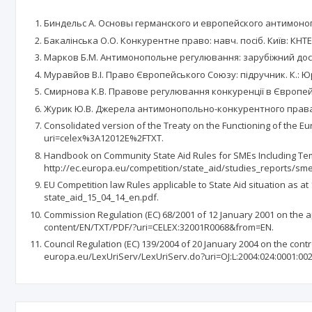
Биндельс А. Основы германского и европейского антимонопол
Бакалінська О.О. Конкурентне право: навч. посіб. Київ: КНТЕУ,
Марков Б.М. Антимонопольне регулювання: зарубіжний досвід
Муравйов В.І. Право Європейського Союзу: підручник. К.: Юрі
Смирнова К.В. Правове регулювання конкуренції в Європейськ
Журик Ю.В. Джерела антимонопольно-конкурентного права Укра
Consolidated version of the Treaty on the Functioning of the Euro
uri=celex%3A12012E%2FTXT.
Handbook on Community State Aid Rules for SMEs Including Temp
http://ec.europa.eu/competition/state_aid/studies_reports/s
EU Competition law Rules applicable to State Aid situation as a
state_aid_15_04_14_en.pdf.
Commission Regulation (EC) 68/2001 of 12 January 2001 on the appli
content/EN/TXT/PDF/?uri=CELEX:32001R0068&from=EN.
Council Regulation (EC) 139/2004 of 20 January 2004 on the contr
europa.eu/LexUriServ/LexUriServ.do?uri=OJ:L:2004:024:0001:002