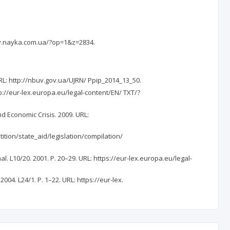
y.nayka.com.ua/?op=1&z=2834.
 http://nbuv.gov.ua/UJRN/ Ppip_2014_13_50.
ttp://eur-lex.europa.eu/legal-content/EN/ TXT/?
 Economic Crisis. 2009. URL:
ition/state_aid/legislation/compilation/
al. L10/20. 2001. P. 20–29. URL: https://eur-lex.europa.eu/legal-
04. L24/1. P. 1–22. URL: https://eur-lex.