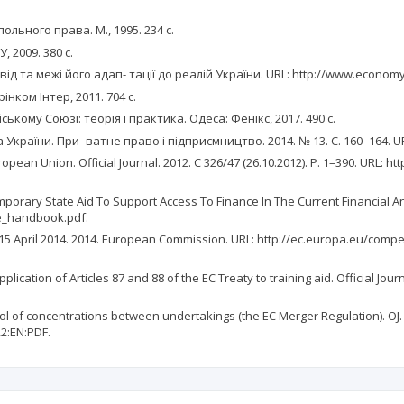
ьного права. М., 1995. 234 с.
 2009. 380 с.
 та межі його адап- тації до реалій України. URL: http://www.econom
нком Інтер, 2011. 704 с.
ому Союзі: теорія і практика. Одеса: Фенікс, 2017. 490 с.
їни. При- ватне право і підприємництво. 2014. № 13. С. 160–164. URL:
pean Union. Official Journal. 2012. C 326/47 (26.10.2012). P. 1–390. URL: h
orary State Aid To Support Access To Finance In The Current Financial And
me_handbook.pdf.
t 15 April 2014. 2014. European Commission. URL: http://ec.europa.eu/compet
cation of Articles 87 and 88 of the EC Treaty to training aid. Official Journ
ol of concentrations between undertakings (the EC Merger Regulation). OJ. 20
2:EN:PDF.