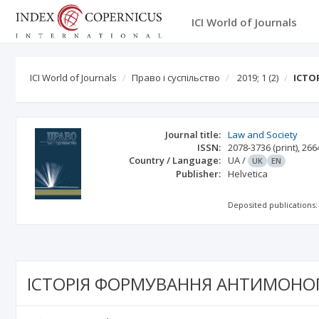
ICI World of Journals
ICI World of Journals
Право і суспільство
2019; 1
(2)
ІСТО
Journal title:
Law and Society
ISSN:
2078-3736
(print)
,
266
Country / Language:
UA
/
UK
EN
Publisher:
Helvetica
Deposited publications:
ІСТОРІЯ ФОРМУВАННЯ АНТИМОНО