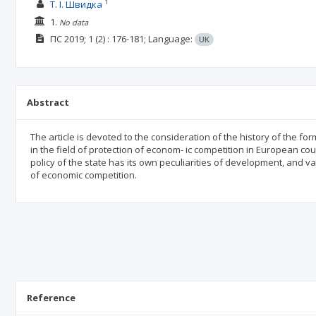
1
Т. І. Швидка
1.
No data
ПС
2019; 1
(2)
: 176-181;
Language:
UK
Abstract
The article is devoted to the consideration of the history of the fo
in the field of protection of econom- ic competition in European cou
policy of the state has its own peculiarities of development, and 
of economic competition.
Reference