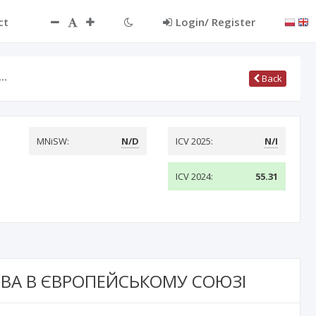
ct
Login/ Register
А…
Back
MNiSW:
N/D
ICV 2025:
N/I
ICV 2024:
55.31
ВА В ЄВРОПЕЙСЬКОМУ СОЮЗІ