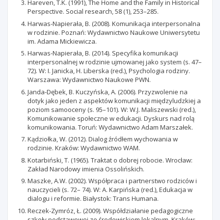
Hareven, T.K. (1991), The Home and the Family in Historical
Perspective. Social research, 58 (1), 253–285.
Harwas-Napierała, B. (2008). Komunikacja interpersonalna
w rodzinie. Poznań: Wydawnictwo Naukowe Uniwersytetu
im. Adama Mickiewicza.
Harwas-Napierała, B. (2014). Specyfika komunikacji
interpersonalnej w rodzinie ujmowanej jako system (s. 47–
72). W: I. Janicka, H. Liberska (red.), Psychologia rodziny.
Warszawa: Wydawnictwo Naukowe PWN.
Janda-Dębek, B. Kuczyńska, A. (2006). Przyzwolenie na
dotyk jako jeden z aspektów komunikacji międzyludzkiej a
poziom samooceny (s. 95–101). W: W.J. Maliszewski (red.),
Komunikowanie społeczne w edukacji. Dyskurs nad rolą
komunikowania. Toruń: Wydawnictwo Adam Marszałek.
Kądziołka, W. (2012). Dialog źródłem wychowania w
rodzinie. Kraków: Wydawnictwo WAM.
Kotarbiński, T. (1965). Traktat o dobrej robocie. Wrocław:
Zakład Narodowy imienia Ossolińskich.
Maszke, A.W. (2002). Współpraca i partnerstwo rodziców i
nauczycieli (s. 72– 74). W: A. Karpińska (red.), Edukacja w
dialogu i reformie. Białystok: Trans Humana.
Reczek-Zymróz, Ł. (2009). Współdziałanie pedagogiczne
szkoły podstawowej ze środowiskiem lokalnym. Kraków: