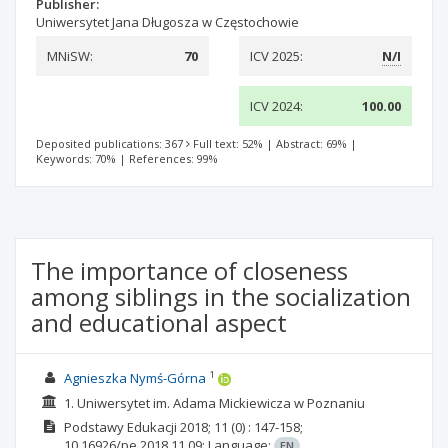
Publisher:
Uniwersytet Jana Długosza w Częstochowie
MNiSW:
70
ICV 2025:
N/I
ICV 2024:
100.00
Deposited publications: 367
Full text: 52%
|
Abstract: 69%
|
Keywords: 70%
|
References: 99%
The importance of closeness
among siblings in the socialization
and educational aspect
1
Agnieszka Nymś-Górna
1. Uniwersytet im. Adama Mickiewicza w Poznaniu
Podstawy Edukacji
2018; 11
(0)
: 147-158;
10.16926/pe.2018.11.09;
Language:
EN