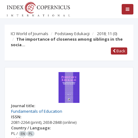
ICI World of Journals
Podstawy Edukacji
2018; 11
(0)
The importance of closeness among siblings in the
socia…
Back
Journal title:
Fundamentals of Education
ISSN:
2081-2264
(print)
,
2658-2848
(online)
Country / Language:
PL
/
EN
PL