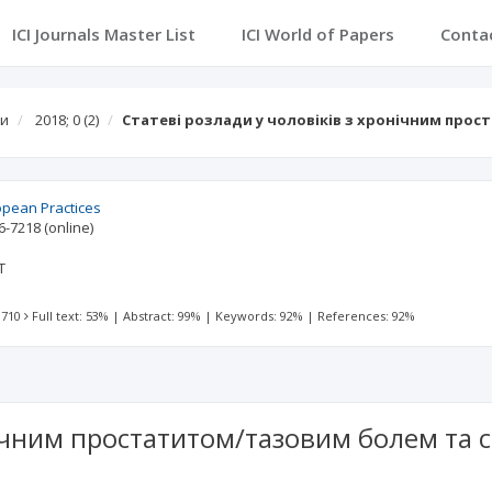
ICI Journals Master List
ICI World of Papers
Conta
ки
2018; 0
(2)
Статеві розлади у чоловіків з хронічним про
opean Practices
6-7218
(online)
T
 710
Full text: 53%
|
Abstract: 99%
|
Keywords: 92%
|
References: 92%
онічним простатитом/тазовим болем та