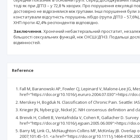
середній показник в основній групі. Серед досліджуваних паціє
тоді як при ДГПЗ – у 72,8 % хворих. Про порушення еякуляції 
достовірно не відрізнялися між групами. Інші порушення були з
констатували відсутність порушень лібідо (група ДГПЗ – 57,6%)
ХНП проти 42,4% респондентів відповідно.
Заключення.
Хронічний небактеріальний простатит, незалеж
більшості сексуальних функцій, ніж СНСШ/ДГНЗ. Подальші дос
відмінностей.
Reference
Fall M, Baranowski AP, Fowler CJ, Lepinard V, Malone-Lee JG, Mess
href="https://doi.org/10.1016/j.eururo.2004.07.030">https://doi
Merskey H, Bogduk N. Classification of Chronic Pain. Seattle: IA
Krieger JN, Nyberg LJr, Nickel JC. NIH consensus definition and cla
Breivik H, Collett B, Ventafridda V, Cohen R, Gallacher D. Survey 
href="https://doi.org/10.1016/j.ejpain.2005.06.009">https://doi.
Barry MJ, Link CL, McNaughton-Collins MF, McKinlay JB. Overlap 
2007;101:45–51. <a href="https://doi.org/10.1111/j.1464-410X.20