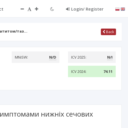
ct
Login/ Register
статитом/таз…
Back
MNiSW:
N/D
ICV 2025:
N/I
ICV 2024:
74.11
 симптомами нижніх сечових