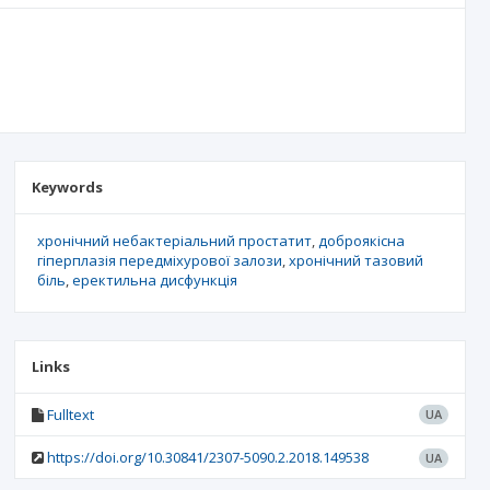
Keywords
хронічний небактеріальний простатит
доброякісна
гіперплазія передміхурової залози
хронічний тазовий
біль
еректильна дисфункція
Links
Fulltext
UA
https://doi.org/10.30841/2307-5090.2.2018.149538
UA