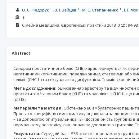
1
1
1
О. С. Федорук
В. І. Зайцев
М. С. Степанченко
І. І. Ілюк
1.
Сімейна медицина. Європейські практики
2018; 0
(2)
: 94-98;
Abstract
Синдром простатичного болю (СПБ) характеризується як перс
негативними когнітивними, поведінковими, статевими або емо
шляхів (СНСШ) та сексуальною дисфункцією. Термін «хронічний 
Мета дослідження:
оцінювання характеру та відмінностей с
простатитом/тазовим болем (ХНП) та чоловіків із СНСШ, що вин
(ДГПЗ).
Матеріали та методи.
Обстежено 80 амбулаторних пацієнтів: 
Простато-специфічну симптоматику оцінювали за допомогою оп
– за допомогою опитувальника IIEF. Достовірність групових ві
нормальному розподілу, оцінювали за допомогою критерію С
Результати.
Середній бал I-PSS значно переважав у групі пац