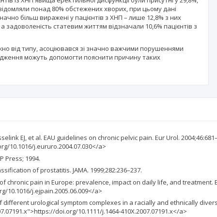
нтів із ХНП явища еректильної дисфункції були присутні у 29,8%,
повідомляли понад 80% обстежених хворих, при цьому дані
начно більш виражені у пацієнтів з ХНП – лише 12,8% з них
, а задоволеність статевим життям відзначали 10,6% пацієнтів з
но від типу, асоціювався зі значно важчими порушеннями
лідження можуть допомогти пояснити причину таких
elink EJ, et al. EAU guidelines on chronic pelvic pain. Eur Urol. 2004;46:681
.org/10.1016/j.eururo.2004.07.030</a>
SP Press; 1994.
ssification of prostatitis. JAMA. 1999;282:236–237.
of chronic pain in Europe: prevalence, impact on daily life, and treatment. 
org/10.1016/j.ejpain.2005.06.009</a>
of different urological symptom complexes in a racially and ethnically di
07.07191.x">https://doi.org/10.1111/j.1464-410X.2007.07191.x</a>