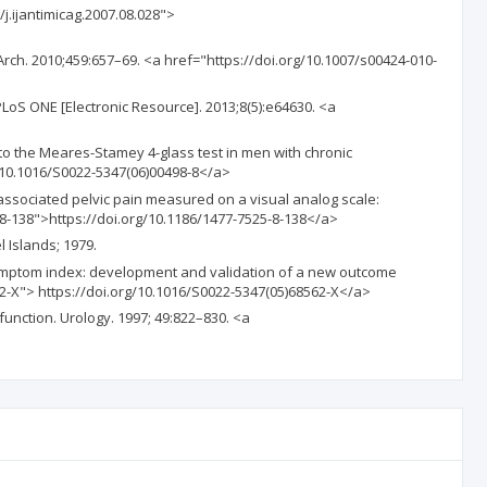
6/j.ijantimicag.2007.08.028">
Arch. 2010;459:657–69. <a href="https://doi.org/10.1007/s00424-010-
LoS ONE [Electronic Resource]. 2013;8(5):e64630. <a
 to the Meares-Stamey 4-glass test in men with chronic
g/10.1016/S0022-5347(06)00498-8</a>
s-associated pelvic pain measured on a visual analog scale:
-8-138">https://doi.org/10.1186/1477-7525-8-138</a>
 Islands; 1979.
tis symptom index: development and validation of a new outcome
62-X"> https://doi.org/10.1016/S0022-5347(05)68562-X</a>
sfunction. Urology. 1997; 49:822–830. <a