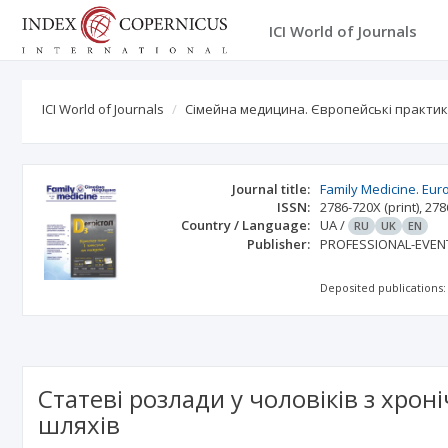
ICI World of Journals
ICI World of Journals
Сімейна медицина. Європейські практи
Journal title:
Family Medicine. Eur
ISSN:
2786-720X
(print)
,
278
Country / Language:
UA
/
RU
UK
EN
Publisher:
PROFESSIONAL-EVEN
Deposited publications:
Статеві розлади у чоловіків з хр
шляхів