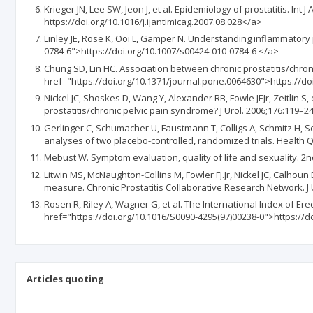
Krieger JN, Lee SW, Jeon J, et al. Epidemiology of prostatitis. Int
https://doi.org/10.1016/j.ijantimicag.2007.08.028</a>
Linley JE, Rose K, Ooi L, Gamper N. Understanding inflammatory 
0784-6">https://doi.org/10.1007/s00424-010-0784-6 </a>
Chung SD, Lin HC. Association between chronic prostatitis/chron
href="https://doi.org/10.1371/journal.pone.0064630">https://d
Nickel JC, Shoskes D, Wang Y, Alexander RB, Fowle JEJr, Zeitlin
prostatitis/chronic pelvic pain syndrome? J Urol. 2006;176:119–
Gerlinger C, Schumacher U, Faustmann T, Colligs A, Schmitz H, Se
analyses of two placebo-controlled, randomized trials. Health 
Mebust W. Symptom evaluation, quality of life and sexuality. 2n
Litwin MS, McNaughton-Collins M, Fowler FJ.Jr, Nickel JC, Calhou
measure. Chronic Prostatitis Collaborative Research Network. J
Rosen R, Riley A, Wagner G, et al. The International Index of Ere
href="https://doi.org/10.1016/S0090-4295(97)00238-0">https://
Articles quoting