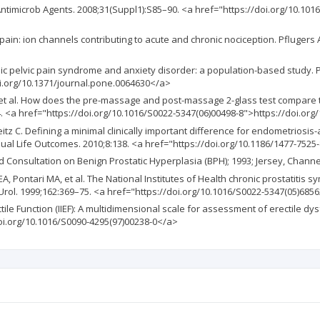
 J Antimicrob Agents. 2008;31(Suppl1):S85–90. <a href="https://doi.org/10.101
pain: ion channels contributing to acute and chronic nociception. Pflugers 
ic pelvic pain syndrome and anxiety disorder: a population-based study. P
oi.org/10.1371/journal.pone.0064630</a>
 S, et al. How does the pre-massage and post-massage 2-glass test compare
24. <a href="https://doi.org/10.1016/S0022-5347(06)00498-8">https://doi.or
itz C. Defining a minimal clinically important difference for endometriosi
Qual Life Outcomes. 2010;8:138. <a href="https://doi.org/10.1186/1477-7525
d Consultation on Benign Prostatic Hyperplasia (BPH); 1993; Jersey, Channel
n EA, Pontari MA, et al. The National Institutes of Health chronic prostati
 Urol. 1999;162:369–75. <a href="https://doi.org/10.1016/S0022-5347(05)685
ctile Function (IIEF): A multidimensional scale for assessment of erectile dy
doi.org/10.1016/S0090-4295(97)00238-0</a>