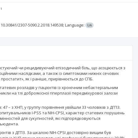
1
10.30841/2307-5090.2.2018.149538;
Language:
UA
истуючий чи рецидивуючий епізодичний біль, що асоціюється з
ційними наслідками, а також із симптомами нижніх сечових
простатит», як і раніше, прирівнюється до СПБ.
татевих розладів у пацієнтів із хронічним небактеріальним
икли на тлі доброякісної гіперплазії передміхурової залози
47 – з ХНП, у группу порівняння увійшли 33 чоловіків з ДГПЗ.
итувальників I-PSS та NIH-CPSI, характер статевих порушень
дмінностей для сукупностей, які підпорядковуються
тьюдента.
ієнтів з ДГПЗ. За шкалою NIH-CPSI достовірно вищим був