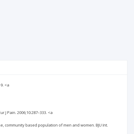
–9. <a
Eur J Pain. 2006;10:287–333. <a
verse, community based population of men and women. BJU Int.