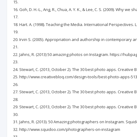
Goh, D. H.-L., Ang, R., Chua, A. Y. K., & Lee, C. S. (2009). Why w
Hart. А. (1998). Teaching the Media. International Perspectives
Irvin S. (2005). Appropriation and authorship in contemporary art. 
Jahns, R. (2013) 50 amazing photos on Instagram. https://hub
Stewart, C. (2013, October 2). The 30 best photo apps. Creative B
http://www.creativebloq.com/design-tools/best-photo-apps-51
Stewart, C. (2013, October 2). The 30 best photo apps. Creativ
Stewart, C. (2013, October 2). The 30 best photo apps. Creativ
Jahns, R. (2013). 50 Amazing photographers on Instagram. Squid
http://www.squidoo.com/photographers-on-instagram