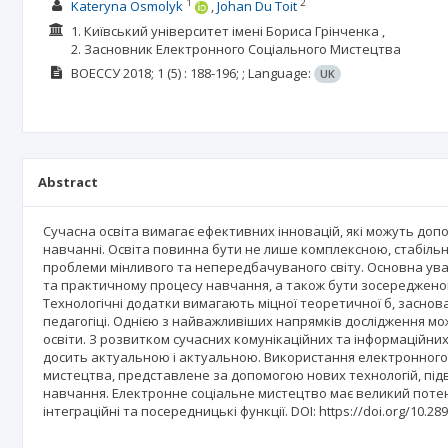
1
2
Kateryna Osmolyk
Johan Du Toit
1. Київський університет імені Бориса Грінченка ,
2. Засновник Електронного Соціального Мистецтва
ВОЕССУ
2018; 1
(5)
: 188-196;
;
Language:
UK
Abstract
Сучасна освіта вимагає ефективних інновацій, які можуть доп
навчанні. Освіта повинна бути не лише комплексною, стабільн
проблеми мінливого та непередбачуваного світу. Основна ув
та практичному процесу навчання, а також бути зосередженою н
Технологічні додатки вимагають міцної теоретичної б, заснов
педагогіці. Однією з найважливіших напрямків дослідження може 
освіти. З розвитком сучасних комунікаційних та інформаційни
досить актуальною і актуальною. Використання електронного 
мистецтва, представлене за допомогою нових технологій, підв
навчання. Електронне соціальне мистецтво має великий потенці
інтеграційні та посередницькі функції. DOI: https://doi.org/10.28