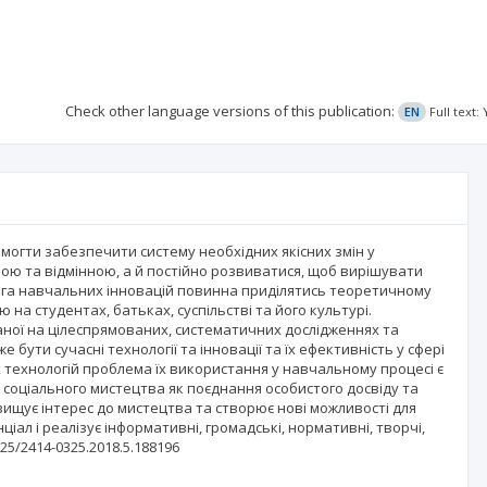
Check other language versions of this publication:
EN
Full text
омогти забезпечити систему необхідних якісних змін у
ою та відмінною, а й постійно розвиватися, щоб вирішувати
ага навчальних інновацій повинна приділятись теоретичному
а студентах, батьках, суспільстві та його культурі.
аної на цілеспрямованих, систематичних дослідженнях та
бути сучасні технології та інновації та їх ефективність у сфері
х технологій проблема їх використання у навчальному процесі є
соціального мистецтва як поєднання особистого досвіду та
ищує інтерес до мистецтва та створює нові можливості для
ал і реалізує інформативні, громадські, нормативні, творчі,
925/2414-0325.2018.5.188196