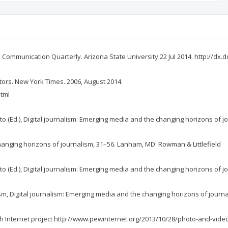
al Communication Quarterly. Arizona State University 22 Jul 2014. http://dx
itors. New York Times. 2006, August 2014.
tml
oto (Ed.), Digital journalism: Emerging media and the changing horizons of 
changing horizons of journalism, 31–56. Lanham, MD: Rowman & Littlefield
oto (Ed.), Digital journalism: Emerging media and the changing horizons of 
ism, Digital journalism: Emerging media and the changing horizons of journ
h Internet project http://www.pewinternet.org/2013/10/28/photo-and-vide