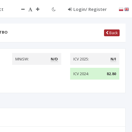
ct
Login/ Register
ЦТВО
Back
MNiSW:
N/D
ICV 2025:
N/I
ICV 2024:
82.80