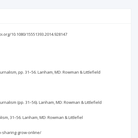
.doi.org/10.1080/15551393.2014.928147
journalism, pp. 31–56. Lanham, MD: Rowman & Littlefield
journalism (pp. 31–56). Lanham, MD: Rowman & Littlefield
alism, 31–56. Lanham, MD: Rowman & Littlefiel
o-sharing-grow-online/