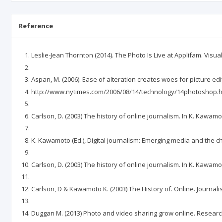
Reference
Leslie-Jean Thornton (2014). The Photo Is Live at Applifam. Visu
Aspan, M. (2006). Ease of alteration creates woes for picture ed
http://www.nytimes.com/2006/08/14/technology/14photoshop.h
Carlson, D. (2003) The history of online journalism. In K. Kawam
K. Kawamoto (Ed.), Digital journalism: Emerging media and the 
Carlson, D. (2003) The history of online journalism. In K. Kawam
Carlson, D & Kawamoto K. (2003) The History of. Online. Journal
Duggan M. (2013) Photo and video sharing grow online. Researc