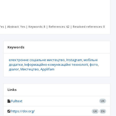
: Yes | Abstract: Yes | Keywords: 8 | References: 62 | Resolved references: 0
Keywords
електронне соціальне мистецтво
Instagram
мобільні
додатки
Інформаційно-комунікаційні технології
фото
діалог
Мистецтво
Applifam
Links
Fulltext
UK
https://doi.org/
UK
EN