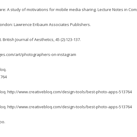
e share: A study of motivations for mobile media sharing. Lecture Notes in Co
. London: Lawrence Eribaum Associates Publishers.
British Journal of Aesthetics, 45 (2):123-137.
pages.com/art/photographers-on-instagram
loq.
3764
e Bloq. http://www.creativebloq.com/design-tools/best-photo-apps-513764
e Bloq. http://www.creativebloq.com/design-tools/best-photo-apps-513764
oo.