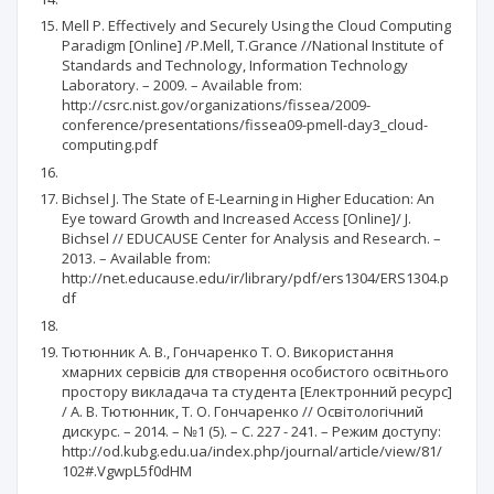
Mell P. Effectively and Securely Using the Cloud Computing
Paradigm [Online] /P.Mell, T.Grance //National Institute of
Standards and Technology, Information Technology
Laboratory. – 2009. – Available from:
http://csrc.nist.gov/organizations/fissea/2009-
conference/presentations/fissea09-pmell-day3_cloud-
computing.pdf
Bichsel J. The State of E-Learning in Higher Education: An
Eye toward Growth and Increased Access [Online]/ J.
Bichsel // EDUCAUSE Center for Analysis and Research. –
2013. – Available from:
http://net.educause.edu/ir/library/pdf/ers1304/ERS1304.p
df
Тютюнник А. В., Гончаренко Т. О. Використання
хмарних сервісів для створення особистого освітнього
простору викладача та студента [Електронний ресурс]
/ А. В. Тютюнник, Т. О. Гончаренко // Освітологічний
дискурс. – 2014. – №1 (5). – С. 227 - 241. – Режим доступу:
http://od.kubg.edu.ua/index.php/journal/article/view/81/
102#.VgwpL5f0dHM