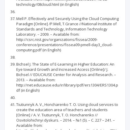
technology/08cloud.html (in English)
Mell P. Effectively and Securely Using the Cloud Computing
Paradigm [Online] /P.Mell, T.Grance //National Institute of
Standards and Technology, Information Technology
Laboratory. – 2009. – Available from:
http://csrc.nist.gov/organizations/fissea/2009-
conference/presentations/fissea09-pmell-day3_cloud-
computing.pdf (in English)
Bichsel J. The State of E-Learning in Higher Education: An
Eye toward Growth and Increased Access [Online]/ J.
Bichsel // EDUCAUSE Center for Analysis and Research. –
2013. – Available from:
http://net.educause.edu/ir/library/pdf/ers1304/ERS1304.p
df (in English)
Tiutiunnyk A. V., Honcharenko T. O. Using cloud services to
create the education area of teachers and students
[Online] / A. V. Tiutiunnyk, Т. О. Honcharenko //
Osvitolohichnyi dyskurs. – 2014. – №1 (5). – С. 227 – 241. –
Available from: