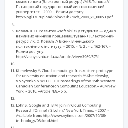
компетенции [Электронный ресурс] /М.В.Попова //
Пятигорский государственный лингвистический
университет.– 2009. – Режим доступу:
http://pglu.ru/upload/iblock/7b2/uch_2009_xii_00053.pdf
Коваль К. О. Розвиток «soft skills» у студентів — один з
важливих чинників працевлаштування [Електронний
ресурс] / К. О. Коваль // Вісник Вінницького
політехнічного інституту. – 2015. – № 2 . – с. 162-167. –
Режим доступу:
http://visnyk.vntu.edu.ua/article/view/3969/5731
Khmelevsky Y. Cloud computing infrastructure prototype
for university education and research /Y.Khmelevsky,
V.Voytenko // WCCCE'10 Proceedings of the 15th Western
Canadian Conferenceon Computing Education.– ACMNew
York. – 2010. –Article №8.– 5 p.
Lohr S. Google and I.B.M. Join in ‘Cloud Computing’
Research [Online] / S.Lohr // New York Times. – 2007. –
Available from: http://www.nytimes.com/2007/10/08/
technology/08cloud.html