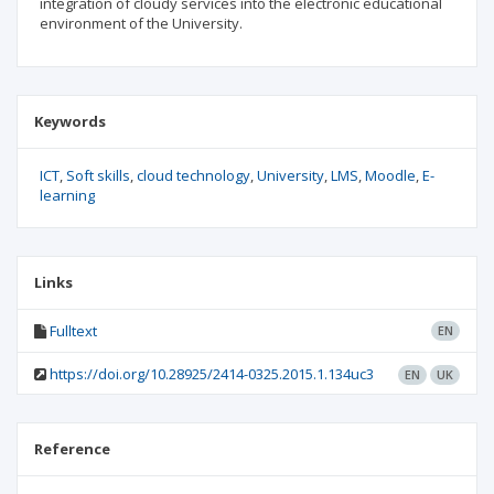
integration of cloudy services into the electronic educational
environment of the University.
Keywords
ICT
Soft skills
cloud technology
University
LMS
Moodle
E-
learning
Links
Fulltext
EN
https://doi.org/10.28925/2414-0325.2015.1.134uc3
EN
UK
Reference