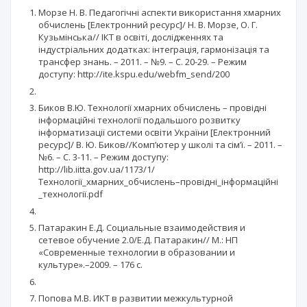
Морзе Н. В. Педагогічні аспекти використання хмарних
обчислень [Електронний ресурс]/ Н. В. Морзе, О. Г.
Кузьмінська// ІКТ в освіті, дослідженнях та
індустріальних додатках: інтеграція, гармонізація та
трансфер знань. – 2011. – №9. – С. 20-29. – Режим
доступу: http://ite.kspu.edu/webfm_send/200
Биков В.Ю. Технології хмарних обчислень – провідні
інформаційні технології подальшого розвитку
інформатизації системи освіти України [Електронний
ресурс]/ В. Ю. Биков//Комп’ютер у школі та сім’ї. – 2011. –
№6. – С. 3-11. – Режим доступу:
http://lib.iitta.gov.ua/1173/1/
Технології_хмарних_обчислень–провідні_інформаційні
_технології.pdf
Патаракин Е.Д. Социальные взаимодействия и
сетевое обучение 2.0/Е.Д. Патаракин// М.: НП
«Современные технологии в образовании и
культуре».–2009. – 176 с.
Попова М.В. ИКТ в развитии межкультурной