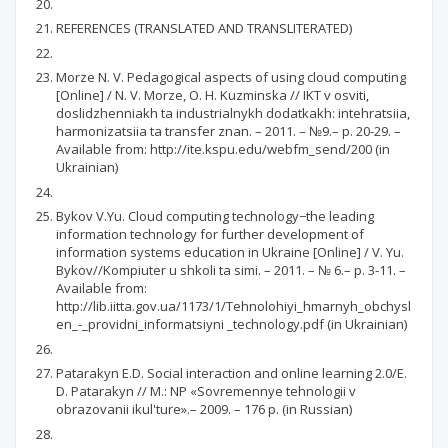
REFERENCES (TRANSLATED AND TRANSLITERATED)
Morze N. V. Pedagogical aspects of using cloud computing
[Online] / N. V. Morze, O. H. Kuzminska // IKT v osviti,
doslidzhenniakh ta industrialnykh dodatkakh: intehratsiia,
harmonizatsiia ta transfer znan. – 2011. – №9.– p. 20-29. –
Available from: http://ite.kspu.edu/webfm_send/200 (in
Ukrainian)
Bykov V.Yu. Cloud computing technology−the leading
information technology for further development of
information systems education in Ukraine [Online] / V. Yu.
Bykov//Kompiuter u shkoli ta simi. – 2011. – № 6.– p. 3-11. –
Available from:
http://lib.iitta.gov.ua/1173/1/Tehnolohiyi_hmarnyh_obchysl
en_-_providni_informatsiyni _technology.pdf (in Ukrainian)
Patarakyn E.D. Social interaction and online learning 2.0/E.
D. Patarakyn // М.: NP «Sovremennye tehnologii v
obrazovanii ikul'ture».– 2009. – 176 p. (in Russian)