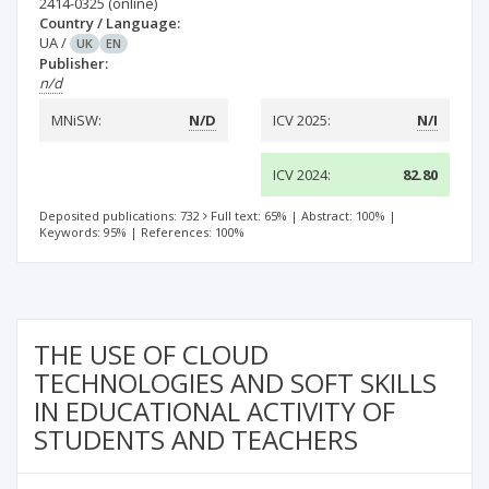
2414-0325
(online)
Country / Language:
UA
/
UK
EN
Publisher:
n/d
MNiSW:
N/D
ICV 2025:
N/I
ICV 2024:
82.80
Deposited publications: 732
Full text: 65%
|
Abstract: 100%
|
Keywords: 95%
|
References: 100%
THE USE OF CLOUD
TECHNOLOGIES AND SOFT SKILLS
IN EDUCATIONAL ACTIVITY OF
STUDENTS AND TEACHERS