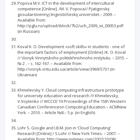
Popova M.V. ICT in the development of intercultural
competence [Online]. /M. V. Popova// Pjatigorskij
gosudarstvennyj lingvisticheskij universitet.– 2009. –
Available from:
http://pglu.ru/upload/iblock/7b2/uch_2009_xii_00053.pdf
(in Russian)
Koval K. O. Development «soft skills» in students - one of
the important factors of employment [Online] /K. O. Koval
// Visnyk Vinnytskoho politekhnichnoho instytutu. – 2015. –
№ 2 . – с. 162-167. – Available from:
http://visnyk.vntu.edu.ua/article/view/3969/5731 (in
Ukrainian)
Khmelevsky Y. Cloud computing infrastructure prototype
for university education and research /Y.Khmelevsky,
V.Voytenko // WCCCE'10 Proceedings of the 15th Western
Canadian Conferenceon Computing Education.– ACMNew
York. – 2010. – Article №8.– 5 p. (in English)
Lohr S. Google and I.B.M. Join in ‘Cloud Computing’
Research [Online] / S.Lohr // New York Times. – 2007. –
Available from: http://www.nytimes.com/2007/10/08/