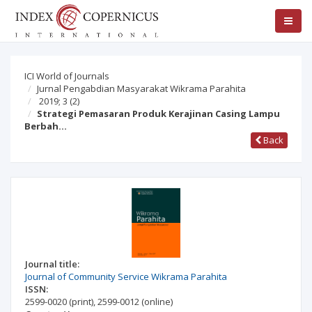
ICI World of Journals
Jurnal Pengabdian Masyarakat Wikrama Parahita
2019; 3
(2)
Strategi Pemasaran Produk Kerajinan Casing Lampu
Berbah…
Back
Journal title:
Journal of Community Service Wikrama Parahita
ISSN:
2599-0020
(print)
,
2599-0012
(online)