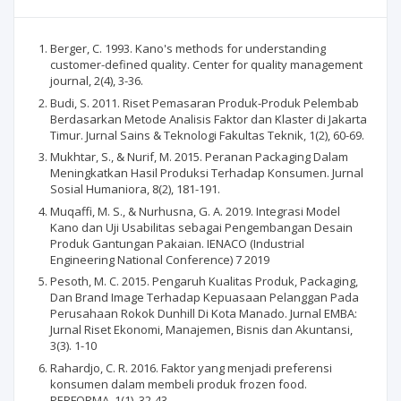
Berger, C. 1993. Kano's methods for understanding
customer-defined quality. Center for quality management
journal, 2(4), 3-36.
Budi, S. 2011. Riset Pemasaran Produk-Produk Pelembab
Berdasarkan Metode Analisis Faktor dan Klaster di Jakarta
Timur. Jurnal Sains & Teknologi Fakultas Teknik, 1(2), 60-69.
Mukhtar, S., & Nurif, M. 2015. Peranan Packaging Dalam
Meningkatkan Hasil Produksi Terhadap Konsumen. Jurnal
Sosial Humaniora, 8(2), 181-191.
Muqaffi, M. S., & Nurhusna, G. A. 2019. Integrasi Model
Kano dan Uji Usabilitas sebagai Pengembangan Desain
Produk Gantungan Pakaian. IENACO (Industrial
Engineering National Conference) 7 2019
Pesoth, M. C. 2015. Pengaruh Kualitas Produk, Packaging,
Dan Brand Image Terhadap Kepuasaan Pelanggan Pada
Perusahaan Rokok Dunhill Di Kota Manado. Jurnal EMBA:
Jurnal Riset Ekonomi, Manajemen, Bisnis dan Akuntansi,
3(3). 1-10
Rahardjo, C. R. 2016. Faktor yang menjadi preferensi
konsumen dalam membeli produk frozen food.
PERFORMA, 1(1), 32-43.