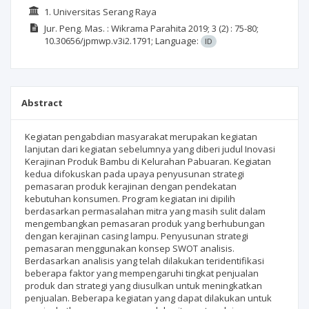
1. Universitas Serang Raya
Jur. Peng. Mas. : Wikrama Parahita
2019; 3
(2)
: 75-80;
10.30656/jpmwp.v3i2.1791;
Language:
ID
Abstract
Kegiatan pengabdian masyarakat merupakan kegiatan
lanjutan dari kegiatan sebelumnya yang diberi judul Inovasi
Kerajinan Produk Bambu di Kelurahan Pabuaran. Kegiatan
kedua difokuskan pada upaya penyusunan strategi
pemasaran produk kerajinan dengan pendekatan
kebutuhan konsumen. Program kegiatan ini dipilih
berdasarkan permasalahan mitra yang masih sulit dalam
mengembangkan pemasaran produk yang berhubungan
dengan kerajinan casing lampu. Penyusunan strategi
pemasaran menggunakan konsep SWOT analisis.
Berdasarkan analisis yang telah dilakukan teridentifikasi
beberapa faktor yang mempengaruhi tingkat pen­jualan
produk dan strategi yang diusulkan untuk meningkatkan
penjualan. Beberapa kegiatan yang dapat dilakukan untuk