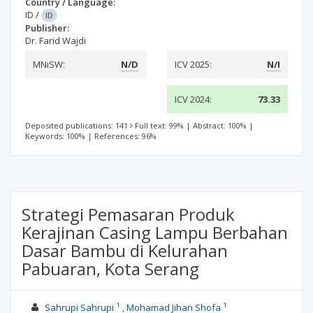
Country / Language:
ID
/
ID
Publisher:
Dr. Farid Wajdi
MNiSW:
N/D
ICV 2025:
N/I
ICV 2024:
73.33
Deposited publications: 141
Full text: 99%
|
Abstract: 100%
|
Keywords: 100%
|
References: 96%
Strategi Pemasaran Produk
Kerajinan Casing Lampu Berbahan
Dasar Bambu di Kelurahan
Pabuaran, Kota Serang
1
1
Sahrupi Sahrupi
Mohamad Jihan Shofa