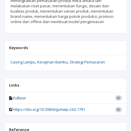
meningkatkan pemasaran produk mitra antara lain
melakukan riset pasar, menentukan fungsi, desain dan
kualitas produk, menentukan varian produk, menentukan
brand name, menentukan harga pokok produksi, promosi
online dan offline dan membuat model pengemasan
Keywords
Casing Lampu
Kerajinan Bambu
Strategi Pemasaran
Links
Fulltext
ID
https://doi.org/10.30656/jpmwp.v3i2.1791
ID
Reference