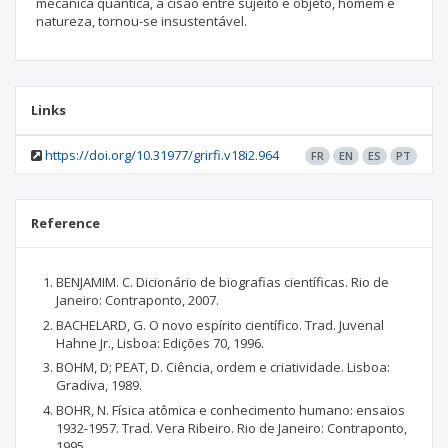
mecânica quântica, a cisão entre sujeito e objeto, homem e
natureza, tornou-se insustentável.
Links
https://doi.org/10.31977/grirfi.v18i2.964
FR
EN
ES
PT
Reference
BENJAMIM. C. Dicionário de biografias científicas. Rio de
Janeiro: Contraponto, 2007.
BACHELARD, G. O novo espírito científico. Trad. Juvenal
Hahne Jr., Lisboa: Edições 70, 1996.
BOHM, D; PEAT, D. Ciência, ordem e criatividade. Lisboa:
Gradiva, 1989.
BOHR, N. Física atômica e conhecimento humano: ensaios
1932-1957. Trad. Vera Ribeiro. Rio de Janeiro: Contraponto,
1995.