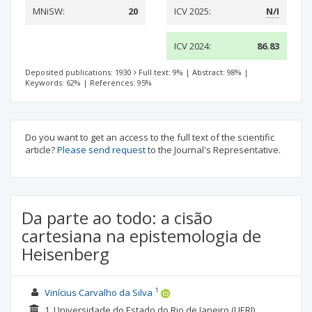
MNiSW:
20
ICV 2025:
N/I
ICV 2024:
86.83
Deposited publications: 1930
Full text: 9%
|
Abstract: 98%
|
Keywords: 62%
|
References: 95%
Do you want to get an access to the full text of the scientific
article?
Please send request
to the Journal's Representative.
Da parte ao todo: a cisão
cartesiana na epistemologia de
Heisenberg
1
Vinícius Carvalho da Silva
1. Universidade do Estado do Rio de Janeiro (UERJ),