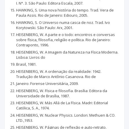
I. N°. 3. São Paulo: Editora Escala, 2007.
HAWKING, S. Uma nova história do tempo. Trad. Vera de
Paula Assis. Rio de Janeiro: Ediouro, 2005.
HAWKING, S. O Universo numa casca de noz. Trad. Ivo
Korytowski. São Paulo: Arx, 2001.
HEISENBERG, W. A parte e o todo: encontros e conversas
sobre física, filosofia, religião e política. Rio de Janeiro:
Contraponto, 1996.
HEISENBERG, W. A Imagem da Natureza na Física Moderna.
Lisboa: Livros do
Brasil, 1981.
HEISENBERG, W. A ordenação da realidade: 1942.
Tradução de Marco Antônio Casanova. Rio de
Janeiro: Forense Universitária, 2009.
HEISENBERG, W. Física e filosofia. Brasília: Editora da
Universidade de Brasília, 1987.
HEISENBERG, W. Más Allá de La Física. Madri: Editorial
Católica, S. A., 1974.
HEISENBERG, W. Nuclear Physics. London: Methuen & CO.
LTD.,1953.
HEISENBERG, W. Páginas de reflexão e auto-retrato.