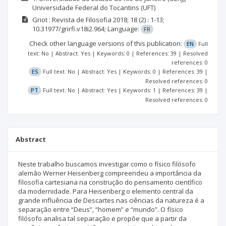
Universidade Federal do Tocantins (UFT)
Griot : Revista de Filosofia
2018; 18
(2)
: 1-13;
10.31977/grirfi.v18i2.964;
Language:
FR
Check other language versions of this publication:
EN
Full
text: No | Abstract: Yes | Keywords: 0 | References: 39 | Resolved
references: 0
ES
Full text: No | Abstract: Yes | Keywords: 0 | References: 39 |
Resolved references: 0
PT
Full text: No | Abstract: Yes | Keywords: 1 | References: 39 |
Resolved references: 0
Abstract
Neste trabalho buscamos investigar como o físico filósofo
alemão Werner Heisenberg compreendeu a importância da
filosofia cartesiana na construção do pensamento científico
da modernidade. Para Heisenberg o elemento central da
grande influência de Descartes nas ciências da natureza é a
separação entre “Deus”, “homem” e “mundo”. O físico
filósofo analisa tal separação e propõe que a partir da