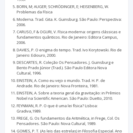
BORN, M; AUGER; SCHRÖDINGER, E; HEISENBERG, W.
Problemas da Física
Moderna. Trad. Gita. K. Guinsburg. São Paulo: Perspectiva:
2006.
CARUSO, F & OGURI, V. Física moderna: origens clássicas e
fundamentos quânticos. Rio de Janeiro: Editora Campus,
2006.
DAVIES, P. O enigma do tempo. Trad. Ivo Korytowski. Rio de
Janeiro: Ediouro, 2000.
DESCARTES, R. Coleção Os Pensadores. J. Guinsburg e
Bento Prado Júnior (Trad.). São Paulo Editora Nova
Cultural, 1996.
EINSTEIN, A. Como eu vejo o mundo. Trad. H. P. de
Andrade. Rio de Janeiro: Nova Fronteira, 1981.
EINSTEIN, A. Sobre a teoria geral da gravitação: in Prêmios
Nobel na Scientific American. São Paulo: Duetto, 2010.
FEYNMAN, R. P. O que é uma lei física? Lisboa:
Gradiva,1989.
FREGE, G. Os fundamentos da Aritmética, in Frege, Col. Os
Pensadores. São Paulo: Nova Cultural, 1989.
GOMES, P. T. (As leis das estrelas) in Filosofia Especial. Ano