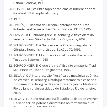
Lisboa: Gradiva, 1990.
HEISENBERG, W. Philosophic problems of nuclear science.
New York: Philosophical Library,
1952.
OMNÈS, R. Filosofia da Ciência Contemporânea. Trad.
Roberto Leal Ferreira. São Paulo: Editora UNESP, 1996.
PIZA, A.F.R.T. Schrödinger e Heisenberg: A física além do
senso comum. São Paulo: Editora Odysseus, 2007.
SCHRÖDINGER, E. A Natureza e os Gregos: seguido de
Ciência e humanismo. Lisboa. Edições 70, 1996.
SCHRÖDINGER, E. Mi concepción del mundo. Barcelona:
Tusquets Editores, 1988.
SCHRÖDINGER, E. O que é a vida? Espírito e matéria. Trad.
M. L. Pinheiro. Lisboa: Fragmentos, 1989.
SILVA, V. C. A interpretação filosófica da mecânica quântica
de Werner Heisenberg: Ontologia matemática e crise nos
fundamentos da lógica clássica. Dissertação de Mestrado.
Rio de Janeiro: Universidade do Estado do Rio de Janeiro,
2012.
SILVA, V. C. O anti-realismo na filosofia da física de Werner
Heisenberg: da potentia aristotélica ao formalismo puro.