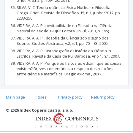
Griot , v. 3,n2, p. 109-120, 2011.
SILVA, V. C. Teoria quântica, Física Nuclear e Filosofia
Grega. Griot : Revista de Filosofia v.15, n.1, junho/2017. pp.
2233-250.
VIDEIRA, A. A. P. Inevitabilidade da Filosofia na Ciência
Natural do século 19. Ijuí: Editora Unijuí, 2013, p. 195).
VIDEIRA, A. A. P. Filosofia da Ciência sob o signo dos
Science Studies Abstracta, v.2, n.1, pp. 70 – 83, 2005.
VIDEIRA, A. A. P. Historiografia e História da Ciência in
Escritos: Revista da Casa de Rui Barbosa. Ano 1, n.1. 2007.
VIDEIRA, A. A. P. Por que os físicos acreditam que as coisas
existem? Breves comentários a respeito das relações
entre ciência e metafísica. Braga: Axioma , 2017.
Main page
.
Rules
.
Privacy policy
.
Return policy
Articles quoting
© 2026 Index Copernicus Sp. z o.o.
No data