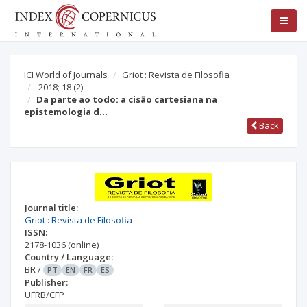
ICI World of Journals
Griot : Revista de Filosofia
2018; 18
(2)
Da parte ao todo: a cisão cartesiana na
epistemologia d…
Back
Journal title:
Griot : Revista de Filosofia
ISSN:
2178-1036
(online)
Country / Language:
BR
/
PT
EN
FR
ES
Publisher:
UFRB/CFP