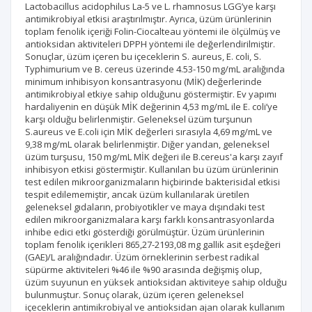
Lactobacillus acidophilus La-5 ve L. rhamnosus LGG’ye karşı
antimikrobiyal etkisi araştırılmıştır. Ayrıca, üzüm ürünlerinin
toplam fenolik içeriği Folin-Ciocalteau yöntemi ile ölçülmüş ve
antioksidan aktiviteleri DPPH yöntemi ile değerlendirilmiştir.
Sonuçlar, üzüm içeren bu içeceklerin S. aureus, E. coli, S.
Typhimurium ve B. cereus üzerinde 4.53-150 mg/mL aralığında
minimum inhibisyon konsantrasyonu (MİK) değerlerinde
antimikrobiyal etkiye sahip olduğunu göstermiştir. Ev yapımı
hardaliyenin en düşük MİK değerinin 4,53 mg/mL ile E. coli’ye
karşı olduğu belirlenmiştir. Geleneksel üzüm turşunun
S.aureus ve E.coli için MİK değerleri sırasıyla 4,69 mg/mL ve
9,38 mg/mL olarak belirlenmiştir. Diğer yandan, geleneksel
üzüm turşusu, 150 mg/mL MİK değeri ile B.cereus'a karşı zayıf
inhibisyon etkisi göstermiştir. Kullanılan bu üzüm ürünlerinin
test edilen mikroorganizmaların hiçbirinde bakterisidal etkisi
tespit edilememiştir, ancak üzüm kullanılarak üretilen
geleneksel gıdaların, probiyotikler ve maya dışındaki test
edilen mikroorganizmalara karşı farklı konsantrasyonlarda
inhibe edici etki gösterdiği görülmüştür. Üzüm ürünlerinin
toplam fenolik içerikleri 865,27-2193,08 mg gallik asit eşdeğeri
(GAE)/L aralığındadır. Üzüm örneklerinin serbest radikal
süpürme aktiviteleri %46 ile %90 arasında değişmiş olup,
üzüm suyunun en yüksek antioksidan aktiviteye sahip olduğu
bulunmuştur. Sonuç olarak, üzüm içeren geleneksel
içeceklerin antimikrobiyal ve antioksidan ajan olarak kullanım