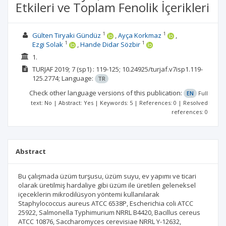
Etkileri ve Toplam Fenolik İçerikleri
1
1
Gülten Tiryaki Gündüz
Ayça Korkmaz
1
1
Ezgi Solak
Hande Didar Sözbir
1.
TURJAF
2019; 7
(sp1)
: 119-125;
10.24925/turjaf.v7isp1.119-
125.2774;
Language:
TR
Check other language versions of this publication:
EN
Full
text: No | Abstract: Yes | Keywords: 5 | References: 0 | Resolved
references: 0
Abstract
Bu çalışmada üzüm turşusu, üzüm suyu, ev yapımı ve ticari
olarak üretilmiş hardaliye gibi üzüm ile üretilen geleneksel
içeceklerin mikrodilüsyon yöntemi kullanılarak
Staphylococcus aureus ATCC 6538P, Escherichia coli ATCC
25922, Salmonella Typhimurium NRRL B4420, Bacillus cereus
ATCC 10876, Saccharomyces cerevisiae NRRL Y-12632,