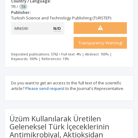
Country / Language:
TR
/
TR
Publisher:
Turkish Science and Technology Publishing (TURSTEP)
MNiSW:
N/D
Transparency Warning!
Deposited publications: 5762
Full text: 4%
|
Abstract: 100%
|
Keywords: 100%
|
References: 15%
Do you want to get an access to the full text of the scientific
article?
Please send request
to the Journal's Representative.
Üzüm Kullanılarak Üretilen
Geleneksel Türk İçeceklerinin
Antimikrobiyal, Aktioksidan