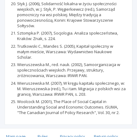
Styk J. (2006), Solidarność lokalna w życiu społeczności
wiejskich, w: J. Styk, P. Węgierkiewicz (red.), Samorząd
pomocniczy na wsi polskiej. Między tradycją a
ponowoczesnością, Konin: Krajowe Stowarzyszenie
Sołtysów.
Sztompka P. (2007), Socjologia. Analiza społeczeństwa,
Kraków: Znak, s. 224.
Trutkowski C., Mandes S. (2005), Kapitał społeczny w
małym mieście, Warszawa: Wydawnictwo Naukowe
Scholar.
Wieruszewska M., red. nauk. (2002), Samoorganizacja w
społecznościach wiejskich. Przejawy, struktury,
zróżnicowania, Warszawa: IRWiR PAN.
Wieruszewska M. (2007), W kręgu kapitału społecznego, w:
M. Wieruszewska (red.), Tu i tam. Migracja z polskich wsi za
granicę, Warszawa: IRWiR PAN, s. 203.
Woolcock M. (2001), The Place of Social Capital in
Understanding Social and Economic Outcomes. ISUMA,
"The Canadian Journal of Policy Research", Vol. 30, nr 2.
Main page
.
Rules
.
Privacy policy
.
Return policy