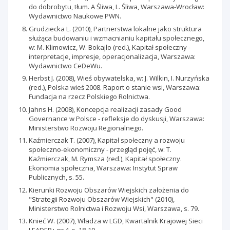
do dobrobytu, tłum. A Śliwa, L. Śliwa, Warszawa-Wrocław:
Wydawnictwo Naukowe PWN.
Grudziecka L. (2010), Partnerstwa lokalne jako struktura
służąca budowaniu i wzmacnianiu kapitału społecznego,
w: M. Klimowicz, W. Bokajło (red.), Kapitał społeczny -
interpretacje, impresje, operacjonalizacja, Warszawa:
Wydawnictwo CeDeWu.
Herbst J. (2008), Wieś obywatelska, w: J. Wilkin, I. Nurzyńska
(red.), Polska wieś 2008. Raport o stanie wsi, Warszawa:
Fundacja na rzecz Polskiego Rolnictwa.
Jahns H. (2008), Koncepcja realizacji zasady Good
Governance w Polsce - refleksje do dyskusji, Warszawa:
Ministerstwo Rozwoju Regionalnego.
Kaźmierczak T. (2007), Kapitał społeczny a rozwoju
społeczno-ekonomiczny - przegląd pojęć, w: T.
Kaźmierczak, M. Rymsza (red.), Kapitał społeczny.
Ekonomia społeczna, Warszawa: Instytut Spraw
Publicznych, s. 55.
Kierunki Rozwoju Obszarów Wiejskich założenia do
"Strategii Rozwoju Obszarów Wiejskich" (2010),
Ministerstwo Rolnictwa i Rozwoju Wsi, Warszawa, s. 79.
Knieć W. (2007), Władza w LGD, Kwartalnik Krajowej Sieci