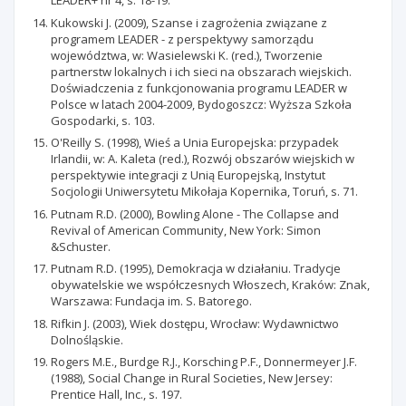
LEADER+ nr 4, s. 18-19.
Kukowski J. (2009), Szanse i zagrożenia związane z
programem LEADER - z perspektywy samorządu
województwa, w: Wasielewski K. (red.), Tworzenie
partnerstw lokalnych i ich sieci na obszarach wiejskich.
Doświadczenia z funkcjonowania programu LEADER w
Polsce w latach 2004-2009, Bydogoszcz: Wyższa Szkoła
Gospodarki, s. 103.
O'Reilly S. (1998), Wieś a Unia Europejska: przypadek
Irlandii, w: A. Kaleta (red.), Rozwój obszarów wiejskich w
perspektywie integracji z Unią Europejską, Instytut
Socjologii Uniwersytetu Mikołaja Kopernika, Toruń, s. 71.
Putnam R.D. (2000), Bowling Alone - The Collapse and
Revival of American Community, New York: Simon
&Schuster.
Putnam R.D. (1995), Demokracja w działaniu. Tradycje
obywatelskie we współczesnych Włoszech, Kraków: Znak,
Warszawa: Fundacja im. S. Batorego.
Rifkin J. (2003), Wiek dostępu, Wrocław: Wydawnictwo
Dolnośląskie.
Rogers M.E., Burdge R.J., Korsching P.F., Donnermeyer J.F.
(1988), Social Change in Rural Societies, New Jersey:
Prentice Hall, Inc., s. 197.