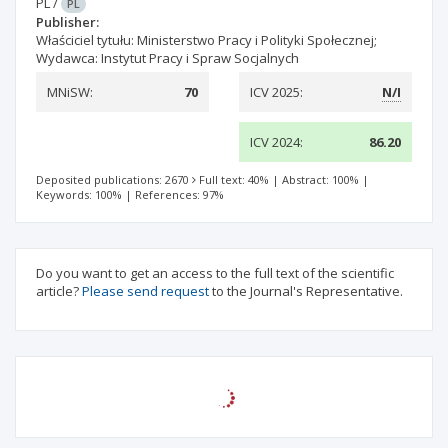
PL
/
PL
Publisher:
Właściciel tytułu: Ministerstwo Pracy i Polityki Społecznej;
Wydawca: Instytut Pracy i Spraw Socjalnych
MNiSW:
70
ICV 2025:
N/I
ICV 2024:
86.20
Deposited publications: 2670
Full text: 40%
|
Abstract: 100%
|
Keywords: 100%
|
References: 97%
Do you want to get an access to the full text of the scientific
article?
Please send request
to the Journal's Representative.