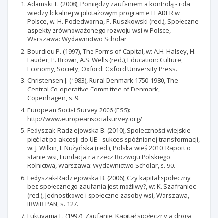
Adamski T. (2008), Pomiędzy zaufaniem a kontrolą - rola
wiedzy lokalnej w pilotażowym programie LEADER w
Polsce, w: H. Podedworna, P. Ruszkowski (red.), Społeczne
aspekty zrównoważonego rozwoju wsi w Polsce,
Warszawa: Wydawnictwo Scholar.
Bourdieu P. (1997), The Forms of Capital, w: A.H. Halsey, H.
Lauder, P. Brown, A.S. Wells (red.), Education: Culture,
Economy, Society, Oxford: Oxford University Press.
Christensen J. (1983), Rural Denmark 1750-1980, The
Central Co-operative Committee of Denmark,
Copenhagen, s. 9.
European Social Survey 2006 (ESS):
http://www.europeansocialsurvey.org/
Fedyszak-Radziejowska B. (2010), Społeczności wiejskie
pięć lat po akcesji do UE - sukces spóźnionej transformacji,
w: J. Wilkin, I. Nużyńska (red.), Polska wieś 2010. Raport o
stanie wsi, Fundacja na rzecz Rozwoju Polskiego
Rolnictwa, Warszawa: Wydawnictwo Scholar, s. 90.
Fedyszak-Radziejowska B. (2006), Czy kapitał społeczny
bez społecznego zaufania jest możliwy?, w: K. Szafraniec
(red.), Jednostkowe i społeczne zasoby wsi, Warszawa,
IRWiR PAN, s. 127.
Fukuyama F. (1997), Zaufanie. Kapitał społeczny a droga