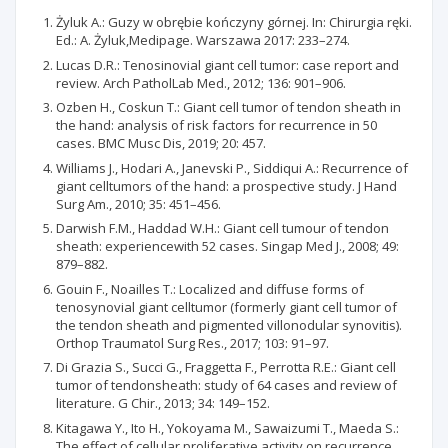
Żyluk A.: Guzy w obrębie kończyny górnej. In: Chirurgia ręki.
Ed.: A. Żyluk,Medipage. Warszawa 2017: 233–274.
Lucas D.R.: Tenosinovial giant cell tumor: case report and
review. Arch PatholLab Med., 2012; 136: 901–906.
Ozben H., Coskun T.: Giant cell tumor of tendon sheath in
the hand: analysis of risk factors for recurrence in 50
cases. BMC Musc Dis, 2019; 20: 457.
Williams J., Hodari A., Janevski P., Siddiqui A.: Recurrence of
giant celltumors of the hand: a prospective study. J Hand
Surg Am., 2010; 35: 451–456.
Darwish F.M., Haddad W.H.: Giant cell tumour of tendon
sheath: experiencewith 52 cases. Singap Med J., 2008; 49:
879–882.
Gouin F., Noailles T.: Localized and diffuse forms of
tenosynovial giant celltumor (formerly giant cell tumor of
the tendon sheath and pigmented villonodular synovitis).
Orthop Traumatol Surg Res., 2017; 103: 91–97.
Di Grazia S., Succi G., Fraggetta F., Perrotta R.E.: Giant cell
tumor of tendonsheath: study of 64 cases and review of
literature. G Chir., 2013; 34: 149–152.
Kitagawa Y., Ito H., Yokoyama M., Sawaizumi T., Maeda S.:
The effect of cellular proliferative activity on recurrence