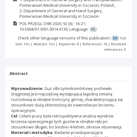
Pomeranian Medical University in Szczecin, Poland ,
2. Department of General and Hand Surgery,
Pomeranian Medical University in Szczecin
POL PRZEGL CHIR
2020; 92
(6)
: 16-21;
10.5604/01.3001.0014.4136;
Language:
PL
Check other language versions of this publication:
EN
Full
text: Yes | Abstract: Yes | Keywords: 4 | References: 16 | Resolved
references: 0
Abstract
Wprowadzenie:
Guz olbrzymiokomórkowy pochewki
ścięgnistej jest najczęściej występującą łagodną zmianą
rozrostową w obrębie kończyny górnej, charakteryzującą się
stosunkowo dużą skłonnością do nawrotów po leczeniu
operacyjnym.
Cel:
Celem pracy była retrospektywna analiza wyników
leczenia operacyjnego tych guzów w obrębie ręki po
stosunkowo długim, bo średnio 4-letnim, okresie obserwacji.
Materiał i metodyka:
Badanie przedoperacyjne