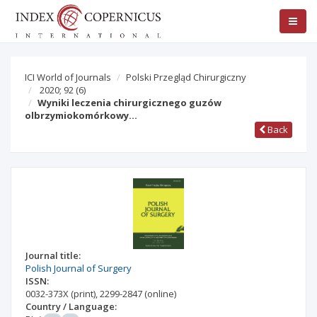
ICI World of Journals
Polski Przegląd Chirurgiczny
2020; 92
(6)
Wyniki leczenia chirurgicznego guzów
olbrzymiokomórkowy…
Back
Journal title:
Polish Journal of Surgery
ISSN:
0032-373X
(print)
,
2299-2847
(online)
Country / Language: