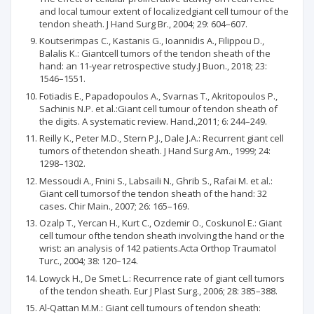
and local tumour extent of localizedgiant cell tumour of the
tendon sheath. J Hand Surg Br., 2004; 29: 604–607.
Koutserimpas C., Kastanis G., Ioannidis A., Filippou D.,
Balalis K.: Giantcell tumors of the tendon sheath of the
hand: an 11-year retrospective study.J Buon., 2018; 23:
1546–1551.
Fotiadis E., Papadopoulos A., Svarnas T., Akritopoulos P.,
Sachinis N.P. et al.:Giant cell tumour of tendon sheath of
the digits. A systematic review. Hand.,2011; 6: 244–249.
Reilly K., Peter M.D., Stern P.J., Dale J.A.: Recurrent giant cell
tumors of thetendon sheath. J Hand Surg Am., 1999; 24:
1298–1302.
Messoudi A., Fnini S., Labsaili N., Ghrib S., Rafai M. et al.:
Giant cell tumorsof the tendon sheath of the hand: 32
cases. Chir Main., 2007; 26: 165–169.
Ozalp T., Yercan H., Kurt C., Ozdemir O., Coskunol E.: Giant
cell tumour ofthe tendon sheath involving the hand or the
wrist: an analysis of 142 patients.Acta Orthop Traumatol
Turc., 2004; 38: 120–124.
Lowyck H., De Smet L.: Recurrence rate of giant cell tumors
of the tendon sheath. Eur J Plast Surg., 2006; 28: 385–388.
Al-Qattan M.M.: Giant cell tumours of tendon sheath: