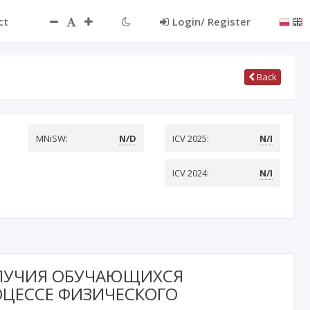
ct
Login/ Register
Back
MNiSW:
N/D
ICV 2025:
N/I
ICV 2024:
N/I
ЛУЧИЯ ОБУЧАЮЩИХСЯ
ОЦЕССЕ ФИЗИЧЕСКОГО