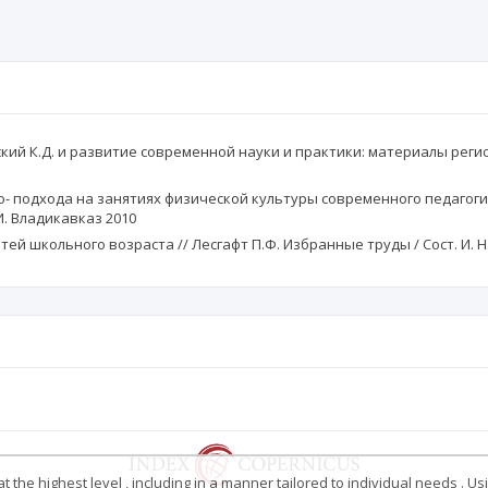
кий К.Д. и развитие современной науки и практики: материалы регио
о- подхода на занятиях физической культуры современного педагог
И. Владикавказ 2010
 школьного возраста // Лесгафт П.Ф. Избранные труды / Сост. И. Н.Р
 the highest level , including in a manner tailored to individual needs . Us