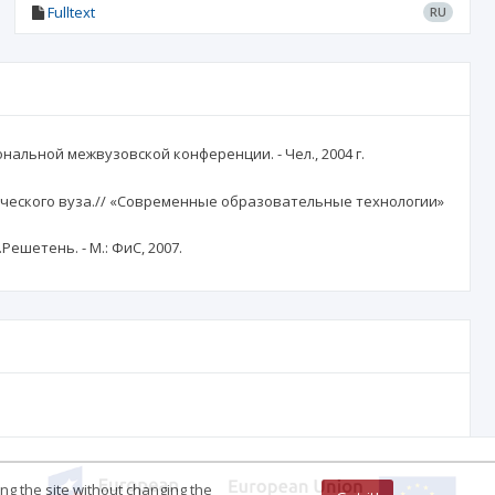
Fulltext
RU
нальной межвузовской конференции. - Чел., 2004 г.
ического вуза.// «Современные образовательные технологии»
ешетень. - М.: ФиC, 2007.
ing the site without changing the