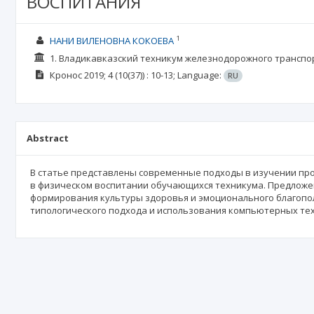
ВОСПИТАНИЯ
1
НАНИ ВИЛЕНОВНА КОКОЕВА
1. Владикавказский техникум железнодорожного транспо
Кронос
2019; 4
(10(37))
: 10-13;
Language:
RU
Abstract
В статье представлены современные подходы в изучении пр
в физическом воспитании обучающихся техникума. Предложе
формирования культуры здоровья и эмоционального благопо
типологического подхода и использования компьютерных тех