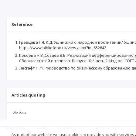
Reference
Гревцева Г.Я. К.Д. Ушинский о народном воспитании/ Ушинс
https://www.bibliofond.ru/view.aspx?id=652842
Кокоева Н.В.,Созаев В.Б. Реализация дефференцированног
Сборник статей и тезисов. Выпуск 10. Часть 2. Изд-во: СОГП
Лесгафт П.Ф. Руководство по физическому образованию детей
Articles quoting
No data
Main page
.
Rules
.
Privacy policy
.
Return policy
As part of our website we use cookies to provide you with services at