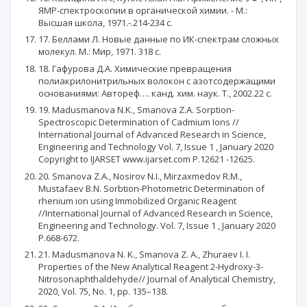
ЯМР-спектроскопии в органической химии. - М.:
Высшая школа, 1971.-.214-234 с.
17. Беллами Л. Новые данные по ИК-спектрам сложных
молекул. М.: Мир, 1971. 318 с.
18. Гафурова Д.А. Химические превращения
полиакрилонитрильных волокон с азотсодержащими
основаниями: Автореф…. канд. хим. наук. Т., 2002.22 с.
19. Madusmanova N.K., Smanova Z.A. Sorption-
Spectroscopic Determination of Cadmium Ions //
International Journal of Advanced Research in Science,
Engineering and Technology Vol. 7, Issue 1 , January 2020
Copyright to IJARSET www.ijarset.com Р.12621 -12625.
20. Smanova Z.A., Nosirov N.I., Mirzaxmedov R.M.,
Mustafaev B.N. Sorbtion-Photometric Determination of
rhenium ion using Immobilized Organic Reagent
//International Journal of Advanced Research in Science,
Engineering and Technology. Vol. 7, Issue 1 , January 2020
Р.668-672.
21. Madusmanova N. K., Smanova Z. A., Zhuraev I. I.
Properties of the New Analytical Reagent 2-Hydroxy-3-
Nitrosonaphthaldehyde// Journal of Analytical Chemistry,
2020, Vol. 75, No. 1, pp. 135–138.