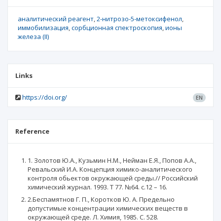
аналитический реагент
2-нитрозо-5-метоксифенол
иммобилизация
сорбционная спектроскопия
ионы
железа (II)
Links
https://doi.org/
EN
Reference
1. Золотов Ю.А., Кузьмин Н.М., Нейман Е.Я., Попов А.А.,
Ревальский И.А. Концепция химико-аналитического
контроля обьектов окружающей среды.// Российский
химический журнал. 1993. Т 77. №64. с.12 – 16.
2.Беспамятнов Г. П., Коротков Ю. А. Предельно
допустимые концентрации химических веществ в
окружающей среде. Л. Химия, 1985. С. 528.