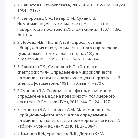
3. Решетов В. Вокруг света, 2007, № 4, С. 84-92. М.: Наука,
1984, 171 с. \
4. Запорожец О.А., Гавер О.М., Сухан В.В.
Иммобилизация аналитических реагентов на
поверхности носителей //Успехи химии. - 1997. - Т.66.-
№ 7. С.4.
5. Лебедь Н.Б., Планк А.Б. Экспресс-тест для
обнаружения и полуколичественного определения
суммы тяжелых металлов в водах // Журн.
аналит.химии. - 1997. - Т.52. - № 6.- С.643-646.
6. Брыкина Г.Д., Смирнова И.П. «Оптика и
спектроскопия». Определение микроколичеств
алюминия в сточных водах методом твердофазной
спектрофотометрии. 1991, Т.70, вып.4, - 270 с.
7.Сманова З.А. Сорбционно – фотометрическое
определение меди на поверхности полимерного
носителя. // Вестник НУУз, 2011. №4. С. 124 – 127.
8. Сманова З.А., Геворгян А.М., Мамажанова Г.А.
Сорбционно-фотометрическое определение
алюминия на поверхности полимерного носителя //
Узб.хим.журн.-Ташкент, 2010. № 2.-С.38-41.
9.Тихонов В.Н., Ермоленко Л. В., Дедков Ю.М.