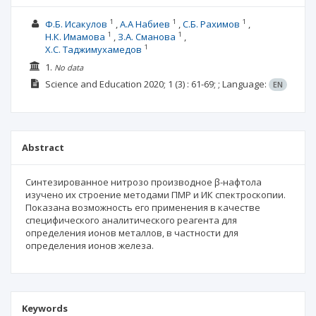
1
1
1
Ф.Б. Исакулов
А.А Набиев
С.Б. Рахимов
1
1
Н.К. Имамова
З.А. Сманова
1
Х.С. Таджимухамедов
1.
No data
Science and Education
2020; 1
(3)
: 61-69;
;
Language:
EN
Abstract
Синтезированное нитрозо производное β-нафтола
изучено их строение методами ПМР и ИК спектроскопии.
Показана возможность его применения в качестве
специфического аналитического реагента для
определения ионов металлов, в частности для
определения ионов железа.
Keywords