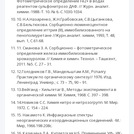
Фотометрическое определение Fe2+ в водах
реагентом сульфонитрозо ДАФ. // Журн. аналит.
химии.-1988.-Т. 10.-№ 6.-C.1030-1034.
10. Н.А.Назаренко, Ж.Н.Грабовская, С.В.Цыганкова,
С.В.Бельтюкова. Сорбционно-люминесцентное
определение иттрия (III), иммобилизованного на
пенополиуретане //Журн.аналит. химии, 1993, Т. 48,
вып. 1, С.61-68.
11. Сманова З. А. Сорбционно – фотометрическое
определения железа иммобилизованным
хромазуролом. // Химия и химич. Технол. – Ташкент,
2011. №5. С. 27 – 31.
12.Голодников Г.В., Мандельштам А.М., Рспалгу
Практикум по органическому синтезу// 1976. Изд.
Ленинград. Универ.; с. 73 – 75, 90 – 91.
13.Вейганд – Хильгетаг В., Методы экисперимента в
органической химии. М. Химия, 1968. С. 397 – 398.
14.Новиков С.С. Химия нитро и нитрозогрупп. М. Мир.
1972. С. 154 – 224.
15. Накамото К. Инфракрасные спектры
неорганических и координационных соединений. -М.:
Мир, 1966.198-208с.
16. Казицина Л.А., Куплетская Н.Б. Применение УФ-, ИК-,