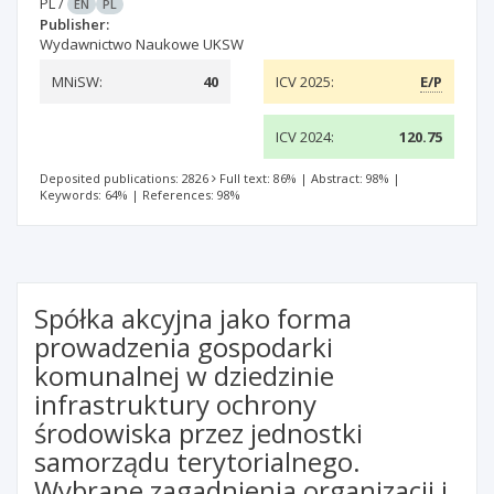
PL
/
EN
PL
Publisher:
Wydawnictwo Naukowe UKSW
MNiSW:
40
ICV 2025:
E/P
ICV 2024:
120.75
Deposited publications: 2826
Full text: 86%
|
Abstract: 98%
|
Keywords: 64%
|
References: 98%
Spółka akcyjna jako forma
prowadzenia gospodarki
komunalnej w dziedzinie
infrastruktury ochrony
środowiska przez jednostki
samorządu terytorialnego.
Wybrane zagadnienia organizacji i