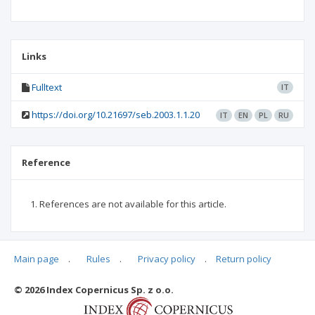
Links
Fulltext
IT
https://doi.org/10.21697/seb.2003.1.1.20
IT
EN
PL
RU
Reference
References are not available for this article.
Main page
.
Rules
.
Privacy policy
.
Return policy
Articles quoting
© 2026 Index Copernicus Sp. z o.o.
No data