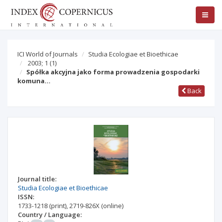
ICI World of Journals
Studia Ecologiae et Bioethicae
2003; 1
(1)
Spółka akcyjna jako forma prowadzenia gospodarki
komuna…
Back
Journal title:
Studia Ecologiae et Bioethicae
ISSN:
1733-1218
(print)
,
2719-826X
(online)
Country / Language: