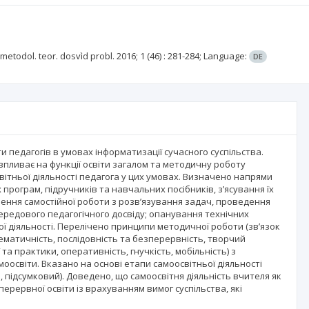
 metodol. teor. dosvìd probl.
2016; 1
(46)
: 281-284;
Language:
DE
педагогів в умовах інформатизації сучасного суспільства.
впливає на функції освіти загалом та методичну роботу
вітньої діяльності педагога у цих умовах. Визначено напрями
програм, підручників та навчальних посібників, з’ясування їх
нення самостійної роботи з розв’язування задач, проведення
передового педагогічного досвіду; опанування технічних
ї діяльності. Перелічено принципи методичної роботи (зв’язок
тематичність, послідовність та безперервність, творчий
 та практики, оперативність, гнучкість, мобільність) з
моосвіти. Вказано на основі етапи самоосвітньої діяльності
й, підсумковий). Доведено, що самоосвітня діяльність вчителя як
ерервної освіти із врахуванням вимог суспільства, які