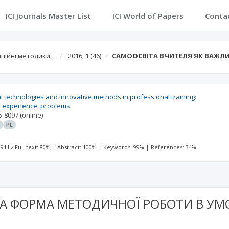
ICI Journals Master List
ICI World of Papers
Conta
ваційні методики…
2016; 1
(46)
САМООСВІТА ВЧИТЕЛЯ ЯК ВАЖЛ
 technologies and innovative methods in professional training:
, experience, problems
5-8097
(online)
N
PL
 911
Full text: 80%
|
Abstract: 100%
|
Keywords: 99%
|
References: 34%
ВА ФОРМА МЕТОДИЧНОЇ РОБОТИ В УМ