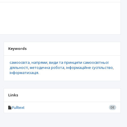
Keywords
самоосвіта
напрями
види та принципи самоосвітньої
діяльності
методична робота
інформаційне суспільство
інформатизація.
Links
Fulltext
DE