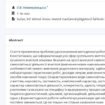
1
О.В. Невмержицька
1.
No data
Sučas. ìnf. tehnol. ìnnov. metod. navčannâ pìdgotovcì fahìvcìv:
Abstract
Стаття присвячена проблемі удосконалення методичної роботи 
Констатовано, що інформатизація усіх сфер суспільного життя 
сучасного вчителя зокрема. Вказано на зростання ролі самоос
самоосвітньої діяльності вчителя (вивчення нових навчальних 
особливостей і вимог; вивчення додаткового матеріалу; здійс
лабораторних і практичних робіт, дослідів і вправ; вивчення 
засобів навчання тощо). Охарактеризовано види самоосвітньо
з життям, науковість, системність, комплексний характер, сис
характер самоосвітньої діяльності, конкретність, єдність теорії
учителями та вказано на специфіку їх врахування у процесі са
педагога (діагностичний, цільовий, організаційний, діяльнісни
одна з форм методичної роботи забезпечує реалізацію ідеї неп
постійно змінюються. Це не тільки і не стільки засвоєння ново