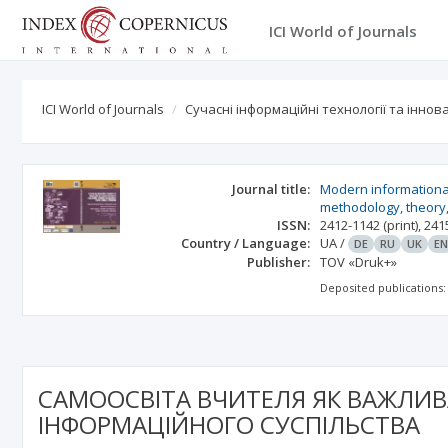
ICI World of Journals
ICI World of Journals
Сучасні інформаційні технології та інно
Journal title:
Modern informational
methodology, theory
ISSN:
2412-1142
(print)
,
241
Country / Language:
UA
/
DE
RU
UK
E
Publisher:
TOV «Druk+»
Deposited publications:
САМООСВІТА ВЧИТЕЛЯ ЯК ВАЖЛИ
ІНФОРМАЦІЙНОГО СУСПІЛЬСТВА