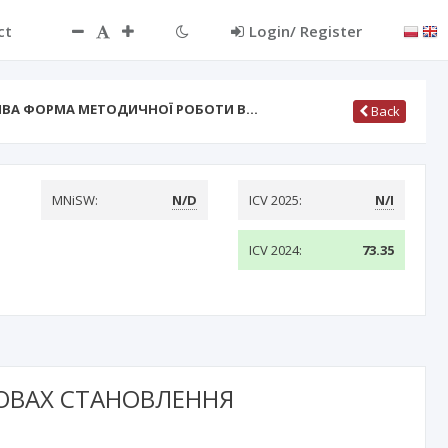
ct
Login/ Register
ИВА ФОРМА МЕТОДИЧНОЇ РОБОТИ В…
Back
MNiSW:
N/D
ICV 2025:
N/I
ICV 2024:
73.35
ОВАХ СТАНОВЛЕННЯ