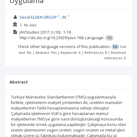
Uygulama
1
1
Seval ELDEN ÜRGÜP
M.
1.
No data
JAVStudies
2017; 3
(10)
: 1-19;
http://dx.doi.org/10.23929/javs.168;
Language:
TR
Check other language versions of this publication:
EN
Full
text: No | Abstract: Yes | Keywords: 4 | References: 8 | Resolved
references: 0
Abstract
Türkiye Muhasebe Standartlarının (TMS) uygulanmasıyla
birlikte, işletmelerin maliyet yöntemleri de, üretilen mamulün
maliyetlerinin farklı hesaplanmasına sebep olmuştur.
Çalışmada işletmenin VUK’a göre hesaplanan mamul
maliyetlerinin TMS’ye göre nasıl dönüştürüleceği konusunda
bir işletmede örnek uygulama yapılmıştır. Çalışmaya konu olan
üretim işletmesinin vagon üretim, vagon onarım ve metal işleri
olmak üzere üç fabrikası bulunmaktadır. Çalışmada bu üç