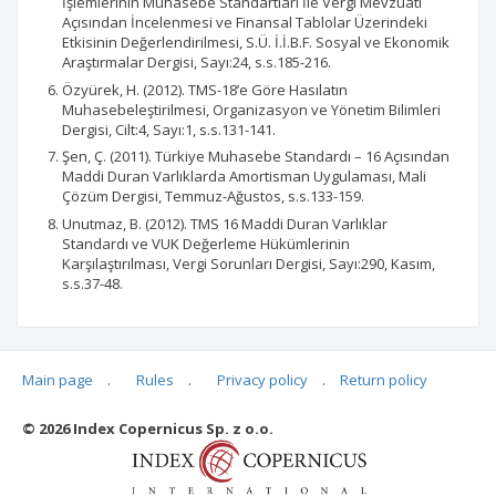
İşlemlerinin Muhasebe Standartları İle Vergi Mevzuatı
Açısından İncelenmesi ve Finansal Tablolar Üzerindeki
Etkisinin Değerlendirilmesi, S.Ü. İ.İ.B.F. Sosyal ve Ekonomik
Araştırmalar Dergisi, Sayı:24, s.s.185-216.
Özyürek, H. (2012). TMS-18’e Göre Hasılatın
Muhasebeleştirilmesi, Organizasyon ve Yönetim Bilimleri
Dergisi, Cilt:4, Sayı:1, s.s.131-141.
Şen, Ç. (2011). Türkiye Muhasebe Standardı – 16 Açısından
Maddi Duran Varlıklarda Amortisman Uygulaması, Mali
Çözüm Dergisi, Temmuz-Ağustos, s.s.133-159.
Unutmaz, B. (2012). TMS 16 Maddi Duran Varlıklar
Standardı ve VUK Değerleme Hükümlerinin
Karşılaştırılması, Vergi Sorunları Dergisi, Sayı:290, Kasım,
s.s.37-48.
Main page
.
Rules
.
Privacy policy
.
Return policy
Articles quoting
© 2026 Index Copernicus Sp. z o.o.