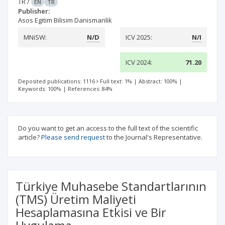
TR
/
EN
TR
Publisher:
Asos Egitim Bilisim Danismanlik
MNiSW:
N/D
ICV 2025:
N/I
ICV 2024:
71.20
Deposited publications: 1116
Full text: 1%
|
Abstract: 100%
|
Keywords: 100%
|
References: 84%
Do you want to get an access to the full text of the scientific
article?
Please send request
to the Journal's Representative.
Türkiye Muhasebe Standartlarının
(TMS) Üretim Maliyeti
Hesaplamasına Etkisi ve Bir