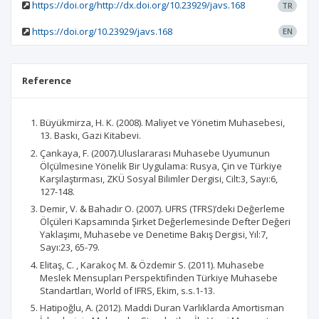
https://doi.org/http://dx.doi.org/10.23929/javs.168
TR
https://doi.org/10.23929/javs.168
EN
Reference
Büyükmirza, H. K. (2008). Maliyet ve Yönetim Muhasebesi,
13. Baskı, Gazi Kitabevi.
Çankaya, F. (2007).Uluslararası Muhasebe Uyumunun
Ölçülmesine Yönelik Bir Uygulama: Rusya, Çin ve Türkiye
Karşılaştırması, ZKÜ Sosyal Bilimler Dergisi, Cilt:3, Sayı:6,
127-148.
Demir, V. & Bahadır O. (2007). UFRS (TFRS)’deki Değerleme
Ölçüleri Kapsamında Şirket Değerlemesinde Defter Değeri
Yaklaşımı, Muhasebe ve Denetime Bakış Dergisi, Yıl:7,
Sayı:23, 65-79.
Elitaş, C. , Karakoç M. & Özdemir S. (2011). Muhasebe
Meslek Mensupları Perspektifinden Türkiye Muhasebe
Standartları, World of IFRS, Ekim, s.s.1-13.
Hatipoğlu, A. (2012). Maddi Duran Varlıklarda Amortisman