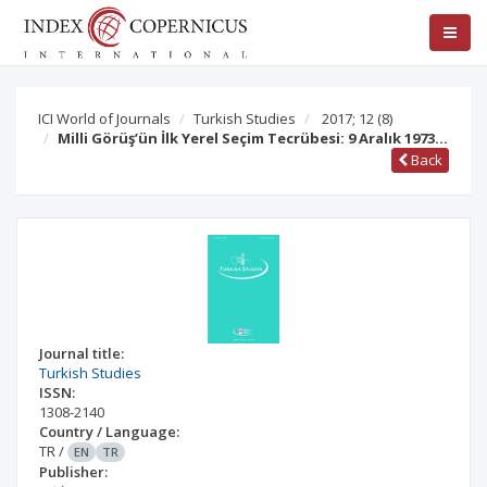
ICI World of Journals
Turkish Studies
2017; 12
(8)
Milli Görüş’ün İlk Yerel Seçim Tecrübesi: 9 Aralık 1973…
Back
Journal title:
Turkish Studies
ISSN:
1308-2140
Country / Language:
TR
/
EN
TR
Publisher: