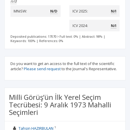
n/d
MNiSW:
N/D
ICV 2025:
N/I
ICV 2024:
N/I
Deposited publications: 17070
Full text: 0%
|
Abstract: 98%
|
Keywords: 100%
|
References: 0%
Do you want to get an access to the full text of the scientific
article?
Please send request
to the Journal's Representative.
Milli Görüş’ün İlk Yerel Seçim
Tecrübesi: 9 Aralık 1973 Mahalli
Seçimleri
1
Tahsin HAZIRBULAN