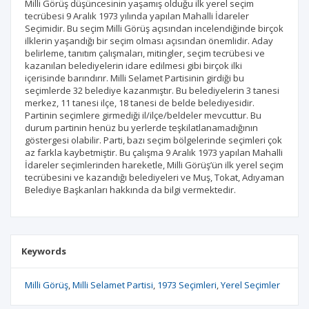
Milli Görüş düşüncesinin yaşamış olduğu ilk yerel seçim
tecrübesi 9 Aralık 1973 yılında yapılan Mahalli İdareler
Seçimidir. Bu seçim Milli Görüş açısından incelendiğinde birçok
ilklerin yaşandığı bir seçim olması açısından önemlidir. Aday
belirleme, tanıtım çalışmaları, mitingler, seçim tecrübesi ve
kazanılan belediyelerin idare edilmesi gibi birçok ilki
içerisinde barındırır. Milli Selamet Partisinin girdiği bu
seçimlerde 32 belediye kazanmıştır. Bu belediyelerin 3 tanesi
merkez, 11 tanesi ilçe, 18 tanesi de belde belediyesidir.
Partinin seçimlere girmediği il/ilçe/beldeler mevcuttur. Bu
durum partinin henüz bu yerlerde teşkilatlanamadığının
göstergesi olabilir. Parti, bazı seçim bölgelerinde seçimleri çok
az farkla kaybetmiştir. Bu çalışma 9 Aralık 1973 yapılan Mahalli
İdareler seçimlerinden hareketle, Milli Görüş’ün ilk yerel seçim
tecrübesini ve kazandığı belediyeleri ve Muş, Tokat, Adıyaman
Belediye Başkanları hakkında da bilgi vermektedir.
Keywords
Milli Görüş
Milli Selamet Partisi
1973 Seçimleri
Yerel Seçimler