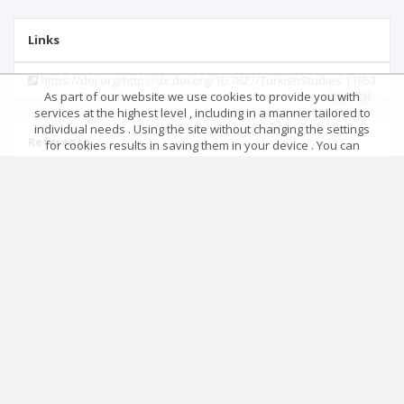
Links
https://doi.org/http://dx.doi.org/10.7827/TurkishStudies.11953
As part of our website we use cookies to provide you with
TR
EN
services at the highest level , including in a manner tailored to
individual needs . Using the site without changing the settings
Reference
for cookies results in saving them in your device . You can
change cookies’ settings any time you want in your web
browser. More details in our Cookies Policy
No data
Got it!
Main page
.
Rules
.
Privacy policy
.
Return policy
Articles quoting
© 2026 Index Copernicus Sp. z o.o.
No data