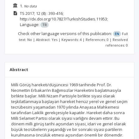
1.
No data
TS
2017; 12
(8)
: 393-416;
http://dx.doi.org/10.7827/TurkishStudies.11953;
Language:
TR
Check other language versions of this publication:
EN
Full
text: No | Abstract: Yes | Keywords: 4 | References: 0 | Resolved
references: 0
Abstract
Milli Görüş hareketi/düşüncesi 1969 tarihinde Prof. Dr.
Necmettin Erbakan’ın Bağımsızlar Hareketini başlatmasıyla
birlikte başlar. Milli Nizam Partisiyle birlikte siyasi olarak
teşkilatlanmaya başlayan hareket henüz yerel ve genel seçim
tecrübesini yaşamadan 1970 yılında Anayasa Mahkemesi
tarafından Laiklik gerekçesiyle kapatılır. Hareket daha sonra
Milli Selamet Partisi olarak siyasi varlığını devam ettirir. Bu
dönem milli görüş tarihi açısından siyasi, idari ve genel olarak
büyük tecrübelerin yaşandığı ve bir sonraki siyasi partilerin
kurulmasına öncülük etmesi açısından önemli bir dönemdir.