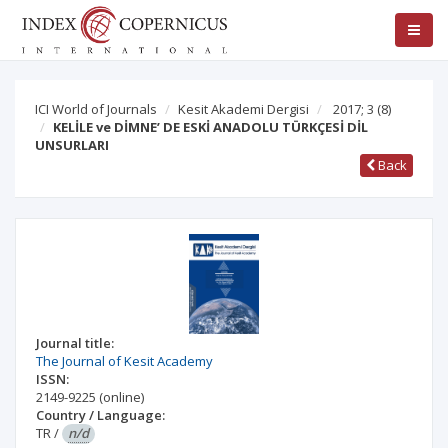
ICI World of Journals
Kesit Akademi Dergisi
2017; 3
(8)
KELİLE ve DİMNE’ DE ESKİ ANADOLU TÜRKÇESİ DİL
UNSURLARI
Back
Journal title:
The Journal of Kesit Academy
ISSN:
2149-9225
(online)
Country / Language:
TR
/
n/d