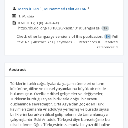
1
1
Metin İLHAN
Muhammed Felat AKTAN
1.
No data
KAD
2017; 3
(8)
: 491-498;
http://dx.doi.org/10.18020/kesit.1319;
Language:
TR
Check other language versions of this publication:
EN
Full
text: No | Abstract: Yes | Keywords: 5 | References: 0 | Resolved
references: 0
Abstract
Türkler’in farklı coğrafyalarda yaşam sürmeleri onların
kültürüne, diline ve dinsel yaşamlarına büyük bir etkide
bulunmuştur. Özellikle dilsel gelişmeler ve değişmeler,
Türkler’in kurduğu siyasi birliklerle doğru bir orantı
düzleminde seyretmiştir. Orta Asya’dan göç eden Türk
kavimleri zamanla Anadolu’ya yerleşmiş ve burada siyasi
birliklerini kurarken dilsel gelişmelerini de tamamlamaya
çalışmışlardır. Eski Anadolu Türkçesi diye bahsettiğimiz bu
dilsel dönem Oğuz Türkçesinin zamanla bir yazı dili haline