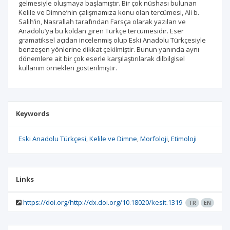
gelmesiyle oluşmaya başlamıştır. Bir çok nüshası bulunan
Kelile ve Dimne’nin çalışmamıza konu olan tercümesi, Ali b.
Salih’in, Nasrallah tarafından Farsça olarak yazılan ve
Anadolu’ya bu koldan giren Türkçe tercümesidir. Eser
gramatiksel açıdan incelenmiş olup Eski Anadolu Türkçesiyle
benzeşen yönlerine dikkat çekilmiştir. Bunun yanında aynı
dönemlere ait bir çok eserle karşılaştırılarak dilbilgisel
kullanım örnekleri gösterilmiştir.
Keywords
Eski Anadolu Türkçesi
Kelile ve Dimne
Morfoloji
Etimoloji
Links
https://doi.org/http://dx.doi.org/10.18020/kesit.1319
TR
EN