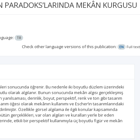
İN PARADOKS’LARINDA MEKÂN KURGUSU
nguage:
TR
Check other language versions of this publication:
EN
Full tex
mleri sonucunda öğrenir. Bu nedenle iki boyutlu düzlem üzerindeki
utlu olarak algılanır. Bunun sonucunda mekân algısı gerçekleşmiş
 yanılsaması, derinlik, boyut, perspektif, renk ve ton gibi tasarım
asarım öğesi olarak mekânın kullanımı ve Escher’in tasarımlarındaki
ilmiştir. Özellikle görsel algılama ile ilgili konular kapsamında
ün gerçeklikleri, var olan algıları ve kuralları yerle bir eden
rinde, etkili bir perspektif kullanımıyla üç boyutlu figür ve mekân