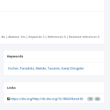
t: No | Abstract: Yes | Keywords: 5 | References: 0 | Resolved references: 0
Keywords
Escher
Paradoks
Mekân
Tasarım
Garip Döngüler
Links
https://doi.org/http://dx.doi.org/10.18020/kesit.65
TR
EN