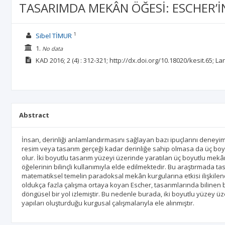
TASARIMDA MEKÂN ÖĞESİ: ESCHER’
1
Sibel TİMUR
1.
No data
KAD
2016; 2
(4)
: 312-321;
http://dx.doi.org/10.18020/kesit.65;
La
Abstract
İnsan, derinliği anlamlandırmasını sağlayan bazı ipuçlarını deneyi
resim veya tasarım gerçeği kadar derinliğe sahip olmasa da üç boy
olur. İki boyutlu tasarım yüzeyi üzerinde yaratılan üç boyutlu mekân
öğelerinin bilinçli kullanımıyla elde edilmektedir. Bu araştırmada t
matematiksel temelin paradoksal mekân kurgularına etkisi ilişkilendir
oldukça fazla çalışma ortaya koyan Escher, tasarımlarında bilinen büt
döngüsel bir yol izlemiştir. Bu nedenle burada, iki boyutlu yüzey üze
yapıları oluşturduğu kurgusal çalışmalarıyla ele alınmıştır.