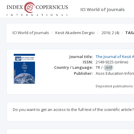
ICI World of Journals
ICI World of Journals
Kesit Akademi Dergisi
2016; 2
(4)
TAS
Journal title:
The Journal of Kesit
ISSN:
2149-9225
(online)
Country / Language:
TR
/
n/d
Publisher:
Asos Education Info
Deposited publications:
Do you want to get an access to the full text of the scientific article