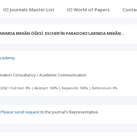
ICI Journals Master List
ICI World of Papers
Conta
ARIMDA MEKÂN ÖĞESİ: ESCHER’İN PARADOKS’LARINDA MEKÂN…
 Academy
rmation Consultancy / Academic Communication
 2262
Full text: 0%
|
Abstract: 100%
|
Keywords: 100%
|
References: 0%
?
Please send request
to the Journal's Representative.