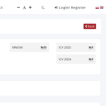
ct
Login/ Register
Back
MNiSW:
N/D
ICV 2025:
N/I
ICV 2024:
N/I