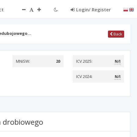
ct
Login/ Register
rzedubojowego…
Back
MNiSW:
20
ICV 2025:
N/I
ICV 2024:
N/I
a drobiowego