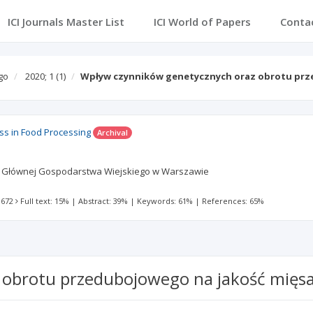
ICI Journals Master List
ICI World of Papers
Conta
go
2020; 1
(1)
Wpływ czynników genetycznych oraz obrotu p
ss in Food Processing
Archival
 Głównej Gospodarstwa Wiejskiego w Warszawie
 672
Full text: 15%
|
Abstract: 39%
|
Keywords: 61%
|
References: 65%
 obrotu przedubojowego na jakość mięs