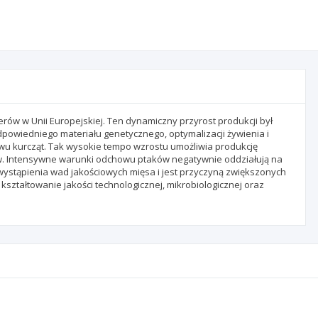
rów w Unii Europejskiej. Ten dynamiczny przyrost produkcji był
dpowiedniego materiału genetycznego, optymalizacji żywienia i
 kurcząt. Tak wysokie tempo wzrostu umożliwia produkcję
w. Intensywne warunki odchowu ptaków negatywnie oddziałują na
 wystąpienia wad jakościowych mięsa i jest przyczyną zwiększonych
kształtowanie jakości technologicznej, mikrobiologicznej oraz