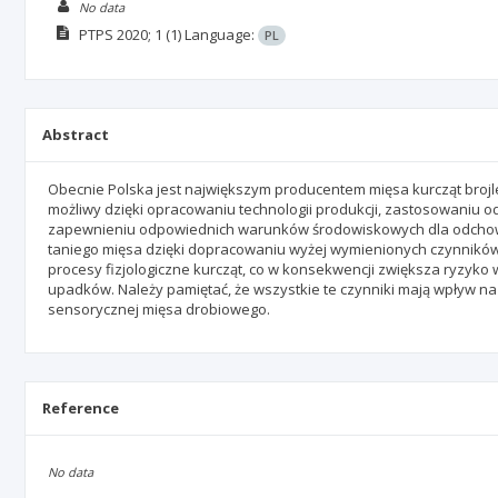
No data
PTPS
2020; 1
(1)
Language:
PL
Abstract
Obecnie Polska jest największym producentem mięsa kurcząt brojle
możliwy dzięki opracowaniu technologii produkcji, zastosowaniu o
zapewnieniu odpowiednich warunków środowiskowych dla odchowu
taniego mięsa dzięki dopracowaniu wyżej wymienionych czynnikó
procesy fizjologiczne kurcząt, co w konsekwencji zwiększa ryzyko
upadków. Należy pamiętać, że wszystkie te czynniki mają wpływ na 
sensorycznej mięsa drobiowego.
Reference
No data