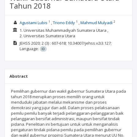
Tahun 2018
1
1
2
Agustami Lubis
Triono Eddy
Mahmud Mulyadi
1. Universitas Muhammadiyah Sumatera Utara ,
2. Universitas Sumatera Utara
JEHSS
2020; 2
(3)
: 607-618;
10.34007/jehss.v2i3.127;
Language:
ID
Abstract
Pemilihan gubernur dan wakil gubernur Sumatera Utara pada
tahun 2018 merupkan proses memilih orang untuk
menduduki jabatan melalui mekanisme dan proses
demokrasi yang jujur dan adil. Dalam proses pelaksanaan
pemilu pemilu banyak terjadi pelanggaran-pelanggaran baik
pelanggaran bersifat administrasi, maupun bersifat tindak
pidana. Penelitian ini bertujuan untuk untuk menganalisis
pengaturan tindak pidana pemilu pada pemilihan gubernur
dan wakil gubernur propinsi Sumatera Utara menurut UU No.