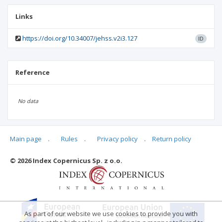
Links
https://doi.org/10.34007/jehss.v2i3.127
ID
Reference
No data
Main page
.
Rules
.
Privacy policy
.
Return policy
Articles quoting
© 2026 Index Copernicus Sp. z o.o.
No data
As part of our website we use cookies to provide you with