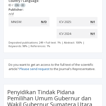
Country / Language:
ID
/
EN
ID
Publisher:
n/d
MNiSW:
N/D
ICV 2025:
N/I
ICV 2024:
N/I
Deposited publications: 249
Full text: 1%
|
Abstract: 100%
|
Keywords: 98%
|
References: 1%
Do you want to get an access to the full text of the scientific
article?
Please send request
to the Journal's Representative.
Penyidikan Tindak Pidana
Pemilihan Umum Gubernur dan
Wakil Gubernur Sumatera Utara