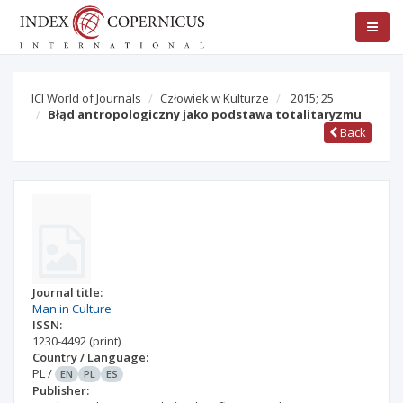
ICI World of Journals
Człowiek w Kulturze
2015; 25
Błąd antropologiczny jako podstawa totalitaryzmu
Back
Journal title:
Man in Culture
ISSN:
1230-4492
(print)
Country / Language:
PL
/
EN
PL
ES
Publisher: