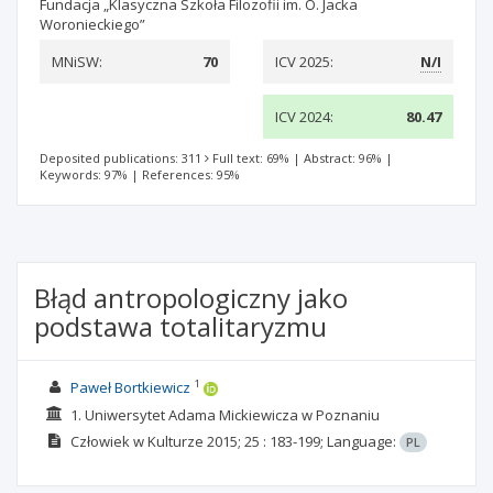
Fundacja „Klasyczna Szkoła Filozofii im. O. Jacka
Woronieckiego”
MNiSW:
70
ICV 2025:
N/I
ICV 2024:
80.47
Deposited publications: 311
Full text: 69%
|
Abstract: 96%
|
Keywords: 97%
|
References: 95%
Błąd antropologiczny jako
podstawa totalitaryzmu
1
Paweł Bortkiewicz
1. Uniwersytet Adama Mickiewicza w Poznaniu
Człowiek w Kulturze
2015; 25
: 183-199;
Language:
PL