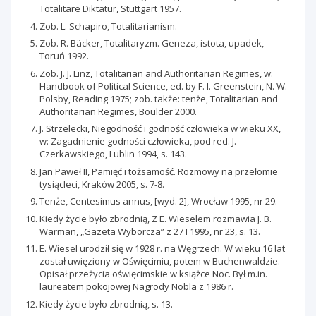
Totalitäre Diktatur, Stuttgart 1957.
Zob. L. Schapiro, Totalitarianism.
Zob. R. Bäcker, Totalitaryzm. Geneza, istota, upadek,
Toruń 1992.
Zob. J. J. Linz, Totalitarian and Authoritarian Regimes, w:
Handbook of Political Science, ed. by F. I. Greenstein, N. W.
Polsby, Reading 1975; zob. także: tenże, Totalitarian and
Authoritarian Regimes, Boulder 2000.
J. Strzelecki, Niegodność i godność człowieka w wieku XX,
w: Zagadnienie godności człowieka, pod red. J.
Czerkawskiego, Lublin 1994, s. 143.
Jan Paweł II, Pamięć i tożsamość. Rozmowy na przełomie
tysiącleci, Kraków 2005, s. 7-8.
Tenże, Centesimus annus, [wyd. 2], Wrocław 1995, nr 29.
Kiedy życie było zbrodnią, Z E. Wieselem rozmawia J. B.
Warman, „Gazeta Wyborcza” z 27 I 1995, nr 23, s. 13.
E. Wiesel urodził się w 1928 r. na Węgrzech. W wieku 16 lat
został uwięziony w Oświęcimiu, potem w Buchenwaldzie.
Opisał przeżycia oświęcimskie w książce Noc. Był m.in.
laureatem pokojowej Nagrody Nobla z 1986 r.
Kiedy życie było zbrodnią, s. 13.