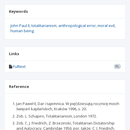
Keywords
John Paul II
totalitarianism
anthropological error
moral evil
human being.
Links
Fulltext
PL
Reference
Jan Paweł II, Dar i tajemnica. W pięćdziesiątą rocznicę moich
święceń kapłańskich, Kraków 1996, s. 20.
Zob. L. Schapiro, Totalitarianism, London 1972.
Zob. C. J. Friedrich, Z. Brzezinski, Totalitarian Dictatorship
and Autocracy, Cambridge 1956; por. także: C. J. Friedrich,