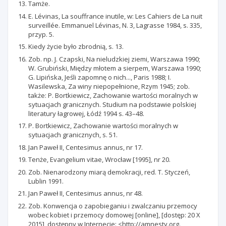
Tamże.
E. Lévinas, La souffrance inutile, w: Les Cahiers de La nuit
surveillée. Emmanuel Lévinas, N. 3, Lagrasse 1984, s. 335,
przyp. 5.
Kiedy życie było zbrodnią, s. 13.
Zob. np. J. Czapski, Na nieludzkiej ziemi, Warszawa 1990;
W. Grubiński, Między młotem a sierpem, Warszawa 1990;
G. Lipińska, Jeśli zapomnę o nich..., Paris 1988; I.
Wasilewska, Za winy niepopełnione, Rzym 1945; zob.
także: P. Bortkiewicz, Zachowanie wartości moralnych w
sytuacjach granicznych. Studium na podstawie polskiej
literatury łagrowej, Łódź 1994 s. 43–48.
P. Bortkiewicz, Zachowanie wartości moralnych w
sytuacjach granicznych, s. 51.
Jan Paweł II, Centesimus annus, nr 17.
Tenże, Evangelium vitae, Wrocław [1995], nr 20.
Zob. Nienarodzony miarą demokracji, red. T. Styczeń,
Lublin 1991.
Jan Paweł II, Centesimus annus, nr 48.
Zob. Konwencja o zapobieganiu i zwalczaniu przemocy
wobec kobiet i przemocy domowej [online], [dostęp: 20 X
2015], dostępny w Internecie: <http://amnesty.org.