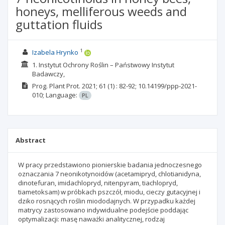
honeys, melliferous weeds and
guttation fluids
1
Izabela Hrynko
1. Instytut Ochrony Roślin – Państwowy Instytut
Badawczy,
Prog. Plant Prot.
2021; 61
(1)
: 82-92;
10.14199/ppp-2021-
010;
Language:
PL
Abstract
W pracy przedstawiono pionierskie badania jednoczesnego
oznaczania 7 neonikotynoidów (acetamipryd, chlotianidyna,
dinotefuran, imidachlopryd, nitenpyram, tiachlopryd,
tiametoksam) w próbkach pszczół, miodu, cieczy gutacyjnej i
dziko rosnących roślin miododajnych. W przypadku każdej
matrycy zastosowano indywidualne podejście poddając
optymalizacji: masę naważki analitycznej, rodzaj