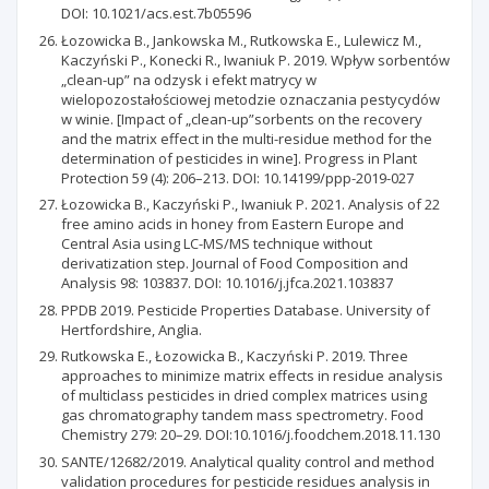
DOI: 10.1021/acs.est.7b05596
Łozowicka B., Jankowska M., Rutkowska E., Lulewicz M.,
Kaczyński P., Konecki R., Iwaniuk P. 2019. Wpływ sorbentów
„clean-up” na odzysk i efekt matrycy w
wielopozostałościowej metodzie oznaczania pestycydów
w winie. [Impact of „clean-up”sorbents on the recovery
and the matrix effect in the multi-residue method for the
determination of pesticides in wine]. Progress in Plant
Protection 59 (4): 206–213. DOI: 10.14199/ppp-2019-027
Łozowicka B., Kaczyński P., Iwaniuk P. 2021. Analysis of 22
free amino acids in honey from Eastern Europe and
Central Asia using LC-MS/MS technique without
derivatization step. Journal of Food Composition and
Analysis 98: 103837. DOI: 10.1016/j.jfca.2021.103837
PPDB 2019. Pesticide Properties Database. University of
Hertfordshire, Anglia.
Rutkowska E., Łozowicka B., Kaczyński P. 2019. Three
approaches to minimize matrix effects in residue analysis
of multiclass pesticides in dried complex matrices using
gas chromatography tandem mass spectrometry. Food
Chemistry 279: 20–29. DOI:10.1016/j.foodchem.2018.11.130
SANTE/12682/2019. Analytical quality control and method
validation procedures for pesticide residues analysis in