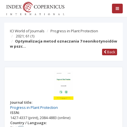
ICI World of Journals
Progress in Plant Protection
2021; 61
(1)
Optymalizacja metod oznaczania 7 neonikotynoidów
w pszc…
Back
Journal title:
Progress in Plant Protection
ISSN:
1427-4337
(print)
,
2084-4883
(online)
Country / Language: