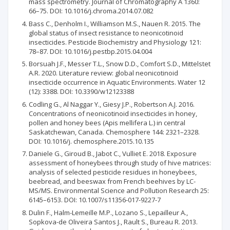
mass spectrometry. Journal of Chromatography A 1360:
66–75. DOI: 10.1016/j.chroma.2014.07.082
Bass C., Denholm I., Williamson M.S., Nauen R. 2015. The
global status of insect resistance to neonicotinoid
insecticides. Pesticide Biochemistry and Physiology 121:
78–87. DOI: 10.1016/j.pestbp.2015.04.004
Borsuah J.F., Messer T.L., Snow D.D., Comfort S.D., Mittelstet
A.R. 2020. Literature review: global neonicotinoid
insecticide occurrence in Aquatic Environments. Water 12
(12): 3388. DOI: 10.3390/w12123388
Codling G., Al Naggar Y., Giesy J.P., Robertson A.J. 2016.
Concentrations of neonicotinoid insecticides in honey,
pollen and honey bees (Apis mellifera L.) in central
Saskatchewan, Canada. Chemosphere 144: 2321–2328.
DOI: 10.1016/j. chemosphere.2015.10.135
Daniele G., Giroud B., Jabot C., Vulliet E. 2018. Exposure
assessment of honeybees through study of hive matrices:
analysis of selected pesticide residues in honeybees,
beebread, and beeswax from French beehives by LC-
MS/MS. Environmental Science and Pollution Research 25:
6145–6153. DOI: 10.1007/s11356-017-9227-7
Dulin F., Halm-Lemeille M.P., Lozano S., Lepailleur A.,
Sopkova-de Oliveira Santos J., Rault S., Bureau R. 2013.