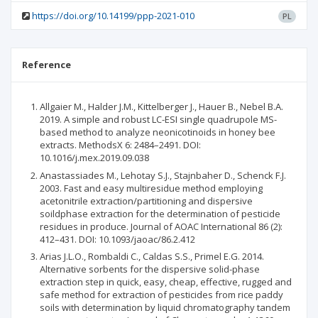
https://doi.org/10.14199/ppp-2021-010
PL
Reference
Allgaier M., Halder J.M., Kittelberger J., Hauer B., Nebel B.A.
2019. A simple and robust LC-ESI single quadrupole MS-
based method to analyze neonicotinoids in honey bee
extracts. MethodsX 6: 2484–2491. DOI:
10.1016/j.mex.2019.09.038
Anastassiades M., Lehotay S.J., Stajnbaher D., Schenck F.J.
2003. Fast and easy multiresidue method employing
acetonitrile extraction/partitioning and dispersive
soildphase extraction for the determination of pesticide
residues in produce. Journal of AOAC International 86 (2):
412–431. DOI: 10.1093/jaoac/86.2.412
Arias J.L.O., Rombaldi C., Caldas S.S., Primel E.G. 2014.
Alternative sorbents for the dispersive solid-phase
extraction step in quick, easy, cheap, effective, rugged and
safe method for extraction of pesticides from rice paddy
soils with determination by liquid chromatography tandem