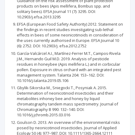
Guidance on the risk assessment of plant protection
products on bees (Apis mellifera, Bombus spp. and
solitary bees). EFSA Journal 11 (7): 3295. DOI:
10.2903/j.efsa.2013.3295
EFSA (European Food Safety Authority) 2012. Statement on
the findings in recent studies investigating sub-lethal
effects in bees of some neonicotinoids in consideration of
the uses currently authorised in Europe. EFSA Journal 10
(6): 2752. DOI: 10.2903/j. efsa.2012.2752
García-Valcárcel A.I., Martínez-Ferrer M.T., Campos-Rivela
J.M., Hernando Guil M.D. 2019. Analysis of pesticide
residues in honeybee (Apis mellifera L.) and in corbicular
pollen. Exposure in citrus orchard with an integrated pest
management system. Talanta 204: 153–162. DOI:
10.1016/j.talanta.2019.05.106
Gbylik-Sikorska M., Sniegocki T., Posyniak A. 2015.
Determination of neonicotinoid insecticides and their
metabolites inhoney bee and honey by liquid
chromatography tandem mass spectrometry. Journal of
Chromatography B 990: 132–140. DOI:
10.1016/j.jchromb.2015.03.016
Goulson D. 2013. An overview of the environmental risks
posed by neonicotinoid insecticides. Journal of Applied
Ecology 50 (4): 977–987. DOI: 10.1111/1365-2664.12111