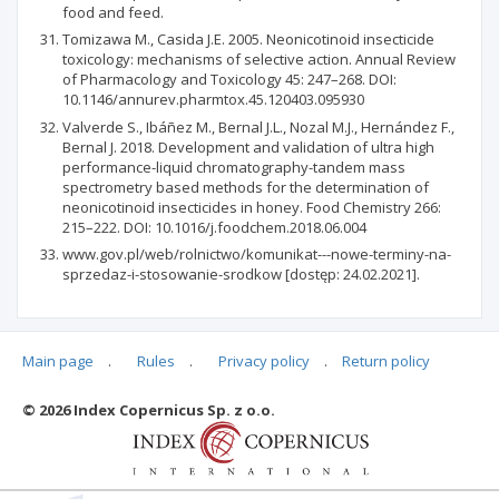
food and feed.
Tomizawa M., Casida J.E. 2005. Neonicotinoid insecticide
toxicology: mechanisms of selective action. Annual Review
of Pharmacology and Toxicology 45: 247–268. DOI:
10.1146/annurev.pharmtox.45.120403.095930
Valverde S., Ibáñez M., Bernal J.L., Nozal M.J., Hernández F.,
Bernal J. 2018. Development and validation of ultra high
performance-liquid chromatography-tandem mass
spectrometry based methods for the determination of
neonicotinoid insecticides in honey. Food Chemistry 266:
215–222. DOI: 10.1016/j.foodchem.2018.06.004
www.gov.pl/web/rolnictwo/komunikat---nowe-terminy-na-
sprzedaz-i-stosowanie-srodkow [dostęp: 24.02.2021].
Main page
.
Rules
.
Privacy policy
.
Return policy
Articles quoting
© 2026 Index Copernicus Sp. z o.o.
No data