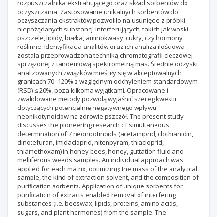
rozpuszczalnika ekstrahującego oraz skład sorbentów do
oczyszczania. Zastosowanie unikalnych sorbentów do
oczyszczania ekstraktów pozwoliło na usunięcie z próbki
niepożądanych substancji interferujących, takich jak woski
pszczele, lipidy, białka, aminokwasy, cukry, czy hormony
roślinne. Identyfikacja analitów oraz ich analiza ilościowa
została przeprowadzona techniką chromatografii cieczowej
sprzężonej z tandemową spektrometrią mas. Średnie odzyski
analizowanych związków mieściły się w akceptowalnych
granicach 70–120% z względnym odchyleniem standardowym
(RSD) ≤ 20%, poza kilkoma wyjątkami. Opracowane i
zwalidowane metody pozwolą wyjaśnić szereg kwestii
dotyczących potencjalnie negatywnego wpływu
neonikotynoidów na zdrowie pszczół. The present study
discusses the pioneering research of simultaneous
determination of 7 neonicotinoids (acetamiprid, clothianidin,
dinotefuran, imidacloprid, nitenpyram, thiacloprid,
thiamethoxam) in honey bees, honey, guttation fluid and
melliferous weeds samples. An individual approach was
applied for each matrix, optimizing: the mass of the analytical
sample, the kind of extraction solvent, and the composition of
purification sorbents. Application of unique sorbents for
purification of extracts enabled removal of interfering
substances (i.e. beeswax, lipids, proteins, amino acids,
sugars, and plant hormones) from the sample. The