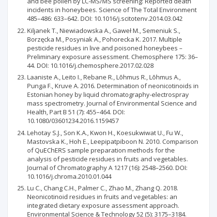
and bee pollen by LC-MS/MS screening: Reported death
incidents in honeybees. Science of The Total Environment
485–486: 633–642. DOI: 10.1016/j.scitotenv.2014.03.042
Kiljanek T., Niewiadowska A., Gaweł M., Semeniuk S.,
Borzęcka M., Posyniak A., Pohorecka K. 2017. Multiple
pesticide residues in live and poisoned honeybees –
Preliminary exposure assessment. Chemosphere 175: 36–
44. DOI: 10.1016/j.chemosphere.2017.02.028
Laaniste A., Leito I., Rebane R., Lõhmus R., Lõhmus A.,
Punga F., Kruve A. 2016. Determination of neonicotinoids in
Estonian honey by liquid chromatography-electrospray
mass spectrometry. Journal of Environmental Science and
Health, Part B 51 (7): 455–464. DOI:
10.1080/03601234.2016.1159457
Lehotay S.J., Son K.A., Kwon H., Koesukwiwat U., Fu W.,
Mastovska K., Hoh E., Leepipatpiboon N. 2010. Comparison
of QuEChERS sample preparation methods for the
analysis of pesticide residues in fruits and vegetables.
Journal of Chromatography A 1217 (16): 2548–2560. DOI:
10.1016/j.chroma.2010.01.044
Lu C., Chang C.H., Palmer C., Zhao M., Zhang Q. 2018.
Neonicotinoid residues in fruits and vegetables: an
integrated dietary exposure assessment approach.
Environmental Science & Technology 52 (5): 3175–3184.