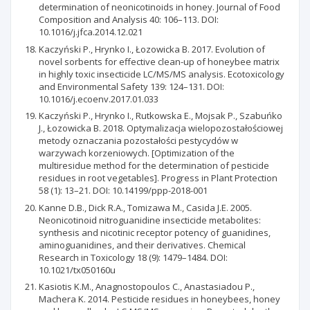
determination of neonicotinoids in honey. Journal of Food
Composition and Analysis 40: 106–113. DOI:
10.1016/j.jfca.2014.12.021
Kaczyński P., Hrynko I., Łozowicka B. 2017. Evolution of
novel sorbents for effective clean-up of honeybee matrix
in highly toxic insecticide LC/MS/MS analysis. Ecotoxicology
and Environmental Safety 139: 124–131. DOI:
10.1016/j.ecoenv.2017.01.033
Kaczyński P., Hrynko I., Rutkowska E., Mojsak P., Szabuńko
J., Łozowicka B. 2018. Optymalizacja wielopozostałościowej
metody oznaczania pozostałości pestycydów w
warzywach korzeniowych. [Optimization of the
multiresidue method for the determination of pesticide
residues in root vegetables]. Progress in Plant Protection
58 (1): 13–21. DOI: 10.14199/ppp-2018-001
Kanne D.B., Dick R.A., Tomizawa M., Casida J.E. 2005.
Neonicotinoid nitroguanidine insecticide metabolites:
synthesis and nicotinic receptor potency of guanidines,
aminoguanidines, and their derivatives. Chemical
Research in Toxicology 18 (9): 1479–1484. DOI:
10.1021/tx050160u
Kasiotis K.M., Anagnostopoulos C., Anastasiadou P.,
Machera K. 2014. Pesticide residues in honeybees, honey