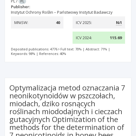
PL
/
PL
Publisher:
Instytut Ochrony Roślin – Państwowy Instytut Badawczy
MNiSW:
40
ICV 2025:
N/I
ICV 2024:
115.69
Deposited publications: 4776
Full text: 70%
|
Abstract: 71%
|
Keywords: 98%
|
References: 40%
Optymalizacja metod oznaczania 7
neonikotynoidów w pszczołach,
miodach, dziko rosnących
roślinach miododajnych i cieczach
gutacyjnych Optimization of the
methods for the determination of
7 neonicotinoids in honey bees,