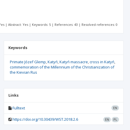
: Yes | Abstract: Yes | Keywords: 5 | References: 43 | Resolved references: 0
Keywords
Primate Józef Glemp
Katyń
Katyń massacre
cross in Katyń
commemoration of the Millennium of the Christianization of
the Kievian Rus
Links
Fulltext
EN
https://doi.org/10.30439/WST.2018.2.6
EN
PL