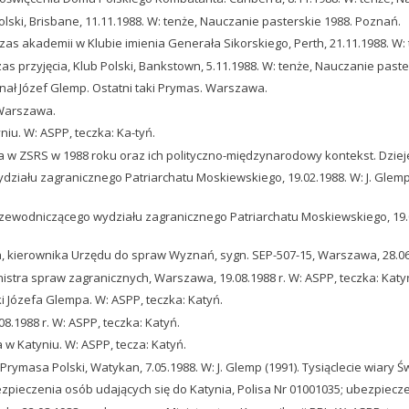
lski, Brisbane, 11.11.1988. W: tenże, Nauczanie pasterskie 1988. Poznań.
dczas akademii w Klubie imienia Generała Sikorskiego, Perth, 21.11.1988. W
zas przyjęcia, Klub Polski, Bankstown, 5.11.1988. W: tenże, Nauczanie past
dynał Józef Glemp. Ostatni taki Prymas. Warszawa.
 Warszawa.
iu. W: ASPP, teczka: Ka-tyń.
pa w ZSRS w 1988 roku oraz ich polityczno-międzynarodowy kontekst. Dziej
wydziału zagranicznego Patriarchatu Moskiewskiego, 19.02.1988. W: J. Glem
 przewodniczącego wydziału zagranicznego Patriarchatu Moskiewskiego, 19.02
, kierownika Urzędu do spraw Wyznań, sygn. SEP-507-15, Warszawa, 28.06.1
istra spraw zagranicznych, Warszawa, 19.08.1988 r. W: ASPP, teczka: Katy
Józefa Glempa. W: ASPP, teczka: Katyń.
.1988 r. W: ASPP, teczka: Katyń.
 w Katyniu. W: ASPP, tecza: Katyń.
rymasa Polski, Watykan, 7.05.1988. W: J. Glemp (1991). Tysiąclecie wiary
ieczenia osób udających się do Katynia, Polisa Nr 01001035; ubezpiecze