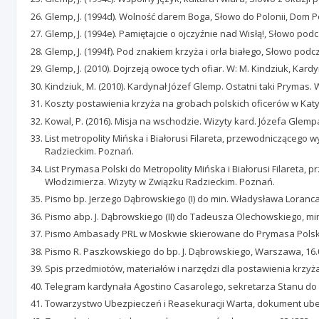
Glemp, J. (1994d). Wolność darem Boga, Słowo do Polonii, Dom Po
Glemp, J. (1994e). Pamiętajcie o ojczyźnie nad Wisłą!, Słowo po
Glemp, J. (1994f). Pod znakiem krzyża i orła białego, Słowo podc
Glemp, J. (2010). Dojrzeją owoce tych ofiar. W: M. Kindziuk, Kar
Kindziuk, M. (2010). Kardynał Józef Glemp. Ostatni taki Prymas.
Koszty postawienia krzyża na grobach polskich oficerów w Katyn
Kowal, P. (2016). Misja na wschodzie. Wizyty kard. Józefa Glem
List metropolity Mińska i Białorusi Filareta, przewodniczącego 
Radzieckim. Poznań.
List Prymasa Polski do Metropolity Mińska i Białorusi Filareta,
Włodzimierza. Wizyty w Związku Radzieckim. Poznań.
Pismo bp. Jerzego Dąbrowskiego (I) do min. Władysława Loranca
Pismo abp. J. Dąbrowskiego (II) do Tadeusza Olechowskiego, min
Pismo Ambasady PRL w Moskwie skierowane do Prymasa Polski 
Pismo R. Paszkowskiego do bp. J. Dąbrowskiego, Warszawa, 16.08
Spis przedmiotów, materiałów i narzędzi dla postawienia krzyża
Telegram kardynała Agostino Casarolego, sekretarza Stanu do P
Towarzystwo Ubezpieczeń i Reasekuracji Warta, dokument ubezp