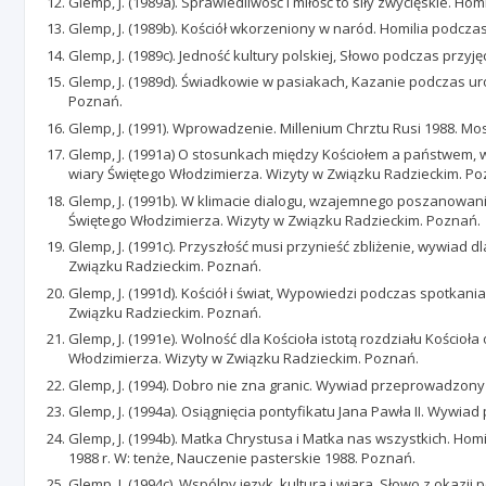
Glemp, J. (1989a). Sprawiedliwość i miłość to siły zwycięskie. 
Glemp, J. (1989b). Kościół wkorzeniony w naród. Homilia podcz
Glemp, J. (1989c). Jedność kultury polskiej, Słowo podczas prz
Glemp, J. (1989d). Świadkowie w pasiakach, Kazanie podczas ur
Poznań.
Glemp, J. (1991). Wprowadzenie. Millenium Chrztu Rusi 1988. Mo
Glemp, J. (1991a) O stosunkach między Kościołem a państwem, 
wiary Świętego Włodzimierza. Wizyty w Związku Radzieckim. Po
Glemp, J. (1991b). W klimacie dialogu, wzajemnego poszanowani
Świętego Włodzimierza. Wizyty w Związku Radzieckim. Poznań.
Glemp, J. (1991c). Przyszłość musi przynieść zbliżenie, wywiad 
Związku Radzieckim. Poznań.
Glemp, J. (1991d). Kościół i świat, Wypowiedzi podczas spotkani
Związku Radzieckim. Poznań.
Glemp, J. (1991e). Wolność dla Kościoła istotą rozdziału Kości
Włodzimierza. Wizyty w Związku Radzieckim. Poznań.
Glemp, J. (1994). Dobro nie zna granic. Wywiad przeprowadzon
Glemp, J. (1994a). Osiągnięcia pontyfikatu Jana Pawła II. Wywi
Glemp, J. (1994b). Matka Chrystusa i Matka nas wszystkich. Hom
1988 r. W: tenże, Nauczenie pasterskie 1988. Poznań.
Glemp, J. (1994c). Wspólny język, kultura i wiara, Słowo z oka