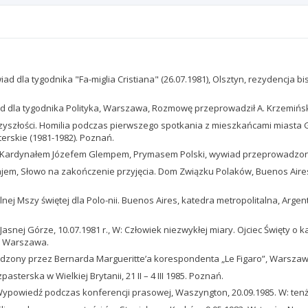
. Wywiad dla tygodnika "Fa-miglia Cristiana" (26.07.1981), Olsztyn, rezydenc
wiad dla tygodnika Polityka, Warszawa, Rozmowę przeprowadził A. Krzemińsk
 przyszłości. Homilia podczas pierwszego spotkania z mieszkańcami miasta
terskie (1981-1982). Poznań.
. Kardynałem Józefem Glempem, Prymasem Polski, wywiad przeprowadzony prz
rajem, Słowo na zakończenie przyjęcia. Dom Związku Polaków, Buenos Aires,
nej Mszy świętej dla Polo-nii. Buenos Aires, katedra metropolitalna, Argen
 Jasnej Górze, 10.07.1981 r., W: Człowiek niezwykłej miary. Ojciec Święty
. Warszawa.
dzony przez Bernarda Margueritte’a korespondenta „Le Figaro”, Warszawa, 
asterska w Wielkiej Brytanii, 21 II – 4 III 1985. Poznań.
 Wypowiedź podczas konferencji prasowej, Waszyngton, 20.09.1985. W: ten