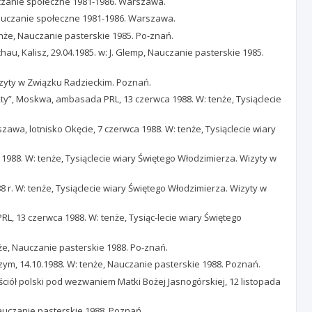
Nauczanie społeczne 1981-1986. Warszawa.
 Nauczanie społeczne 1981-1986. Warszawa.
enże, Nauczanie pasterskie 1985. Po-znań.
, Kalisz, 29.04.1985. w: J. Glemp, Nauczanie pasterskie 1985.
Wizyty w Związku Radzieckim. Poznań.
y”, Moskwa, ambasada PRL, 13 czerwca 1988. W: tenże, Tysiąclecie
wa, lotnisko Okęcie, 7 czerwca 1988. W: tenże, Tysiąclecie wiary
 1988. W: tenże, Tysiąclecie wiary Świętego Włodzimierza. Wizyty w
8 r. W: tenże, Tysiąclecie wiary Świętego Włodzimierza. Wizyty w
L, 13 czerwca 1988. W: tenże, Tysiąc-lecie wiary Świętego
że, Nauczanie pasterskie 1988. Po-znań.
Rzym, 14.10.1988. W: tenże, Nauczanie pasterskie 1988. Poznań.
ściół polski pod wezwaniem Matki Bożej Jasnogórskiej, 12 listopada
Nauczanie pasterskie 1988. Poznań.