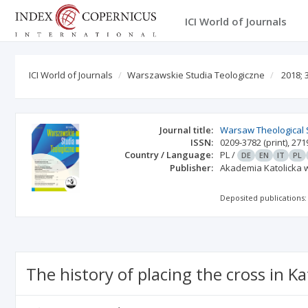
ICI World of Journals
ICI World of Journals
Warszawskie Studia Teologiczne
2018; 
Journal title:
Warsaw Theological 
ISSN:
0209-3782
(print)
,
271
Country / Language:
PL
/
DE
EN
IT
PL
Publisher:
Akademia Katolicka
Deposited publications:
The history of placing the cross in K