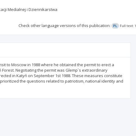
acji Medialnej i Dziennikarstwa
Check other language versions of this publication:
PL
Full text
visit to Moscow in 1988 where he obtained the permit to erect a
tyń Forest. Negotiating the permit was Glemp`s extraordinary
erected in Katyń on September 1st 1988. These measures constitute
 prioritized the questions related to patriotism, national identity and