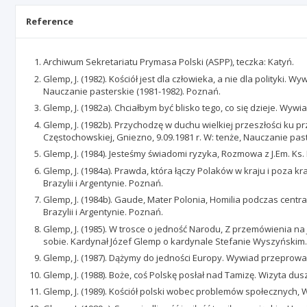
Reference
Archiwum Sekretariatu Prymasa Polski (ASPP), teczka: Katyń.
Glemp, J. (1982). Kościół jest dla człowieka, a nie dla polityki
Nauczanie pasterskie (1981-1982). Poznań.
Glemp, J. (1982a). Chciałbym być blisko tego, co się dzieje. Wy
Glemp, J. (1982b). Przychodzę w duchu wielkiej przeszłości ku
Częstochowskiej, Gniezno, 9.09.1981 r. W: tenże, Nauczanie pas
Glemp, J. (1984). Jesteśmy świadomi ryzyka, Rozmowa z J.Em. Ks
Glemp, J. (1984a). Prawda, która łączy Polaków w kraju i poza k
Brazylii i Argentynie. Poznań.
Glemp, J. (1984b). Gaude, Mater Polonia, Homilia podczas central
Brazylii i Argentynie. Poznań.
Glemp, J. (1985). W trosce o jedność Narodu, Z przemówienia na
sobie. Kardynał Józef Glemp o kardynale Stefanie Wyszyńskim
Glemp, J. (1987). Dążymy do jedności Europy. Wywiad przeprowa
Glemp, J. (1988). Boże, coś Polskę posłał nad Tamizę. Wizyta duszp
Glemp, J. (1989). Kościół polski wobec problemów społecznych,