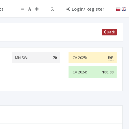
ct
Login/ Register
Back
MNiSW:
70
ICV 2025:
E/P
ICV 2024:
100.00