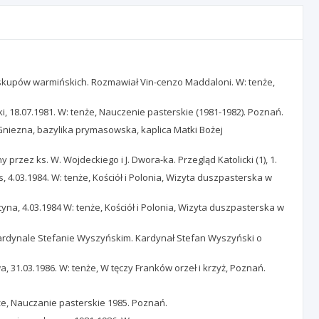
ja biskupów warmińskich. Rozmawiał Vin-cenzo Maddaloni. W: tenże,
i, 18.07.1981. W: tenże, Nauczenie pasterskie (1981-1982). Poznań.
 Gniezna, bazylika prymasowska, kaplica Matki Bożej
ez ks. W. Wojdeckiego i J. Dwora-ka. Przegląd Katolicki (1), 1.
 4.03.1984. W: tenże, Kościół i Polonia, Wizyta duszpasterska w
tyna, 4.03.1984 W: tenże, Kościół i Polonia, Wizyta duszpasterska w
 o kardynale Stefanie Wyszyńskim. Kardynał Stefan Wyszyński o
31.03.1986. W: tenże, W tęczy Franków orzeł i krzyż, Poznań.
że, Nauczanie pasterskie 1985. Poznań.