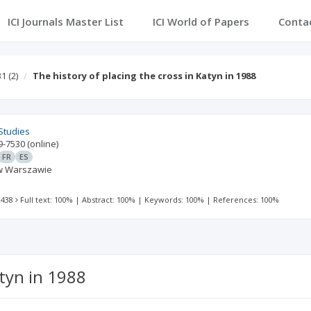
ICI Journals Master List
ICI World of Papers
Conta
31
(2)
The history of placing the cross in Katyn in 1988
Studies
9-7530
(online)
FR
ES
 w Warszawie
 438
Full text: 100%
|
Abstract: 100%
|
Keywords: 100%
|
References: 100%
atyn in 1988