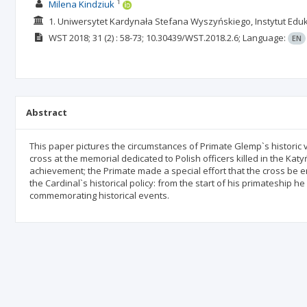
1
Milena Kindziuk
1. Uniwersytet Kardynała Stefana Wyszyńskiego, Instytut Eduk
WST
2018; 31
(2)
: 58-73;
10.30439/WST.2018.2.6;
Language:
EN
Abstract
This paper pictures the circumstances of Primate Glemp`s historic 
cross at the memorial dedicated to Polish officers killed in the Ka
achievement; the Primate made a special effort that the cross be 
the Cardinal`s historical policy: from the start of his primateship he
commemorating historical events.