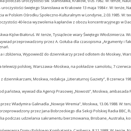
Homilia podczas uroczystości św. Stanisława, Kraków, 9.05.1982. W: tenże, 
as uroczystości świętego Stanisława w Krakowie 13 maja 1984 r. W: tenże,
yjęcia w Polskim Ośrodku Społeczno-Kulturalnym w Londynie, 2.03.1985. W: t
oczystości 40-lecia wyzwolenia kapłanów z obozu koncentracyjnego w Dachau
skwa-Kijów-Białoruś. W: tenże, Tysiąclecie wiary Świętego Włodzimierza. 
wywiad przeprowadzony przez A. Gołuba dla czasopisma „Argumenty i fakt
znań.
a i zbliżenia, Wypowiedź do dziennikarzy przed odlotem do Moskwy, Warsza
dla telewizji polskiej, Warszawa–Moskwa, na pokładzie samolotu, 7 czerwca
a z dziennikarzami, Moskwa, redakcja „Litieraturnoj Gaziety”, 8 czerwca 198
oła od państwa, wywiad dla Agencji Prasowej „Nowosti”, Moskwa, ambasada PR
y przez Wladymira Galinadla „Nowoje Wremia”, Moskwa, 13.06.1988. W: ten
ad przeprowadzony przez Jana Bobrzeckiego dla Sekcji Polskiej Radia BBC, 
ilia podczas udzielania sakramentu bierzmowania, Brisbane, Australia, ko
zji poświęcenia Domu Polskiego Kombatanta. Canberra, 8.11.1988. W: tenże, 