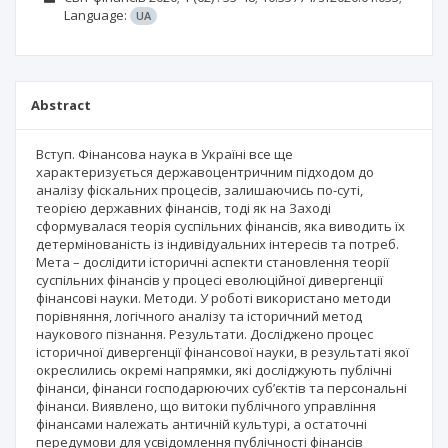
Language:
UA
Abstract
Вступ. Фінансова наука в Україні все ще
характеризується державоцентричним підходом до
аналізу фіскальних процесів, залишаючись по-суті,
теорією державних фінансів, тоді як на Заході
сформувалася теорія суспільних фінансів, яка виводить їх
детермінованість із індивідуальних інтересів та потреб.
Мета – дослідити історичні аспекти становлення теорії
суспільних фінансів у процесі еволюційної дивергенції
фінансові науки. Методи. У роботі використано методи
порівняння, логічного аналізу та історичний метод
наукового пізнання. Результати. Досліджено процес
історичної дивергенції фінансової науки, в результаті якої
окреслились окремі напрямки, які досліджують публічні
фінанси, фінанси господарюючих суб’єктів та персональні
фінанси. Виявлено, що витоки публічного управління
фінансами належать античній культурі, а остаточні
передумови для усвідомлення публічності фінансів