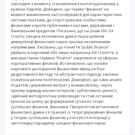
закладені з моменту становлення конституціоналізму у
країнах Європи. Доведено, що термін “фінанси” на
момент виникнення застосовувався для характеристики
системи платежів, де стерті грані між особистими
фінансами короля, публічними коштами, державним і
банківським кредитом. Показано, що на зламі XIX–XX
століть західна економічна думка пішла шляхом
дивергенції фінансової науки трьома незалежними
напрямками. З’ясовано, що поняття “public finance”
увійшло в науковий обіг лише наприкінці ХІХ століття, а
використання терміна “finance” закріпилося за сферою
корпоративних фінансів. Встановлено, що основи
наукового дослідження фінансових явищ на базі
дедуктивного методу та абстрактного підходу заклала
класична школа політекономії. Доведено, що саме аналіз
податків і державних витрат у взаємозв’язку, через
призму індивідуальних інтересів і суб’єктивної цінності,
здійснив методологічну революцію та став останнім
кроком на шляху до формування сучасної теорії
суспільних фінансів. Висновки. Пріоритетом вітчизняної
фінансової думки є її транзит із теорії державних фінансів
у теорію суспільних фінансів у контексті інтеграції у
світоглядну парадигму західної фінансової науки.