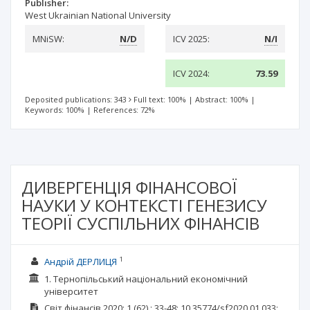
Publisher:
West Ukrainian National University
MNiSW:
N/D
ICV 2025:
N/I
ICV 2024:
73.59
Deposited publications: 343
Full text: 100%
|
Abstract: 100%
|
Keywords: 100%
|
References: 72%
ДИВЕРГЕНЦІЯ ФІНАНСОВОЇ
НАУКИ У КОНТЕКСТІ ГЕНЕЗИСУ
ТЕОРІЇ СУСПІЛЬНИХ ФІНАНСІВ
1
Андрій ДЕРЛИЦЯ
1. Тернопільський національний економічний
університет
Світ фінансів
2020; 1
(62)
: 33-48;
10.35774/sf2020.01.033;