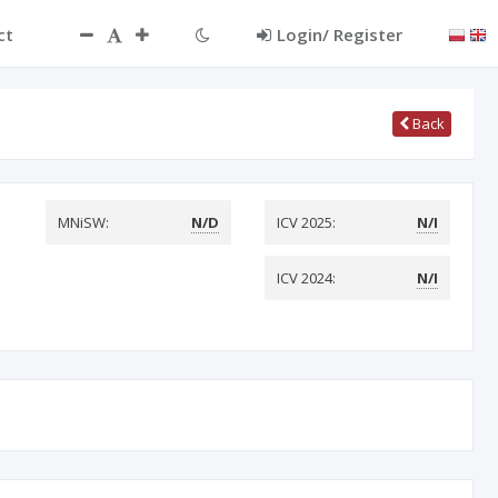
ct
Login/ Register
Back
MNiSW:
N/D
ICV 2025:
N/I
ICV 2024:
N/I