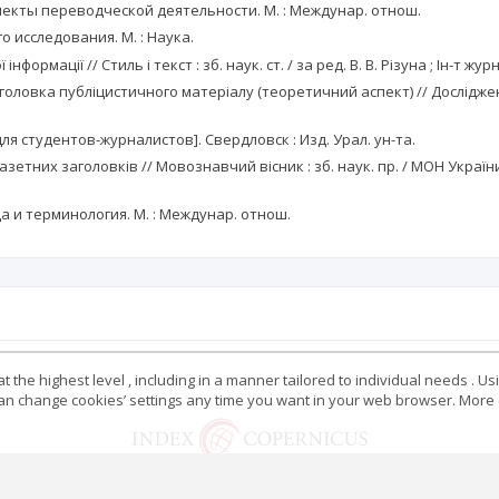
спекты переводческой деятельности. М. : Междунар. отнош.
го исследования. М. : Наука.
інформації // Стиль і текст : зб. наук. ст. / за ред. В. В. Різуна ; Ін-т ж
 заголовка публіцистичного матеріалу (теоретичний аспект) // Дослідженн
б. для студентов-журналистов]. Свердловск : Изд. Урал. ун-та.
 газетних заголовків // Мовознавчий вісник : зб. наук. пр. / МОН Украї
да и терминология. М. : Междунар. отнош.
 the highest level , including in a manner tailored to individual needs . Us
 can change cookies’ settings any time you want in your web browser. More d