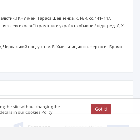
урналістики КНУ імені Тараса Шевченка. К. № 4. сс. 141–147.
я з лексикології і граматики української мови / відп. ред. Д. Х.
ни, Черкаський нац. ун-т ім. Б. Хмельницького. Черкаси : Брама–
ing the site without changing the
Got it!
etails in our Cookies Policy