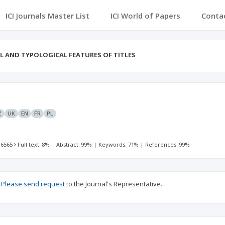
ICI Journals Master List
ICI World of Papers
Conta
 AND TYPOLOGICAL FEATURES OF TITLES
Z
UK
EN
FR
PL
 6565
Full text: 8%
|
Abstract: 99%
|
Keywords: 71%
|
References: 99%
?
Please send request
to the Journal's Representative.