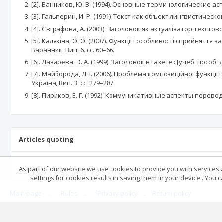
[2]. Ванников, Ю. В. (1994). Основные терминологические а
[3]. Гальперин, И. Р. (1991). Текст как объект лингвистическо
[4]. Євграфова, А. (2003). Заголовок як актуалізатор текстової 
[5]. Калякіна, О. О. (2007). Функції і особливості сприйняття
Баранник. Вип. 6. сс. 60–66.
[6]. Лазарева, Э. А. (1999). Заголовок в газете : [учеб. посо
[7]. Майборода, Л. І. (2006). Проблема композиційної функції
Україна, Вип. 3. сс. 279–287.
[8]. Пириков, Е. Г. (1992). Коммуникативные аспекты перево
Articles quoting
No data
As part of our website we use cookies to provide you with services at
settings for cookies results in saving them in your device . You
Main page
.
Rules
.
Privacy policy
.
Return policy
© 2026 Index Copernicus Sp. z o.o.