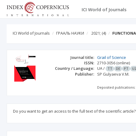
ICI World of Journals
ICI World of Journals
ГРААЛЬ НАУКИ
2021;
(4)
FUNCTIONAL
Journal title:
Grail of Science
ISSN:
2710-3056
(online)
Country / Language:
UA
/
TT
DE
PT
U
Publisher:
SP Gulyaeva V.М.
Deposited publications:
Do you want to get an access to the full text of the scientific article