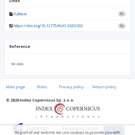
Links
Fulltext
PL
https://doi.org/10.12775/KLIO.2020.032
PL
Reference
No data
Main page
.
Rules
.
Privacy policy
.
Return policy
Articles quoting
© 2026 Index Copernicus Sp. z o.o.
No data
As part of our website we use cookies to provide you with