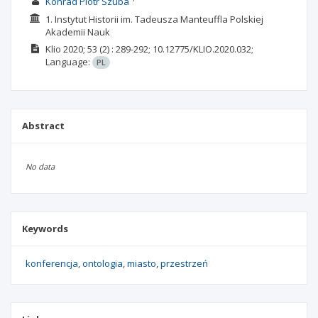
Konrad Piotr Szuba
1. Instytut Historii im. Tadeusza Manteuffla Polskiej
Akademii Nauk
Klio
2020; 53
(2)
: 289-292;
10.12775/KLIO.2020.032;
Language:
PL
Abstract
No data
Keywords
konferencja
ontologia
miasto
przestrzeń