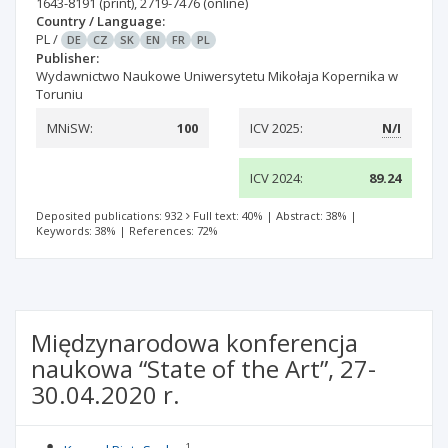
1643-8191
(print)
,
2719-7476
(online)
Country / Language:
PL
/
DE
CZ
SK
EN
FR
PL
Publisher:
Wydawnictwo Naukowe Uniwersytetu Mikołaja Kopernika w
Toruniu
MNiSW:
100
ICV 2025:
N/I
ICV 2024:
89.24
Deposited publications: 932
Full text: 40%
|
Abstract: 38%
|
Keywords: 38%
|
References: 72%
Międzynarodowa konferencja
naukowa “State of the Art”, 27-
30.04.2020 r.
1