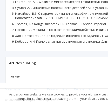
Григорьев, А.Я. Физика и микрогеометрия технических поверх
Cуслов, А.Г. Инженерия поверхности деталей / А.Г. Суслов, В.
Измайлов, В.В. О параметрах нанотопографии технической 
наноматериалов. – 2018. – Вып. 10. − С. 313-321. DOI: 10.26456
Thomas, T.R. Rough surfaces / T.R. Thomas. – London: Imperial Co
Попов, В.Л. Механика контактного взаимодействия и физика 
Хан, Г. Статистические модели в инженерных задачах / Г. Хан,
Кобзарь, А.И. Прикладная математическая статистика. Для и
Articles quoting
No data
Main page
.
Rules
.
Privacy policy
.
Return policy
As part of our website we use cookies to provide you with services at
settings for cookies results in saving them in your device . You
© 2026 Index Copernicus Sp. z o.o.