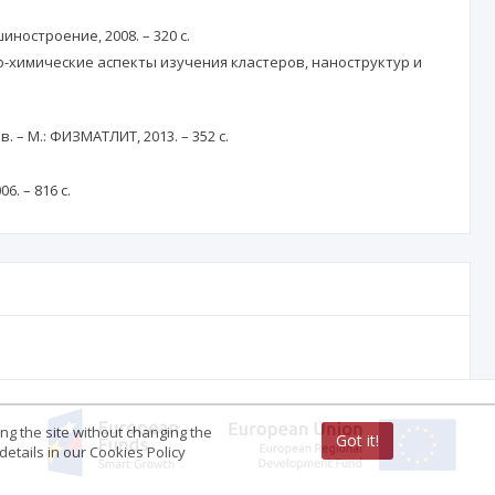
шиностроение, 2008. – 320 с.
ко-химические аспекты изучения кластеров, наноструктур и
– М.: ФИЗМАТЛИТ, 2013. – 352 с.
. – 816 с.
ing the site without changing the
Got it!
etails in our Cookies Policy