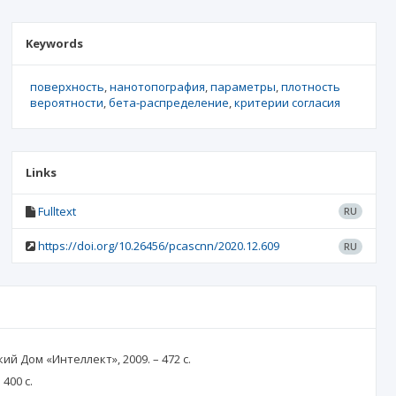
Keywords
поверхность
нанотопография
параметры
плотность
вероятности
бета-распределение
критерии согласия
Links
Fulltext
RU
https://doi.org/10.26456/pcascnn/2020.12.609
RU
 Дом «Интеллект», 2009. – 472 с.
400 с.