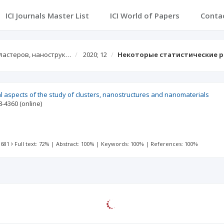
ICI Journals Master List
ICI World of Papers
Conta
ластеров, нанострук…
2020; 12
Некоторые статистические 
l aspects of the study of clusters, nanostructures and nanomaterials
8-4360
(online)
 681
Full text: 72%
|
Abstract: 100%
|
Keywords: 100%
|
References: 100%