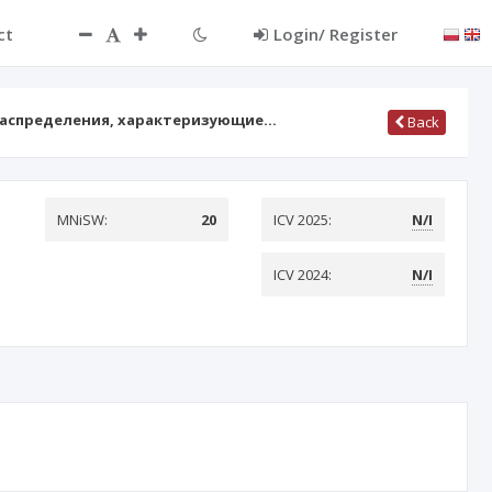
ct
Login/ Register
распределения, характеризующие…
Back
MNiSW:
20
ICV 2025:
N/I
ICV 2024:
N/I