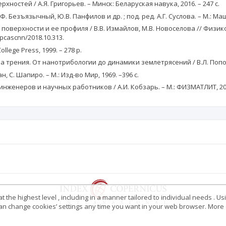
ностей / А.Я. Григорьев. – Минск: Беларуская навука, 2016. – 247 с.
Ф. Безъязычный, Ю.В. Панфилов и др. ; под. ред. А.Г. Суслова. – М.: Ма
поверхности и ее профиля / В.В. Измайлов, М.В. Новоселова // Физи
/pcascnn/2018.10.313.
llege Press, 1999. – 278 p.
трения. От нанотрибологии до динамики землетрясений / В.Л. Попов. 
 С. Шапиро. – М.: Изд-во Мир, 1969. –396 с.
нженеров и научных работников / А.И. Кобзарь. – М.: ФИЗМАТЛИТ, 2006
 the highest level , including in a manner tailored to individual needs . Us
 can change cookies’ settings any time you want in your web browser. More d